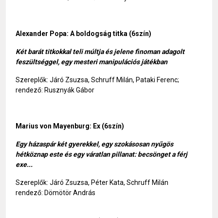
Alexander Popa: A boldogság titka (6szín)
Két barát titkokkal teli múltja és jelene finoman adagolt
feszültséggel, egy mesteri manipulációs játékban
Szereplők: Járó Zsuzsa, Schruff Milán, Pataki Ferenc;
rendező: Rusznyák Gábor
Marius von Mayenburg: Ex (6szín)
Egy házaspár két gyerekkel, egy szokásosan nyűgös
hétköznap este és egy váratlan pillanat: becsönget a férj
exe...
Szereplők: Járó Zsuzsa, Péter Kata, Schruff Milán
rendező: Dömötör András