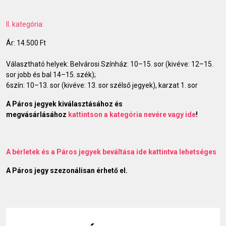
II. kategória:
Ár: 14.500 Ft
Választható helyek: Belvárosi Színház: 10–15. sor (kivéve: 12–15.
sor jobb és bal 14–15. szék);
6szín: 10–13. sor (kivéve: 13. sor szélső jegyek), karzat 1. sor
A Páros jegyek kiválasztásához és
megvásárlásához
kattintson a kategória nevére vagy ide
!
A bérletek és a Páros jegyek beváltása ide kattintva lehetséges
A Páros jegy szezonálisan érhető el.