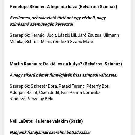
Penelope Skinner: A legenda háza (Belvárosi Színház)
Szellemes, szórakoztató történet egy vérbeli, nagy
színésznő szemüvegén keresztül
Szereplők: Hernádi Judit, László Lili, Járó Zsuzsa, Ullmann
Mónika, Schruff Milán; rendező Szabó Máté
Martin Rauhaus: De kié lesz a kutya? (Belvárosi Színház)
A nagy sikerű német filmvígjáték friss színpadi változata.
Szereplők: Szinetár Dóra, Pataki Ferenc, Péterfy Bori,
Adorjáni Bálint, Cseh Judit, Bíró Panna Dominika;
rendező Paczolay Béla
Neil LaBute: Ha lenne valakim (6szín)
Napjaink fiataljainak szerelmi botladozásai