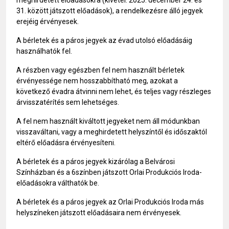
meghirdetett előadásokra (kivétel: 2025. december 24. és
31. között játszott előadások), a rendelkezésre álló jegyek
erejéig érvényesek.
A bérletek és a páros jegyek az évad utolsó előadásáig
használhatók fel.
A részben vagy egészben fel nem használt bérletek
érvényessége nem hosszabbítható meg, azokat a
következő évadra átvinni nem lehet, és teljes vagy részleges
árvisszatérítés sem lehetséges.
A fel nem használt kiváltott jegyeket nem áll módunkban
visszaváltani, vagy a meghirdetett helyszíntől és időszaktól
eltérő előadásra érvényesíteni.
A bérletek és a páros jegyek kizárólag a Belvárosi
Színházban és a 6színben játszott Orlai Produkciós Iroda-
előadásokra válthatók be.
A bérletek és a páros jegyek az Orlai Produkciós Iroda más
helyszíneken játszott előadásaira nem érvényesek.