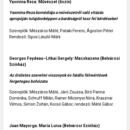
Yasmina Reza: Művészet (6szín)
Yasmina Reza komédiája a művészetről való vitázás
apropóján tulajdonképpen a
barátságról tesz fel kérdéseket
Szereplők: Mészáros Máté, Pataki Ferenc, Ágoston Péter
Rendező: Sipos László Márk
Georges Feydeau–Litkai Gergely: Macskazene (Belvárosi
Színház)
Az őrületes szerelmi viszonyok és fatális félreértések
fergeteges bohózata
Szereplők: Mészáros Máté, Járó Zsuzsa, Bíró Panna
Dominika, Schruff Milán, Rainer-Micsinyei Nóra, Krasznai
Vilmos, Simon Zoltán, Kocsó Gábor; rendező: Máté Gábor
Juan Mayorga: María Luisa (Belvárosi Színház)