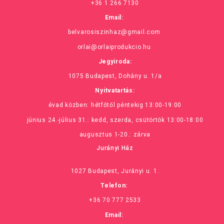
+36 1 266 7130
Email:
belvarosiszinhaz@gmail.com
orlai@orlaiprodukcio.hu
Jegyiroda:
1075 Budapest, Dohány u. 1/a
Nyitvatartás:
évad közben: hétfőtől péntekig 13:00-19:00
június 24.-július 31.: kedd, szerda, csütörtök 13:00-18:00
augusztus 1-20.: zárva
Jurányi Ház
1027 Budapest, Jurányi u. 1.
Telefon:
+36 70 777 2533
Email: