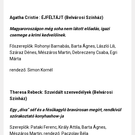
Agatha Cristie :
ÉJFÉLTÁJT (Belvárosi Színház)
Magyaroroszágon még soha nem látott előadás, igazi
csemege a krimi kedvelőinek.
Főszereplők: Rohonyi Barnabás, Barta Ágnes, László Lili,
Száraz Dénes, Mészáros Martin, Debreczeny Csaba, Egri
Márta
rendező: Simon Kornél
Theresa Rebeck: Szuvidált szenvedélyek (Belvárosi
Színház)
Egy „díva” séf és a fésűkagyló bravúrosan megírt, rendkívül
szórakoztató konyhashow-ja
Szereplők: Pataki Ferenc, Király Attila, Barta Ágnes,
Mészáros Martin; rendező: Paczolay Béla