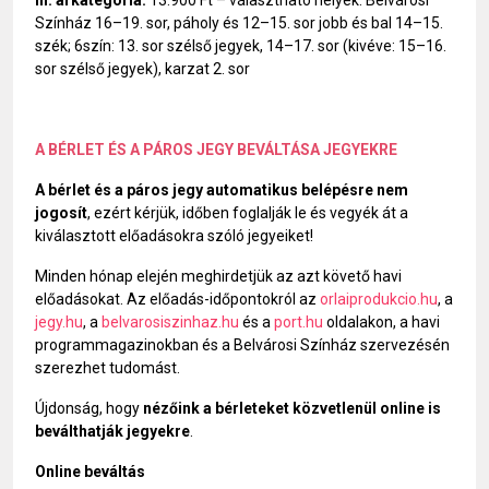
III. árkategória:
13.900 Ft – választható helyek: Belvárosi
Színház 16–19. sor, páholy és 12–15. sor jobb és bal 14–15.
szék; 6szín: 13. sor szélső jegyek, 14–17. sor (kivéve: 15–16.
sor szélső jegyek), karzat 2. sor
A BÉRLET ÉS A PÁROS JEGY BEVÁLTÁSA JEGYEKRE
A bérlet és a páros jegy automatikus belépésre nem
jogosít
, ezért kérjük, időben foglalják le és vegyék át a
kiválasztott előadásokra szóló jegyeiket!
Minden hónap elején meghirdetjük az azt követő havi
előadásokat. Az előadás-időpontokról az
orlaiprodukcio.hu
, a
jegy.hu
, a
belvarosiszinhaz.hu
és a
port.hu
oldalakon, a havi
programmagazinokban és a Belvárosi Színház szervezésén
szerezhet tudomást.
Újdonság, hogy
nézőink a bérleteket közvetlenül online is
beválthatják jegyekre
.
Online beváltás