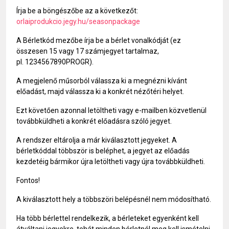
Írja be a böngészőbe az a következőt:
orlaiprodukcio.jegy.hu/seasonpackage
A Bérletkód mezőbe írja be a bérlet vonalkódját (ez
összesen 15 vagy 17 számjegyet tartalmaz,
pl. 1234567890PROGR).
A megjelenő műsorból válassza ki a megnézni kívánt
előadást, majd válassza ki a konkrét nézőtéri helyet.
Ezt követően azonnal letöltheti vagy e-mailben közvetlenül
továbbküldheti a konkrét előadásra szóló jegyet.
A rendszer eltárolja a már kiválasztott jegyeket. A
bérletkóddal többször is beléphet, a jegyet az előadás
kezdetéig bármikor újra letöltheti vagy újra továbbküldheti.
Fontos!
A kiválasztott hely a többszöri belépésnél nem módosítható.
Ha több bérlettel rendelkezik, a bérleteket egyenként kell