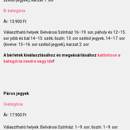
szélső jegyek), karzat 1. sor
III. kategória
Ár: 13.900 Ft
Választható helyek: Belvárosi Színház 16–19. sor, páholy és 12–15.
sor jobb és bal 14–15. szék; 6szín: 13. sor szélső jegyek, 14–17. sor
(kivéve: 15–16. sor szélső jegyek), karzat 2. sor
A bérletek kiválasztásához és megvásárlásához
kattintson a
kategória nevére vagy ide
!
Páros jegyek
I.kategória:
Ár: 17.900 Ft
Választható helyek: Belvárosi Színház: 1–9. sor; 6szín: 1–9. sor