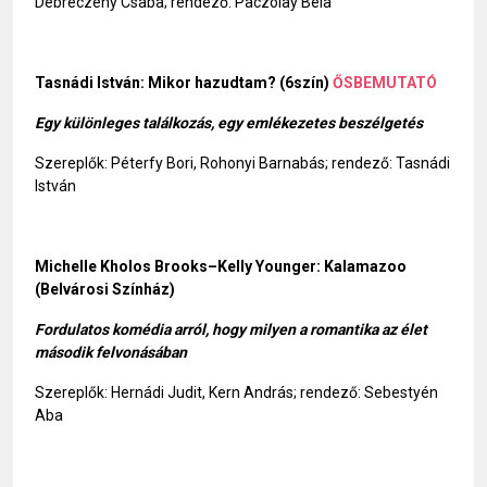
Debreczeny Csaba; rendező: Paczolay Béla
Tasnádi István: Mikor hazudtam? (6szín)
ŐSBEMUTATÓ
Egy különleges találkozás, egy emlékezetes beszélgetés
Szereplők: Péterfy Bori, Rohonyi Barnabás; rendező: Tasnádi
István
Michelle Kholos Brooks–Kelly Younger: Kalamazoo
(Belvárosi Színház)
Fordulatos komédia arról, hogy milyen a romantika az élet
második felvonásában
Szereplők: Hernádi Judit, Kern András; rendező: Sebestyén
Aba