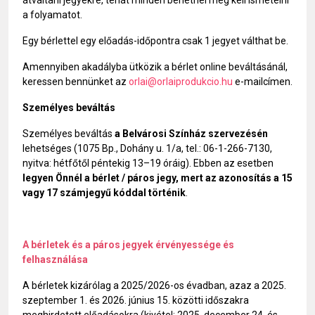
átváltani jegyekre, tehát minden bérletnél meg kell ismételni
a folyamatot.
Egy bérlettel egy előadás-időpontra csak 1 jegyet válthat be.
Amennyiben akadályba ütközik a bérlet online beváltásánál,
keressen bennünket az
orlai@orlaiprodukcio.hu
e-mailcímen.
Személyes beváltás
Személyes beváltás
a Belvárosi Színház szervezésén
lehetséges (1075 Bp., Dohány u. 1/a, tel.: 06-1-266-7130,
nyitva: hétfőtől péntekig 13–19 óráig). Ebben az esetben
legyen Önnél a bérlet / páros jegy, mert az azonosítás a 15
vagy 17 számjegyű kóddal történik
.
A bérletek és a páros jegyek érvényessége és
felhasználása
A bérletek kizárólag a 2025/2026-os évadban, azaz a 2025.
szeptember 1. és 2026. június 15. közötti időszakra