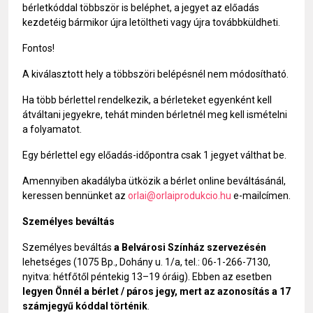
bérletkóddal többször is beléphet, a jegyet az előadás
kezdetéig bármikor újra letöltheti vagy újra továbbküldheti.
Fontos!
A kiválasztott hely a többszöri belépésnél nem módosítható.
Ha több bérlettel rendelkezik, a bérleteket egyenként kell
átváltani jegyekre, tehát minden bérletnél meg kell ismételni
a folyamatot.
Egy bérlettel egy előadás-időpontra csak 1 jegyet válthat be.
Amennyiben akadályba ütközik a bérlet online beváltásánál,
keressen bennünket az
orlai@orlaiprodukcio.hu
e-mailcímen.
Személyes beváltás
Személyes beváltás
a Belvárosi Színház szervezésén
lehetséges (1075 Bp., Dohány u. 1/a, tel.: 06-1-266-7130,
nyitva: hétfőtől péntekig 13–19 óráig). Ebben az esetben
legyen Önnél a bérlet / páros jegy, mert az azonosítás a 17
számjegyű kóddal történik
.