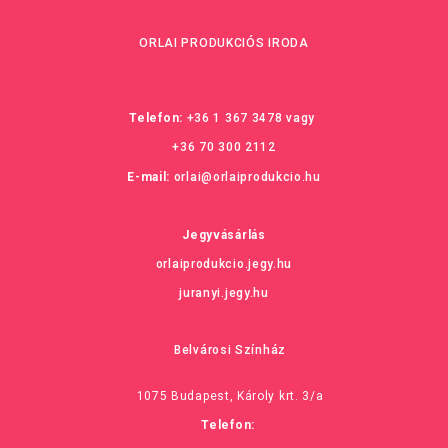
ORLAI PRODUKCIÓS IRODA
Telefon:
+36 1 367 3478
vagy
+36 70 300 2112
E-mail:
orlai@orlaiprodukcio.hu
Jegyvásárlás
orlaiprodukcio.jegy.hu
juranyi.jegy.hu
Belvárosi Színház
1075 Budapest, Károly krt. 3/a
Telefon: