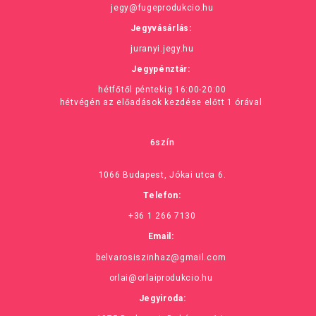
jegy@fugeprodukcio.hu
Jegyvásárlás:
juranyi.jegy.hu
Jegypénztár:
hétfőtől péntekig 16:00-20:00
hétvégén az előadások kezdése előtt 1 órával
6szín
1066 Budapest, Jókai utca 6.
Telefon:
+36 1 266 7130
Email:
belvarosiszinhaz@gmail.com
orlai@orlaiprodukcio.hu
Jegyiroda: