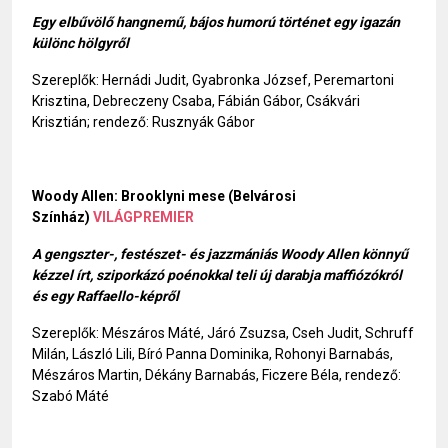
Egy elbűvölő hangnemű, bájos humorú történet egy igazán
különc hölgyről
Szereplők: Hernádi Judit, Gyabronka József, Peremartoni
Krisztina, Debreczeny Csaba, Fábián Gábor, Csákvári
Krisztián; rendező: Rusznyák Gábor
Woody Allen: Brooklyni mese
(Belvárosi
Színház)
VILÁGPREMIER
A gengszter-, festészet- és jazzmániás Woody Allen könnyű
kézzel írt, sziporkázó poénokkal teli új darabja maffiózókról
és egy Raffaello-képről
Szereplők: Mészáros Máté, Járó Zsuzsa, Cseh Judit, Schruff
Milán, László Lili, Bíró Panna Dominika, Rohonyi Barnabás,
Mészáros Martin, Dékány Barnabás, Ficzere Béla, rendező:
Szabó Máté