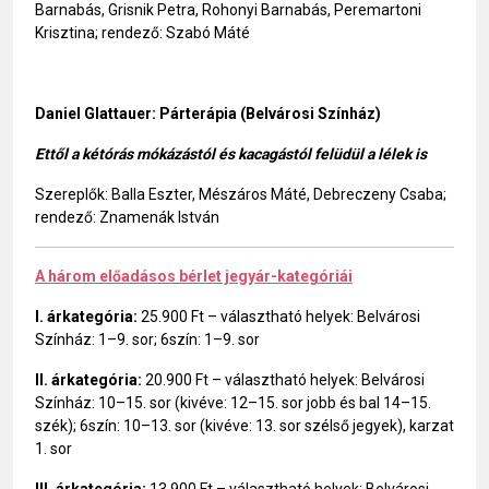
Barnabás, Grisnik Petra, Rohonyi Barnabás, Peremartoni
Krisztina; rendező: Szabó Máté
Daniel Glattauer: Párterápia (Belvárosi Színház)
Ettől a kétórás mókázástól és kacagástól felüdül a lélek is
Szereplők: Balla Eszter, Mészáros Máté, Debreczeny Csaba;
rendező: Znamenák István
A három előadásos bérlet jegyár-kategóriái
I. árkategória:
25.900 Ft – választható helyek: Belvárosi
Színház: 1–9. sor; 6szín: 1–9. sor
II. árkategória:
20.900 Ft – választható helyek: Belvárosi
Színház: 10–15. sor (kivéve: 12–15. sor jobb és bal 14–15.
szék); 6szín: 10–13. sor (kivéve: 13. sor szélső jegyek), karzat
1. sor