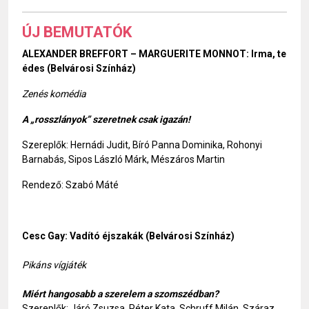
ÚJ BEMUTATÓK
ALEXANDER BREFFORT – MARGUERITE MONNOT: Irma, te
édes (Belvárosi Színház)
Zenés komédia
A „rosszlányok” szeretnek csak igazán!
Szereplők: Hernádi Judit, Bíró Panna Dominika, Rohonyi
Barnabás, Sipos László Márk, Mészáros Martin
Rendező: Szabó Máté
Cesc Gay: Vadító éjszakák (Belvárosi Színház)
Pikáns vígjáték
Miért hangosabb a szerelem a szomszédban?
Szereplők: Járó Zsuzsa, Péter Kata, Schruff Milán, Száraz