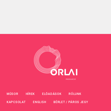
MŰSOR
HÍREK
ELŐADÁSOK
RÓLUNK
KAPCSOLAT
ENGLISH
BÉRLET / PÁROS JEGY