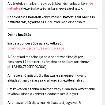
A bérletek e-mailben, jegyirodánkban és honlapunkon (
ide
kattintva
) kezelési költség nélkül megvásárolhatók.
Ne feledjék:
a bérletek
kényelmesen,
közvetlenül online is
beválthatók jegyekre
az Orlai Produkció előadásaira.
Online beváltás
Írja be a böngészőbe az a következőt:
orlaiprodukcio.jegy.hu/seasonpackage
A Bérletkód mezőbe írja be a bérlet vonalkódját (ez
összesen 17 karaktert, számokat és betűket tartalmaz,
pl. 1234567890PROGRUS).
A megjelenő műsorból válassza ki a megnézni kívánt
előadást, majd válassza ki a konkrét nézőtéri helyet.
Ezt követően azonnal letöltheti vagy e-mailben közvetlenül
továbbküldheti a konkrét előadásra szóló jegyet.
A rendszer eltárolja a már kiválasztott jegyeket. A