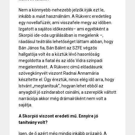
Nem a könnyebb-nehezebb jelzők írják ezt le,
inkább a
más
t használnám. A Rükverc eredetileg
egy novellafüzér, ami visszafele megy az időben.
Izgatott a sajátos időkezelés– ami egyébként a
Skorpió ide-oda ugrálásában is megjelenik –,
ráadásul teátrális lehetőséget láttam abban, hogy
Bán János fia, Bán Bálint az SZFE végzős
hallgatója volt és a köztük lévő hasonlóság
megoldotta a fiatal és az idős Vidra színpadi
megjelenítését.. A Rükverc című előadásunk
szövegkönyvét viszont Radnai Annamária
készítette el. Úgy éreztük, nincs elég idő arra, hogy
Istvánt „megtanítsuk”, hogyan lehet ebből az
anyagból jó színdarabot csinálni, a szereplők váltott
narrációja akkor még drámaíróként nem volt a
sajátja.
A Skorpió viszont eredeti mű. Ennyire jó
tanítvány volt?
Igen, de ő azért még mindig inkább prózaíró. A