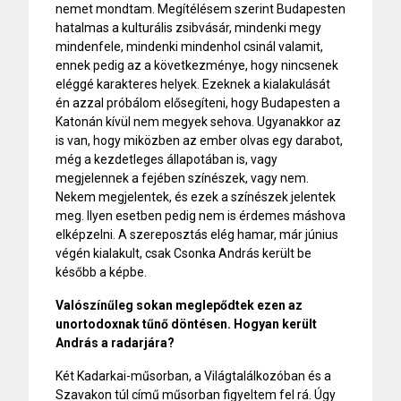
nemet mondtam. Megítélésem szerint Budapesten
hatalmas a kulturális zsibvásár, mindenki megy
mindenfele, mindenki mindenhol csinál valamit,
ennek pedig az a következménye, hogy nincsenek
eléggé karakteres helyek. Ezeknek a kialakulását
én azzal próbálom elősegíteni, hogy Budapesten a
Katonán kívül nem megyek sehova. Ugyanakkor az
is van, hogy miközben az ember olvas egy darabot,
még a kezdetleges állapotában is, vagy
megjelennek a fejében színészek, vagy nem.
Nekem megjelentek, és ezek a színészek jelentek
meg. Ilyen esetben pedig nem is érdemes máshova
elképzelni. A szereposztás elég hamar, már június
végén kialakult, csak Csonka András került be
később a képbe.
Valószínűleg sokan meglepődtek ezen az
unortodoxnak tűnő döntésen. Hogyan került
András a radarjára?
Két Kadarkai-műsorban, a Világtalálkozóban és a
Szavakon túl című műsorban figyeltem fel rá. Úgy