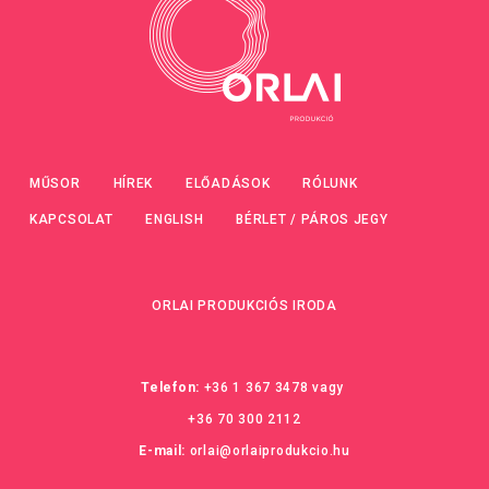
MŰSOR
HÍREK
ELŐADÁSOK
RÓLUNK
KAPCSOLAT
ENGLISH
BÉRLET / PÁROS JEGY
ORLAI PRODUKCIÓS IRODA
Telefon:
+36 1 367 3478
vagy
+36 70 300 2112
E-mail:
orlai@orlaiprodukcio.hu