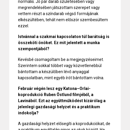
normális. Jó pár darab születésében vagy
megrendelésében játszottam szerepet vagy
vettem részt a színdarab végső formájának
elkészültében, tehát nem először szembesültem
ezzel.
Istvánnal a szakmai kapcsolaton túl barátság is
összeköti önöket. Ez mit jelentett a munka
szempontjából?
Kevésbé csomagoltam be a megjegyzéseimet.
Szerintem sokkal többet vagy közvetlenebbül
bántottam a készülőben lévő anyaggal
kapcsolatban, mint egyéb írót bántottam volna.
Február végén lesz egy Katona–Orlai-
koprodukció Ruben Östlund filmjéből, a
Lavinából. Ezt az együttműködést kizárólag a
jelenlegi gazdasági helyzet és a praktikum
indokolja?
A gazdasági helyzet elősegíti a koprodukciókat, de
a praktikum egyáltalán nincs az okok között. Ha