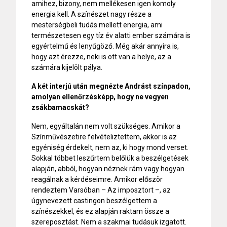
amihez, bizony, nem mellékesen igen komoly
energia kell. A színészet nagy része a
mesterségbeli tudás mellett energia, ami
természetesen egy tíz év alatti ember számára is
egyértelmű és lenyűgöző. Még akár annyira is,
hogy azt érezze, neki is ott van a helye, az a
számára kijelölt pálya.
A két interjú után megnézte Andrást színpadon,
amolyan ellenőrzésképp, hogy ne vegyen
zsákbamacskát?
Nem, egyáltalán nem volt szükséges. Amikor a
Színművészetire felvételiztettem, akkor is az
egyéniség érdekelt, nem az, ki hogy mond verset.
Sokkal többet leszűrtem belőlük a beszélgetések
alapján, abból, hogyan néznek rám vagy hogyan
reagálnak a kérdéseimre. Amikor először
rendeztem Varsóban – Az imposztort –, az
úgynevezett castingon beszélgettem a
színészekkel, és ez alapján raktam össze a
szereposztást. Nem a szakmai tudásuk izgatott.