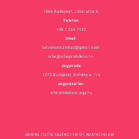
1066 Budapest, Jókai utca 6.
Telefon:
+36 1 266 7130
Email:
belvarosiszinhaz@gmail.com
orlai@orlaiprodukcio.hu
Jegyiroda:
1075 Budapest, Dohány u. 1/a
Jegyvásárlás:
orlaiprodukcio.jegy.hu
ADATKEZELÉSI TÁJÉKOZTATÓ
|
ADATVÉDELEM