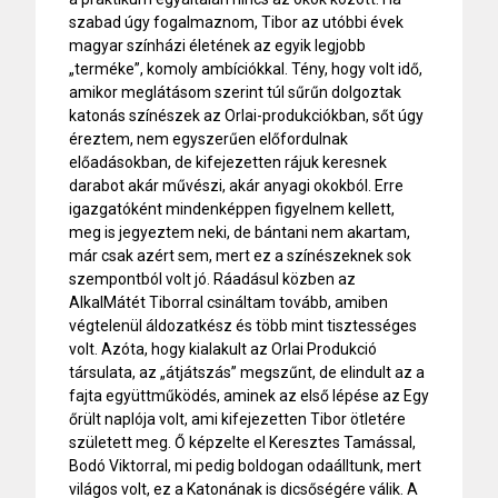
szabad úgy fogalmaznom, Tibor az utóbbi évek
magyar színházi életének az egyik legjobb
„terméke”, komoly ambíciókkal. Tény, hogy volt idő,
amikor meglátásom szerint túl sűrűn dolgoztak
katonás színészek az Orlai-produkciókban, sőt úgy
éreztem, nem egyszerűen előfordulnak
előadásokban, de kifejezetten rájuk keresnek
darabot akár művészi, akár anyagi okokból. Erre
igazgatóként mindenképpen figyelnem kellett,
meg is jegyeztem neki, de bántani nem akartam,
már csak azért sem, mert ez a színészeknek sok
szempontból volt jó. Ráadásul közben az
AlkalMátét Tiborral csináltam tovább, amiben
végtelenül áldozatkész és több mint tisztességes
volt. Azóta, hogy kialakult az Orlai Produkció
társulata, az „átjátszás” megszűnt, de elindult az a
fajta együttműködés, aminek az első lépése az Egy
őrült naplója volt, ami kifejezetten Tibor ötletére
született meg. Ő képzelte el Keresztes Tamással,
Bodó Viktorral, mi pedig boldogan odaálltunk, mert
világos volt, ez a Katonának is dicsőségére válik. A