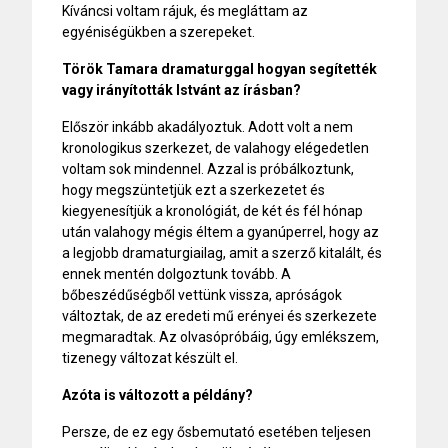
Kíváncsi voltam rájuk, és megláttam az
egyéniségükben a szerepeket.
Török Tamara dramaturggal hogyan segítették
vagy irányították Istvánt az írásban?
Először inkább akadályoztuk. Adott volt a nem
kronologikus szerkezet, de valahogy elégedetlen
voltam sok mindennel. Azzal is próbálkoztunk,
hogy megszüntetjük ezt a szerkezetet és
kiegyenesítjük a kronológiát, de két és fél hónap
után valahogy mégis éltem a gyanúperrel, hogy az
a legjobb dramaturgiailag, amit a szerző kitalált, és
ennek mentén dolgoztunk tovább. A
bőbeszédűségből vettünk vissza, apróságok
változtak, de az eredeti mű erényei és szerkezete
megmaradtak. Az olvasópróbáig, úgy emlékszem,
tizenegy változat készült el.
Azóta is változott a példány?
Persze, de ez egy ősbemutató esetében teljesen