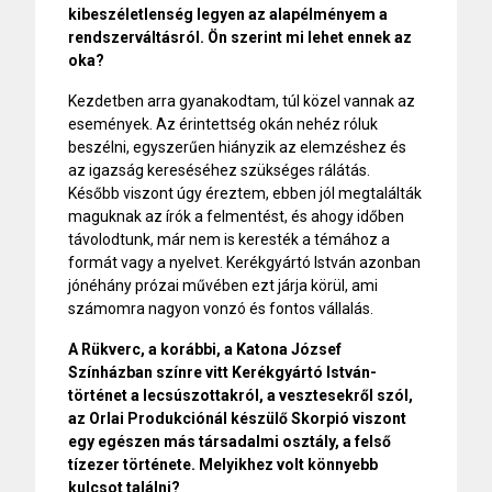
kibeszéletlenség legyen az alapélményem a
rendszerváltásról. Ön szerint mi lehet ennek az
oka?
Kezdetben arra gyanakodtam, túl közel vannak az
események. Az érintettség okán nehéz róluk
beszélni, egyszerűen hiányzik az elemzéshez és
az igazság kereséséhez szükséges rálátás.
Később viszont úgy éreztem, ebben jól megtalálták
maguknak az írók a felmentést, és ahogy időben
távolodtunk, már nem is keresték a témához a
formát vagy a nyelvet. Kerékgyártó István azonban
jónéhány prózai művében ezt járja körül, ami
számomra nagyon vonzó és fontos vállalás.
A Rükverc, a korábbi, a Katona József
Színházban színre vitt Kerékgyártó István-
történet a lecsúszottakról, a vesztesekről szól,
az Orlai Produkciónál készülő Skorpió viszont
egy egészen más társadalmi osztály, a felső
tízezer története. Melyikhez volt könnyebb
kulcsot találni?