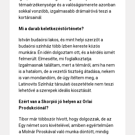
témaérzékenysége és a valóságismerete azonban
sokkal vonzóbb, izgalmasabb drámaíróvá teszi a
kortársainál.
Mi a darab keletkezéstörténete?
István budaörsi lakos, és mint helyi szerzőt a
budaörsi színház több ízben kereste közös
munkára. Én idén dolgoztam ott, és a kérdés ismét
felmerült. Elmesélte, mi foglalkoztatja.
Izgalmasnak találtam, mert a témáról, ami ha nem
is a hatalom, de a vezetői tisztség átadása, nekem
is van mondandóm, de úgy ítéltem meg, a
Latinovits Színház társulati összetétele nem teszi
lehetővé a szerepek ideális kiosztását.
Ezért van a Skorpió jó helyen az Orlai
Produkciónál?
Tibor már többször hívott, hogy dolgozzak, de az
Egy német sors kivételével, amiben egyértelműen
a Molnár Piroskával való munka döntött, mindig