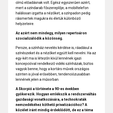
című előadásnak volt. Egész egyszerűen azért,
mert a színdarab főszereplője, a mobiltelefon
halálosan izgatta a nézőket, a színpadon pedig
ráismertek magukra és életük különböző
helyzeteire.
Az azért nem mindegy, milyen repertoáron
szocializálódik a közönség.
Persze, a színház nevelés kérdése is, ráadásul a
színészeket és a nézőket együtt kell nevelni. Ha az
egy-két ma is létezőn kívül lennének igazi
koncepcióval rendelkező vidéki színházak, biztos
vagyok benne, hogy a kortárs művek országos
szinten is jóval erősebben, tendenciózusabban
lennének jelen a műsorban.
A Skorpió a története a 90-es években
gyökerezik. Hogyan emlékszik a rendszerváltás
gazdasági vonatkozására, a technokraták
nemzedékéhez köthető privatizációhoz? A
közélet iránt mindig érdeklődött, de ez a téma