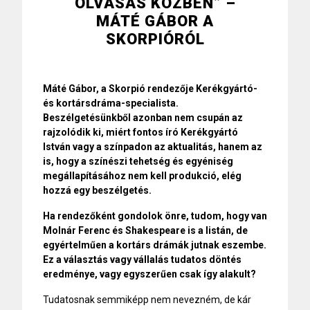
OLVASÁS KÖZBEN” –
MÁTÉ GÁBOR A
SKORPIÓRÓL
Máté Gábor, a Skorpió rendezője Kerékgyártó-
és kortársdráma-specialista.
Beszélgetésünkből azonban nem csupán az
rajzolódik ki, miért fontos író Kerékgyártó
István vagy a színpadon az aktualitás, hanem az
is, hogy a színészi tehetség és egyéniség
megállapításához nem kell produkció, elég
hozzá egy beszélgetés.
Ha rendezőként gondolok önre, tudom, hogy van
Molnár Ferenc és Shakespeare is a listán, de
egyértelműen a kortárs drámák jutnak eszembe.
Ez a választás vagy vállalás tudatos döntés
eredménye, vagy egyszerűen csak így alakult?
Tudatosnak semmiképp nem nevezném, de kár