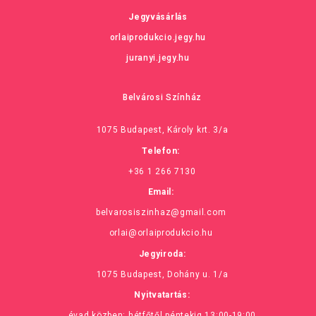
Jegyvásárlás
orlaiprodukcio.jegy.hu
juranyi.jegy.hu
Belvárosi Színház
1075 Budapest, Károly krt. 3/a
Telefon:
+36 1 266 7130
Email:
belvarosiszinhaz@gmail.com
orlai@orlaiprodukcio.hu
Jegyiroda:
1075 Budapest, Dohány u. 1/a
Nyitvatartás:
évad közben: hétfőtől péntekig 13:00-19:00