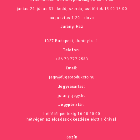
június 24.-július 31.: kedd, szerda, csütörtök 13:00-18:00
augusztus 1-20.: zárva
Jurányi Ház
1027 Budapest, Jurányi u. 1.
Telefon:
+36 70 777 2533
Email:
jegy@fugeprodukcio.hu
Jegyvásárlás:
juranyi.jegy.hu
Jegypénztár:
hétfőtől péntekig 16:00-20:00
hétvégén az előadások kezdése előtt 1 órával
6szín