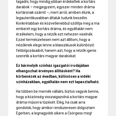
tagadni, hogy mindig jobban érdekeltek a kortárs
darabok – megjegyzem, egyszer minden dráma
kortársnak számít –, mert arról, amiben élünk, a
legautentikusabban általuk tudunk beszélni.
Konkrétabban és közvetlenebbül szólítja meg a ma
emberét egy kortárs dráma, és egyáltalán nem
érzékelem, hogy a nézők ezt nehezen viselnék.
Ezzel természetesen nem azt állítom, hogy a
nézőknek elege lenne a klasszikusok különböző
feldolgozásaiból, hanem azt, hogy a nézők igenis
szeretik a kortárs magyar darabokat.
Ez bármelyik színház igazgatói irodájában
elhangozhat érvényes állításként? Ha
körbenézek az évadban, különösen a vidéki
színházakban, egyáltalán nem ezt tapasztalható.
Ha többen be mernék vállalni, biztos vagyok benne,
hogy a közönség visszaigazolná a kortárs magyar
dráma műsorra tűzését. Elég, ha csak arra
gondolok, hogy amikor rendszeresen dolgoztam
Egerben, a legnagyobb sikere a Csörgess meg!