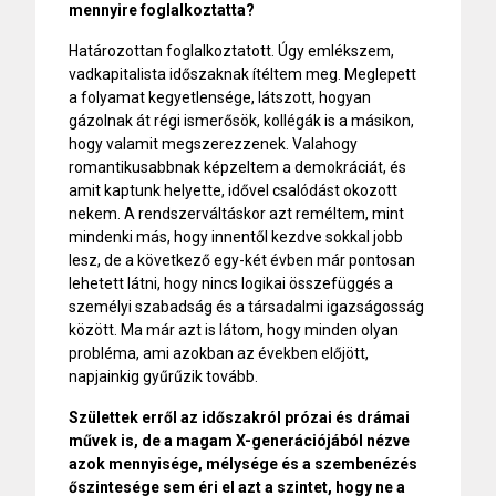
mennyire foglalkoztatta?
Határozottan foglalkoztatott. Úgy emlékszem,
vadkapitalista időszaknak ítéltem meg. Meglepett
a folyamat kegyetlensége, látszott, hogyan
gázolnak át régi ismerősök, kollégák is a másikon,
hogy valamit megszerezzenek. Valahogy
romantikusabbnak képzeltem a demokráciát, és
amit kaptunk helyette, idővel csalódást okozott
nekem. A rendszerváltáskor azt reméltem, mint
mindenki más, hogy innentől kezdve sokkal jobb
lesz, de a következő egy-két évben már pontosan
lehetett látni, hogy nincs logikai összefüggés a
személyi szabadság és a társadalmi igazságosság
között. Ma már azt is látom, hogy minden olyan
probléma, ami azokban az években előjött,
napjainkig gyűrűzik tovább.
Születtek erről az időszakról prózai és drámai
művek is, de a magam X-generációjából nézve
azok mennyisége, mélysége és a szembenézés
őszintesége sem éri el azt a szintet, hogy ne a