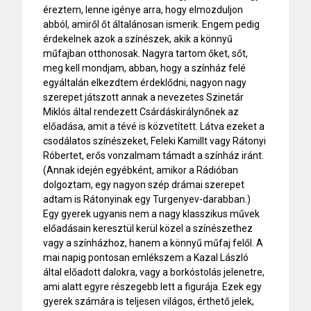
éreztem, lenne igénye arra, hogy elmozduljon
abból, amiről őt általánosan ismerik. Engem pedig
érdekelnek azok a színészek, akik a könnyű
műfajban otthonosak. Nagyra tartom őket, sőt,
meg kell mondjam, abban, hogy a színház felé
egyáltalán elkezdtem érdeklődni, nagyon nagy
szerepet játszott annak a nevezetes Szinetár
Miklós által rendezett Csárdáskirálynőnek az
előadása, amit a tévé is közvetített. Látva ezeket a
csodálatos színészeket, Feleki Kamillt vagy Rátonyi
Róbertet, erős vonzalmam támadt a színház iránt.
(Annak idején egyébként, amikor a Rádióban
dolgoztam, egy nagyon szép drámai szerepet
adtam is Rátonyinak egy Turgenyev-darabban.)
Egy gyerek ugyanis nem a nagy klasszikus művek
előadásain keresztül kerül közel a színészethez
vagy a színházhoz, hanem a könnyű műfaj felől. A
mai napig pontosan emlékszem a Kazal László
által előadott dalokra, vagy a borkóstolás jelenetre,
ami alatt egyre részegebb lett a figurája. Ezek egy
gyerek számára is teljesen világos, érthető jelek,