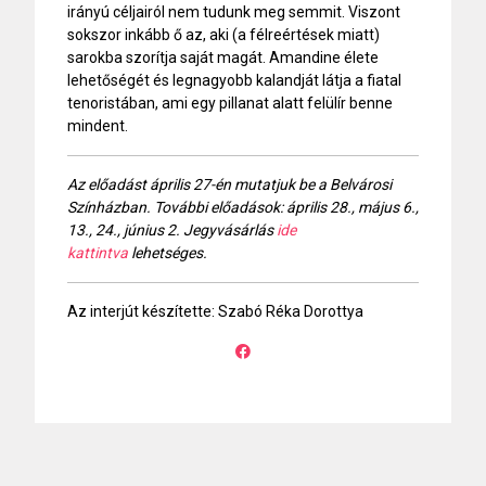
irányú céljairól nem tudunk meg semmit. Viszont
sokszor inkább ő az, aki (a félreértések miatt)
sarokba szorítja saját magát. Amandine élete
lehetőségét és legnagyobb kalandját látja a fiatal
tenoristában, ami egy pillanat alatt felülír benne
mindent.
Az előadást április 27-én mutatjuk be a Belvárosi
Színházban. További előadások: április 28., május 6.,
13., 24., június 2. Jegyvásárlás
ide
kattintva
lehetséges.
Az interjút készítette: Szabó Réka Dorottya