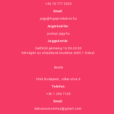
+36 70 777 2533
Email:
jegy@fugeprodukcio.hu
Jegyvásárlás:
juranyi.jegy.hu
Jegypénztár:
hétfőtől péntekig 16:00-20:00
hétvégén az előadások kezdése előtt 1 órával
6szín
1066 Budapest, Jókai utca 6.
Telefon:
+36 1 266 7130
Email:
belvarosiszinhaz@gmail.com