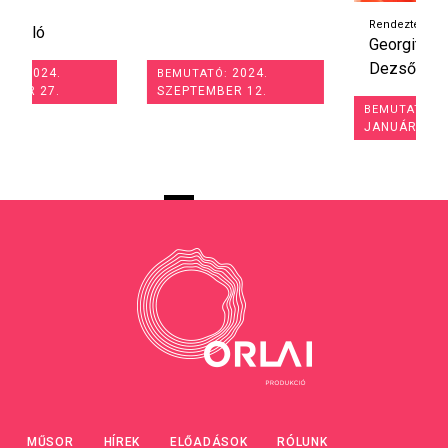
Rendezte:
Georgita Máté
Dezső
2024.
BEMUTATÓ:
SZEPTEMBER 12.
2025.
BEMUTATÓ:
JANUÁR 22.
MŰSOR
HÍREK
ELŐADÁSOK
RÓLUNK