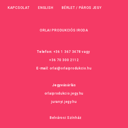
KAPCSOLAT
ENGLISH
BÉRLET / PÁROS JEGY
ORLAI PRODUKCIÓS IRODA
Telefon:
+36 1 367 3478
vagy
+36 70 300 2112
E-mail:
orlai@orlaiprodukcio.hu
Jegyvásárlás
orlaiprodukcio.jegy.hu
juranyi.jegy.hu
Belvárosi Színház