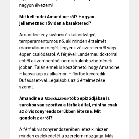
nagyon élvezem!
Mit kell tudni Amandine-ről? Hogyan
jellemeznéd röviden a karaktered?
Amandine egy kiváncsi és kalandvágyó,
temperamentumos nő, aki minden érzelmét
maximálisan megéli, legyen szó szerelemről vagy
éppen csalódásról. A férjével, Landernau doktorral
ebből a szempontból nem is különbözhetnének
jobban. Talán ennek is köszönhető, hogy Amandine
– kapva kap az alkalmon – flörtbe keveredik
Dufausset-val. Legalábbis az ő értelmezése
szerint.
Amandine a
Macskazene
több epizódjában is
sarokba van szorítva a férfiak által, mintha csak
az ő viszonyrendszerükben létezne. Mit
gondolsz erről?
A férfiak viszonyrendszerében létezik, hiszen
minden cselekedetét a szerelem mozgatja. Más