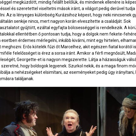
séggel megküzdött, mindig felállt belőlük, és mindenek ellenére is képe
ssel és szeretettel viseltetni mások iránt, a világot pedig derűvel tudja
ni. Az is lényeges különbség Kurázsihoz képest, hogy neki nincsenek g
általán senkije nincs, mert nagyon korán elveszítette a családját. Sok
asztalatot gyűjtött, ezáltal egyfajta bölcsességgel is rendelkezik. A kör
atalokkal ellentétben ő pontosan tudja, hogy a dolgok nem fekete-fehére
esetben érdemes mérlegelni, inkább kivárni, mint egy hirtelen, elhama
 meghozni. Erős kötelék fűzi őt Marcelhez, akit egészen fiatal korától i
miféle felelősséget is érez a sorsa iránt. Amikor a férfi megnősült, M
eleségét, Georgette-et is nagyon megszerette. Látja a házasságuk válsá
 szeretné, hogy boldogok legyenek. Szurkol nekik, és a maga finom mó
álja a nehézségeket elsimítani, az eseményeket pedig úgy irányítani,
ymásra találjanak.