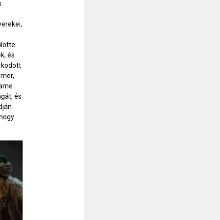
s
yerekei,
ülötte
k, és
rkodott
smer,
adame
gát, és
dján
 hogy