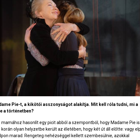
me Pie-t, a kikötői asszonyságot alakítja. Mit kell róla tudni, mi a
e a történetben?
i mamához hasonlít egy picit abból a szempontból, hogy Madame Pie is
korán olyan helyzetbe került az életében, hogy két út áll előtte: vagy el
alpon marad. Rengeteg nehézséggel kellett szembesülnie, azokkal