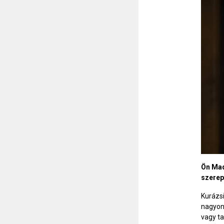
Ön Mada
szerep
Kurázs
nagyon 
vagy t