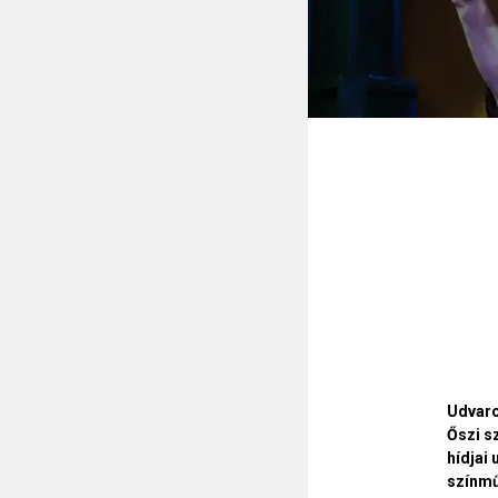
Udvaro
Őszi sz
hídjai
színmű