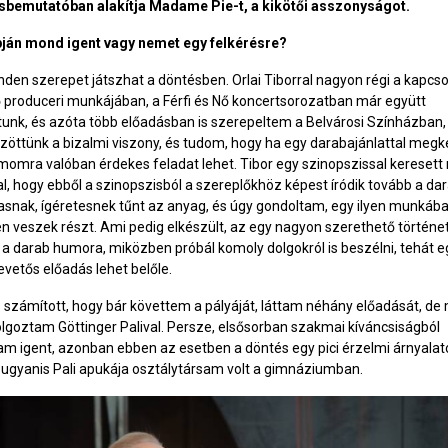
sbemutatóban alakítja Madame Pie-t, a kikötői asszonyságot.
pján mond igent vagy nemet egy felkérésre?
den szerepet játszhat a döntésben. Orlai Tiborral nagyon régi a kapcso
 produceri munkájában, a Férfi és Nő koncertsorozatban már együtt
unk, és azóta több előadásban is szerepeltem a Belvárosi Színházban,
zöttünk a bizalmi viszony, és tudom, hogy ha egy darabajánlattal megk
omra valóban érdekes feladat lehet. Tibor egy szinopszissal keresett
l, hogy ebből a szinopszisból a szereplőkhöz képest íródik tovább a dar
asnak, ígéretesnek tűnt az anyag, és úgy gondoltam, egy ilyen munkáb
n veszek részt. Ami pedig elkészült, az egy nagyon szerethető történet
 darab humora, miközben próbál komoly dolgokról is beszélni, tehát eg
evetős előadás lehet belőle.
s számított, hogy bár követtem a pályáját, láttam néhány előadását, de
goztam Göttinger Palival. Persze, elsősorban szakmai kíváncsiságból
 igent, azonban ebben az esetben a döntés egy pici érzelmi árnyalato
 ugyanis Pali apukája osztálytársam volt a gimnáziumban.