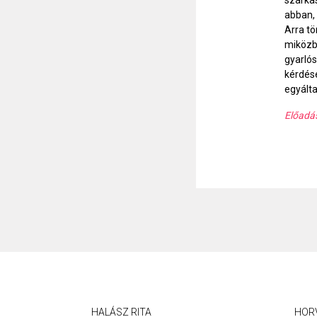
szarkas
abban, 
Arra tö
miközb
gyarlós
kérdés
egyálta
Előadás
HALÁSZ RITA
HOR