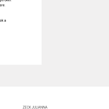
íti őket
sre.
ok a
ZECK JULIANNA
THOMAS 