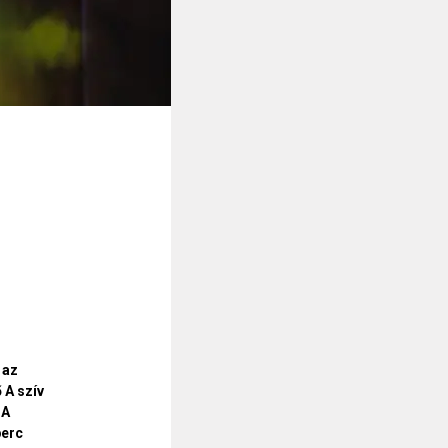
 az
 A szív
 A
perc