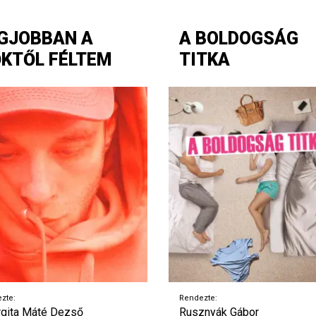
GJOBBAN A
A BOLDOGSÁG
KTŐL FÉLTEM
TITKA
zte:
Rendezte:
gita Máté Dezső
Rusznyák Gábor