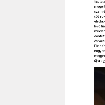
tisztes
megérté
szemlél
sőt egy
élettap
levő fi
minden 
döntést
és vala
Pie a f
nagyon
megprób
újra eg