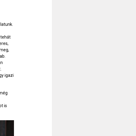
latunk.
 tehát
eres,
 meg,
ab.
an
.
y igazi
 még
t is