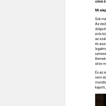
című ő
Mi ala
Sok min
Az első
dolgozt
erős kö
az szám
és azza
Izgalm
szívese
Remek a
sírós-n
És az i
nem dol
mondtam
kapott,