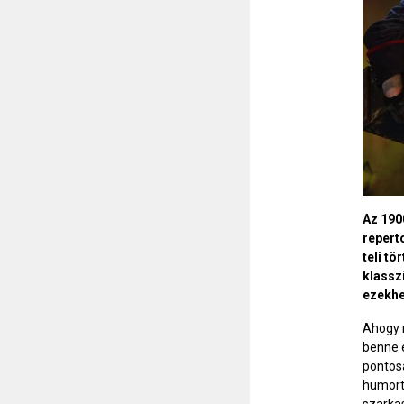
Az 190
repert
teli t
klassz
ezekhe
Ahogy 
benne e
pontos
humort