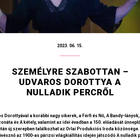
2023. 06. 15.
SZEMÉLYRE SZABOTTAN –
UDVAROS DOROTTYA A
NULLADIK PERCRŐL
s Dorottyával a korábbi nagy sikerek, a Férfi és Nő, A Bandy-lányok,
onáta és A kétely, valamint az idei évadban a 150. előadását ünneplő
 után új szerepben találkozhat az Orlai Produkciós Iroda közönsége.
vésznő az 1900-as párizsi világkiállítás idején játszódó A nulladik 