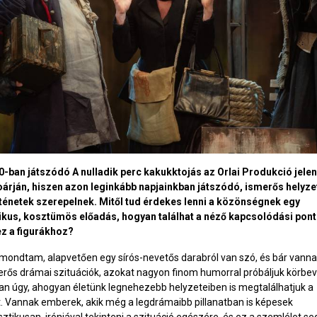
0-ban játszódó A nulladik perc kakukktojás az Orlai Produkció jelen
oárján, hiszen azon leginkább napjainkban játszódó, ismerős helyze
örténetek szerepelnek. Mitől tud érdekes lenni a közönségnek egy
ikus, kosztümös előadás, hogyan találhat a néző kapcsolódási pont
z a figurákhoz?
mondtam, alapvetően egy sírós-nevetős darabról van szó, és bár vann
rős drámai szituációk, azokat nagyon finom humorral próbáljuk körbev
an úgy, ahogyan életünk legnehezebb helyzeteiben is megtalálhatjuk a
. Vannak emberek, akik még a legdrámaibb pillanatban is képesek