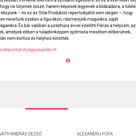
ztikusan, iróniával tekinteni a szituáció egészére, és ez a szemlélet seg
hogy ne törjenek össze, hanem képesek legyenek a kilábalásra, a túlélé
rekszünk – és ez az Orlai Produkció repertoárjától sem idegen –, hogy
en nevetünk ezeken a figurákon, ráismerjünk magunkra, saját
ágainkra. És bár valóban a százhúsz évvel ezelőtti Párizs a helyszín, az
ek, amelyek ebben a tulajdonképpen optimista mesében előkerülnek,
lán nem korhoz és helyhez kötöttek.
-időpontok és jegyvásárlás itt
VÁTH ANDRÁS DEZSŐ
ALEXANDRU POPA