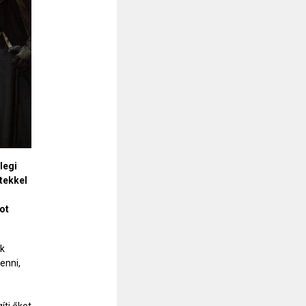
legi
tekkel
ot
ak
enni,