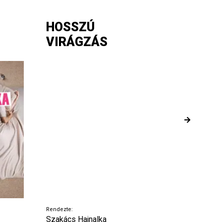
HOSSZÚ
A
VIRÁGZÁS
SZÍN
Rendezte:
Rendezte:
Szakács Hajnalka
Pelsőczy