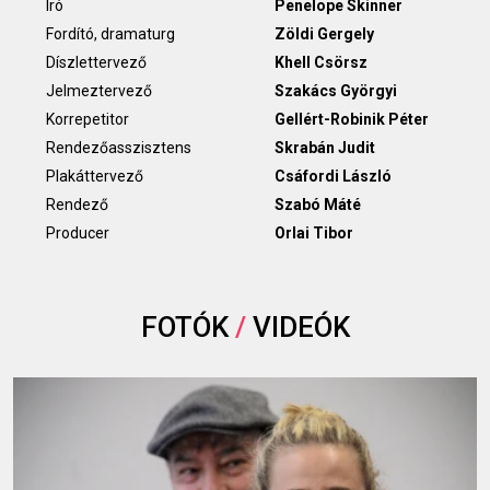
Író
Penelope Skinner
Fordító, dramaturg
Zöldi Gergely
Díszlettervező
Khell Csörsz
Jelmeztervező
Szakács Györgyi
Korrepetitor
Gellért-Robinik Péter
Rendezőasszisztens
Skrabán Judit
Plakáttervező
Csáfordi László
Rendező
Szabó Máté
Producer
Orlai Tibor
FOTÓK
/
VIDEÓK