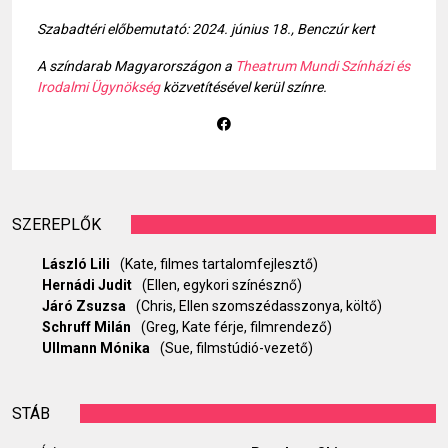
Szabadtéri előbemutató: 2024. június 18., Benczúr kert
A színdarab Magyarországon a
Theatrum Mundi Színházi és
Irodalmi Ügynökség
közvetítésével kerül színre.
SZEREPLŐK
László Lili
(Kate, filmes tartalomfejlesztő)
Hernádi Judit
(Ellen, egykori színésznő)
Járó Zsuzsa
(Chris, Ellen szomszédasszonya, költő)
Schruff Milán
(Greg, Kate férje, filmrendező)
Ullmann Mónika
(Sue, filmstúdió-vezető)
STÁB