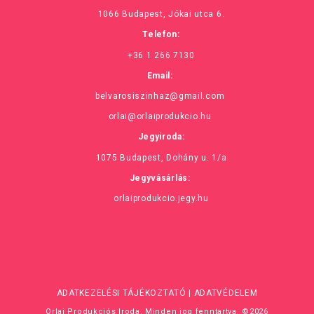
1066 Budapest, Jókai utca 6.
Telefon:
+36 1 266 7130
Email:
belvarosiszinhaz@gmail.com
orlai@orlaiprodukcio.hu
Jegyiroda:
1075 Budapest, Dohány u. 1/a
Jegyvásárlás:
orlaiprodukcio.jegy.hu
ADATKEZELÉSI TÁJÉKOZTATÓ
|
ADATVÉDELEM
Orlai Produkciós Iroda. Minden jog fenntartva. ©2026