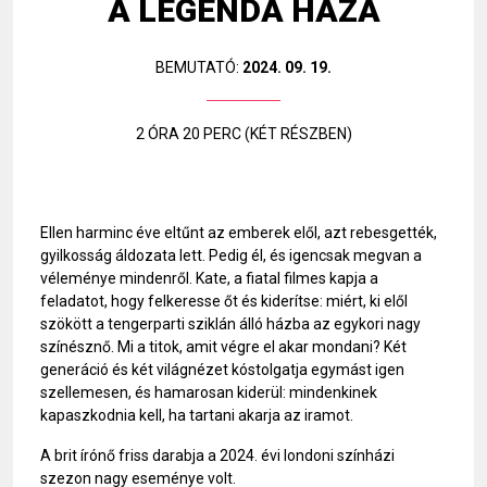
A LEGENDA HÁZA
BEMUTATÓ:
2024. 09. 19.
2 ÓRA 20 PERC (KÉT RÉSZBEN)
Ellen harminc éve eltűnt az emberek elől, azt rebesgették,
gyilkosság áldozata lett. Pedig él, és igencsak megvan a
véleménye mindenről. Kate, a fiatal filmes kapja a
feladatot, hogy felkeresse őt és kiderítse: miért, ki elől
szökött a tengerparti sziklán álló házba az egykori nagy
színésznő. Mi a titok, amit végre el akar mondani? Két
generáció és két világnézet kóstolgatja egymást igen
szellemesen, és hamarosan kiderül: mindenkinek
kapaszkodnia kell, ha tartani akarja az iramot.
A brit írónő friss darabja a 2024. évi londoni színházi
szezon nagy eseménye volt.