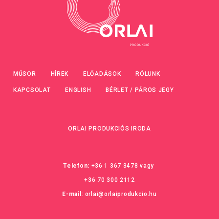
MŰSOR
HÍREK
ELŐADÁSOK
RÓLUNK
KAPCSOLAT
ENGLISH
BÉRLET / PÁROS JEGY
ORLAI PRODUKCIÓS IRODA
Telefon:
+36 1 367 3478
vagy
+36 70 300 2112
E-mail:
orlai@orlaiprodukcio.hu