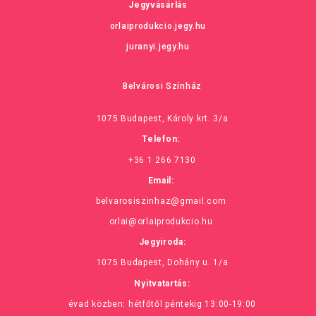
Jegyvásárlás
orlaiprodukcio.jegy.hu
juranyi.jegy.hu
Belvárosi Színház
1075 Budapest, Károly krt. 3/a
Telefon:
+36 1 266 7130
Email:
belvarosiszinhaz@gmail.com
orlai@orlaiprodukcio.hu
Jegyiroda:
1075 Budapest, Dohány u. 1/a
Nyitvatartás:
évad közben: hétfőtől péntekig 13:00-19:00