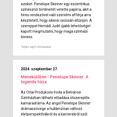
ezeket. Penelope Skinner egy excentrikus
színésznő történetét vetette papírra, akit a
híres rendezővel való szerelmi afférja arra
késztetett, hogy sikerei csúcsán eltűnjön. A
szereppel Hernádi Judit újabb lehetőséget
kapott megmutatni, hogy maga színházi
lioness.
Teljes sajtó elolvasása
2024. szeptember 27.
Menekülőben - Penelope Skinner: A
legenda háza
Az Orlai Produkciós Iroda a Belvárosi
Színházban látható előadása ötszereplős
kamaradráma. Az angol Penelope Skinner
drámaszövege a hullámzóan változó
életperspektívákról és a karrierekről szól.