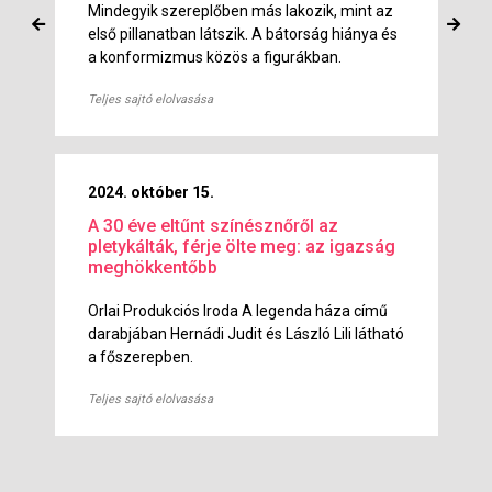
Mindegyik szereplőben más lakozik, mint az
első pillanatban látszik. A bátorság hiánya és
a konformizmus közös a figurákban.
Teljes sajtó elolvasása
2024. október 15.
A 30 éve eltűnt színésznőről az
pletykálták, férje ölte meg: az igazság
meghökkentőbb
Orlai Produkciós Iroda A legenda háza című
darabjában Hernádi Judit és László Lili látható
a főszerepben.
Teljes sajtó elolvasása