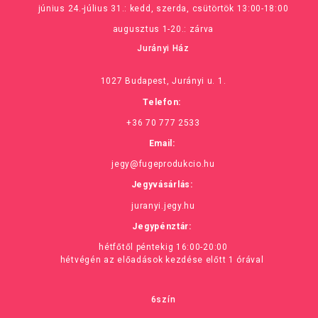
június 24.-július 31.: kedd, szerda, csütörtök 13:00-18:00
augusztus 1-20.: zárva
Jurányi Ház
1027 Budapest, Jurányi u. 1.
Telefon:
+36 70 777 2533
Email:
jegy@fugeprodukcio.hu
Jegyvásárlás:
juranyi.jegy.hu
Jegypénztár:
hétfőtől péntekig 16:00-20:00
hétvégén az előadások kezdése előtt 1 órával
6szín