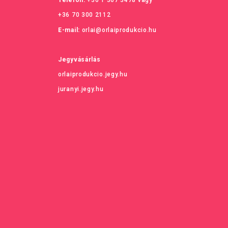
Telefon:
+36 1 367 3478
vagy
+36 70 300 2112
E-mail:
orlai@orlaiprodukcio.hu
Jegyvásárlás
orlaiprodukcio.jegy.hu
juranyi.jegy.hu