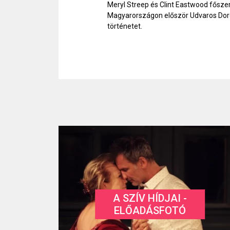
Meryl Streep és Clint Eastwood fősze
Magyarországon először Udvaros Dorott
történetet.
A SZÍV HÍDJAI -
ELŐADÁSFOTÓ