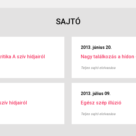
SAJTÓ
2013. június 20.
itika A szív hídjairól
Nagy találkozás a hídon -
Teljes sajtó elolvasása
2013. július 09.
zív hídjairól
Egész szép illúzió
Teljes sajtó elolvasása