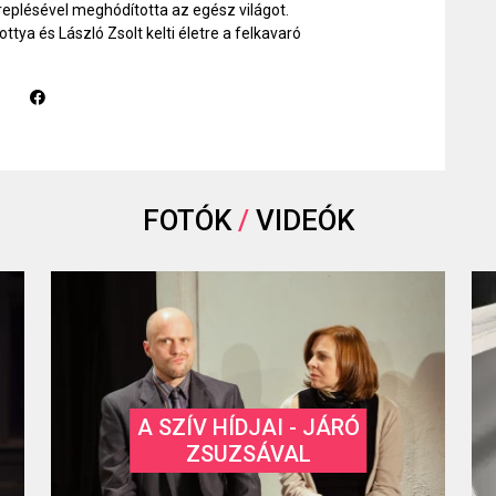
replésével meghódította az egész világot.
ya és László Zsolt kelti életre a felkavaró
FOTÓK
/
VIDEÓK
A SZÍV HÍDJAI - JÁRÓ
ZSUZSÁVAL