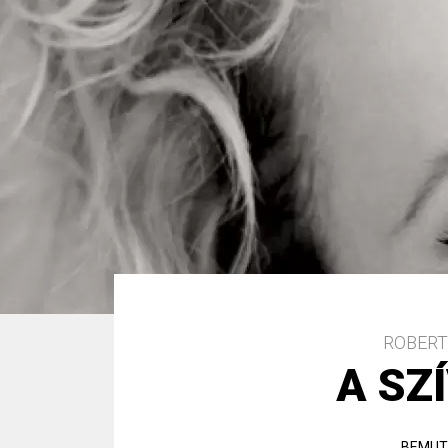
ROBERT
A SZ
BEMUT