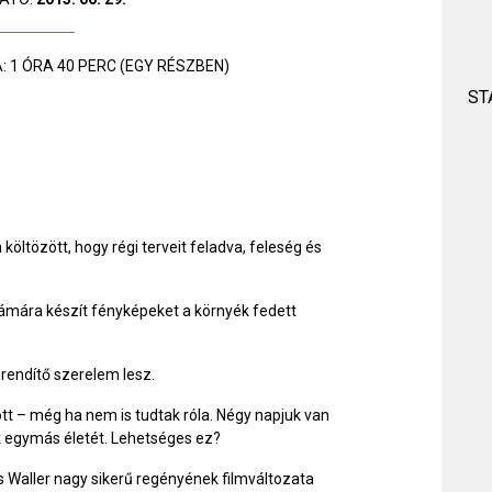
 1 ÓRA 40 PERC (EGY RÉSZBEN)
ST
öltözött, hogy régi terveit feladva, feleség és
számára készít fényképeket a környék fedett
rendítő szerelem lesz.
tt – még ha nem is tudtak róla. Négy napjuk van
 egymás életét. Lehetséges ez?
 Waller nagy sikerű regényének filmváltozata