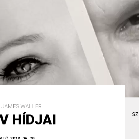
 JAMES WALLER
ÍV HÍDJAI
SZ
ATÓ:
2013. 06. 29.