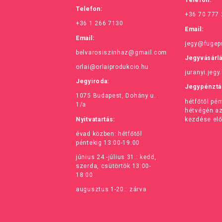
Telefon:
Telefon:
+36 70 777
+36 1 266 7130
Email:
Email:
jegy@fugep
belvarosiszinhaz@gmail.com
Jegyvásárl
orlai@orlaiprodukcio.hu
juranyi.jegy
Jegyiroda:
Jegypénztá
1075 Budapest, Dohány u.
hétfőtől pé
1/a
hétvégén a
Nyitvatartás:
kezdése elő
évad közben: hétfőtől
péntekig 13:00-19:00
június 24.-július 31.: kedd,
szerda, csütörtök 13:00-
18:00
augusztus 1-20.: zárva