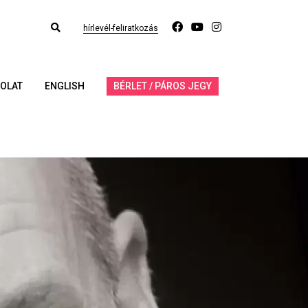
hírlevél-feliratkozás
OLAT
ENGLISH
BÉRLET / PÁROS JEGY