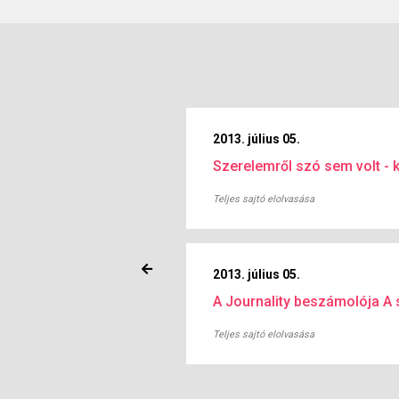
2013. július 05.
 dolog” – interjú
Szerelemről szó sem volt - kr
dezőjével
Teljes sajtó elolvasása
2013. július 05.
A Journality beszámolója A s
gyan nem váltak
v hídjai ajánló
Teljes sajtó elolvasása