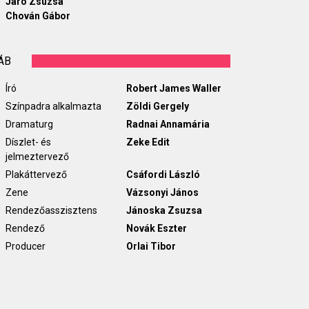
Járó Zsuzsa
Chován Gábor
ÁB
Író
Robert James Waller
Színpadra alkalmazta
Zöldi Gergely
Dramaturg
Radnai Annamária
Díszlet- és
Zeke Edit
jelmeztervező
Plakáttervező
Csáfordi László
Zene
Vázsonyi János
Rendezőasszisztens
Jánoska Zsuzsa
Rendező
Novák Eszter
Producer
Orlai Tibor