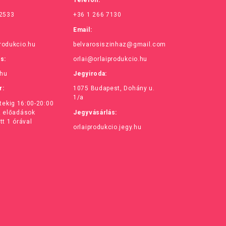
Telefon:
 2533
+36 1 266 7130
Email:
rodukcio.hu
belvarosiszinhaz@gmail.com
ás:
orlai@orlaiprodukcio.hu
.hu
Jegyiroda:
r:
1075 Budapest, Dohány u.
1/a
ntekig 16:00-20:00
z előadások
Jegyvásárlás:
tt 1 órával
orlaiprodukcio.jegy.hu