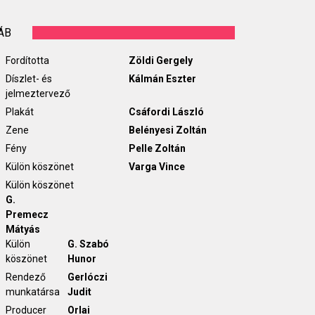
ÁB
Fordította
Zöldi Gergely
Díszlet- és
Kálmán Eszter
jelmeztervező
Plakát
Csáfordi László
Zene
Belényesi Zoltán
Fény
Pelle Zoltán
Külön köszönet
Varga Vince
Külön köszönet
G.
Premecz
Mátyás
Külön
G. Szabó
köszönet
Hunor
Rendező
Gerlóczi
munkatársa
Judit
Producer
Orlai