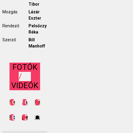
Tibor
Mozgás
Lázár
Eszter
Rendező
Pelsőczy
Réka
Szerző
Bill
Manhoff
FOTÓK
/
BAGOLY
VIDEÓK
BAGOLY
BAGOLY
ÉS
ÉS
ÉS
CICA
CICA
CICA
-
-
-
NAGYKANIZSAI
PRÓBA
ELŐADÁS
OLVASÓPRÓBA
PRÓBA
ELŐADÁS_2014.DECEMBER
2
FOTÓK
8.