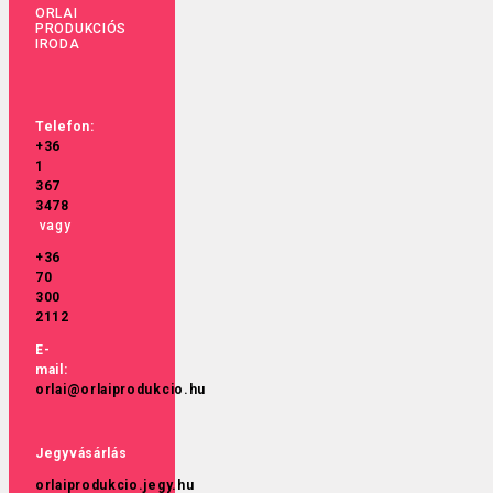
ORLAI
PRODUKCIÓS
IRODA
Telefon:
+36
1
367
3478
vagy
+36
70
300
2112
E-
mail:
orlai@orlaiprodukcio.hu
Jegyvásárlás
orlaiprodukcio.jegy.hu