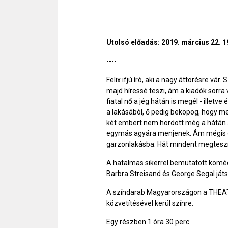
Utolsó előadás: 2019. március 22. 1
----
Felix ifjú író, aki a nagy áttörésre vá
majd híressé teszi, ám a kiadók sorra 
fiatal nő a jég hátán is megél - illet
a lakásából, ő pedig bekopog, hogy me
két embert nem hordott még a hátán a
egymás agyára menjenek. Ám mégis ö
garzonlakásba. Hát mindent megteszne
A hatalmas sikerrel bemutatott koméd
Barbra Streisand és George Segal játs
A színdarab Magyarországon a THEA
közvetítésével kerül színre.
Egy részben 1 óra 30 perc