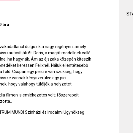
ST
9 óra
r. Szakadatlanul dolgozik a nagy regényen, amely
visszautasítják őt. Doris, a magát modellnek valló
ve élne, ha hagynák. Ám az éjszaka közepén kiteszik
nedéket keressen Felixnél. Náluk ellentétesebb
 föld. Csupán egy percre van szükség, hogy
ssze vannak kényszerülve egy pici
k, hogy valahogy túléljék a helyzetet.
ia filmen is emlékezetes volt: főszerepeit
zotta..
TRUM MUNDI Színházi és Irodalmi Ügynökség