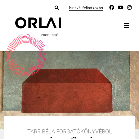
hírlevél-feliratkozás
TARR BÉLA FORGATÓKÖNYVÉBŐL