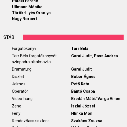
Pataki Ferenc
Ullmann Mónika
Török-Illyés Orsolya
Nagy Norbert
STÁB
Forgatókönyv
Tarr Béla
Tarr Béla forgatókönyvét
Garai Judit, Pass Andrea
színpadra alkalmazta
Dramaturg
Garai Judit
Díszlet
Bobor Ágnes
Jelmez
Pető Kata
Operatőr
Bántó Csaba
Video-hang
Bredán Máté/ Varga Vince
Zene
Iszlai József
Fény
Hlinka Móni
Rendezőasszisztens
Szakács Zsuzsa