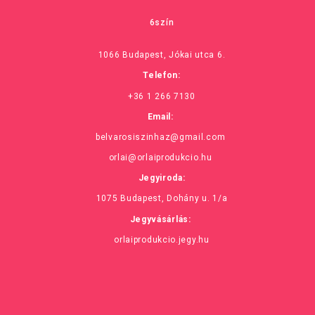
6szín
1066 Budapest, Jókai utca 6.
Telefon:
+36 1 266 7130
Email:
belvarosiszinhaz@gmail.com
orlai@orlaiprodukcio.hu
Jegyiroda:
1075 Budapest, Dohány u. 1/a
Jegyvásárlás:
orlaiprodukcio.jegy.hu