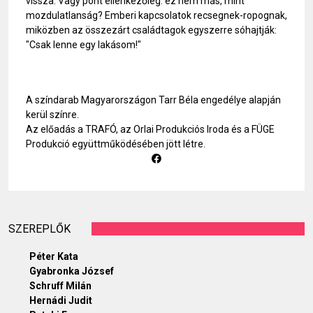
vissza. Vagy pont ellenkezőleg: ez nem más, mint
mozdulatlanság? Emberi kapcsolatok recsegnek-ropognak,
miközben az összezárt családtagok egyszerre sóhajtják:
"Csak lenne egy lakásom!"
A színdarab Magyarországon Tarr Béla engedélye alapján
kerül színre.
Az előadás a TRAFÓ, az Orlai Produkciós Iroda és a FÜGE
Produkció együttműködésében jött létre.
SZEREPLŐK
Péter Kata
Gyabronka József
Schruff Milán
Hernádi Judit