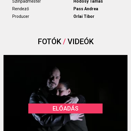
Színpadmester
Hódosy Tamás
Rendező
Pass Andrea
Producer
Orlai Tibor
FOTÓK
/
VIDEÓK
ELŐADÁS