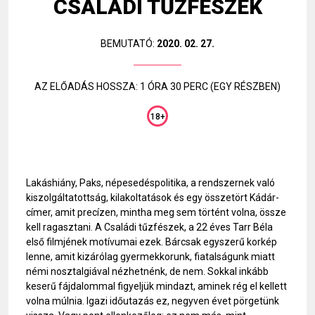
CSALÁDI TŰZFÉSZEK
BEMUTATÓ:
2020. 02. 27.
AZ ELŐADÁS HOSSZA: 1 ÓRA 30 PERC (EGY RÉSZBEN)
18+
Lakáshiány, Paks, népesedéspolitika, a rendszernek való
kiszolgáltatottság, kilakoltatások és egy összetört Kádár-
címer, amit precízen, mintha meg sem történt volna, össze
kell ragasztani. A Családi tűzfészek, a 22 éves Tarr Béla
első filmjének motívumai ezek. Bárcsak egyszerű korkép
lenne, amit kizárólag gyermekkorunk, fiatalságunk miatt
némi nosztalgiával nézhetnénk, de nem. Sokkal inkább
keserű fájdalommal figyeljük mindazt, aminek rég el kellett
volna múlnia. Igazi időutazás ez, negyven évet pörgetünk