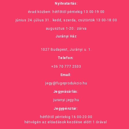
Nyitvatartás:
évad közben: hétfőtől péntekig 13:00-19:00
június 24.-július 31.: kedd, szerda, csütörtök 13:00-18:00
augusztus 1-20.: zárva
Jurányi Ház
1027 Budapest, Jurányi u. 1.
Telefon:
+36 70 777 2533
Email:
jegy@fugeprodukcio.hu
Jegyvásárlás:
juranyi.jegy.hu
Jegypénztár:
hétfőtől péntekig 16:00-20:00
hétvégén az előadások kezdése előtt 1 órával