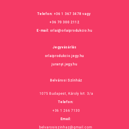
Telefon:
+36 1 367 3478
vagy
+36 70 300 2112
E-mail:
orlai@orlaiprodukcio.hu
Jegyvásárlás
orlaiprodukcio.jegy.hu
juranyi.jegy.hu
Belvárosi Színház
1075 Budapest, Károly krt. 3/a
Telefon:
+36 1 266 7130
Email:
belvarosiszinhaz@gmail.com