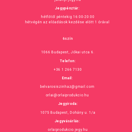
Jegypénztár:
hétfőtől péntekig 16:00-20:00
hétvégén az előadások kezdése előtt 1 órával
6szín
1066 Budapest, Jókai utca 6.
Telefon:
+36 1 266 7130
Email:
belvarosiszinhaz@gmail.com
orlai@orlaiprodukcio.hu
Jegyiroda:
1075 Budapest, Dohány u. 1/a
Jegyvásárlás:
orlaiprodukcio.jegy.hu