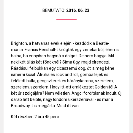
BEMUTATÓ:
2016. 06. 23.
Brighton, a hatvanas évek elején - kezdődik a Beatle-
mánia. Francis Henshall-t kirúgták egy zenekarból, éhen is
halna, ha ennyiben hagyná a dolgot. De nem hagyja. Mit
neki két állás két főnöknél? Sima ügy, majd elrendezi.
Ráadásul felbukkan egy cicaszemű dög, őt is meg kéne
ismerni kicsit. Álruha és rock and roll, gombafejek és
feléledt hulla, gengszterek és báránykorona, szerelem,
szerelem, szerelem. Hogy itt-ott emlékeztet Goldonitól A
két úr szolgájára? Nem véletlen. Angol fordításnak indult, új
darab lett belőle, nagy londoni sikerszériával - és már a
Broadway-t is megjárta. Most itt van.
Két részben 2 óra 45 perc