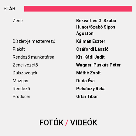
STÁB
Zene
Bekvart és G. Szabó
Hunor/Szabó Sipos
Ágoston
Díszlet-jelmeztervező
Kálmán Eszter
Plakát
Csáfordi László
Rendező munkatársa
Kis-Kádi Judit
Zenei vezető
Wagner-Puskás Péter
Dalszövegek
Máthé Zsolt
Mozgás
Duda Éva
Rendező
Pelsőczy Réka
Producer
Orlai Tibor
FOTÓK
/
VIDEÓK