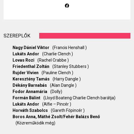
SZEREPLŐK
Nagy Dániel Viktor
(Francis Henshall )
Lukáts Andor
(Charlie Clench )
Lovas Rozi
(Rachel Crabbe )
Friedenthal Zoltán
(Stanley Stubbers )
Rujder Vivien
(Pauline Clench )
Keresztény Tamás
(Harry Dangle )
Dékány Barnabás
(Alan Dangle )
Fodor Annamária
(Dolly)
Formán Bálint
(Lloyd Boateng Charlie Clench barátja)
Lukáts Andor
(Alfie – Pincér )
Horváth Szabolcs
(Gareth Főpincér )
Boros Anna, Máthé Zsolt/Fehér Balázs Benő
(Közreműködik még)