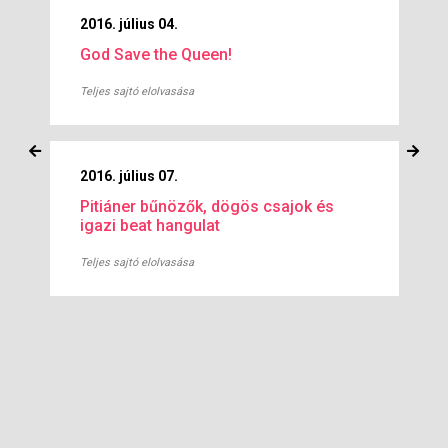
2016. július 04.
God Save the Queen!
Teljes sajtó elolvasása
2016. július 07.
Pitiáner bűnözők, dögös csajok és
igazi beat hangulat
Teljes sajtó elolvasása