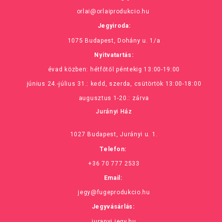
orlai@orlaiprodukcio.hu
Jegyiroda:
1075 Budapest, Dohány u. 1/a
Nyitvatartás:
évad közben: hétfőtől péntekig 13:00-19:00
június 24.-július 31.: kedd, szerda, csütörtök 13:00-18:00
augusztus 1-20.: zárva
Jurányi Ház
1027 Budapest, Jurányi u. 1.
Telefon:
+36 70 777 2533
Email:
jegy@fugeprodukcio.hu
Jegyvásárlás:
juranyi.jegy.hu