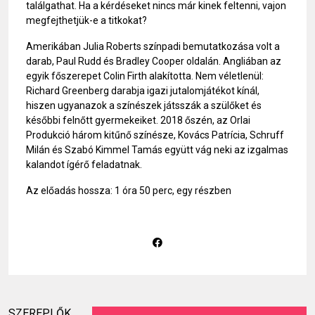
találgathat. Ha a kérdéseket nincs már kinek feltenni, vajon
megfejthetjük-e a titkokat?
Amerikában Julia Roberts színpadi bemutatkozása volt a
darab, Paul Rudd és Bradley Cooper oldalán. Angliában az
egyik főszerepet Colin Firth alakította. Nem véletlenül:
Richard Greenberg darabja igazi jutalomjátékot kínál,
hiszen ugyanazok a színészek játsszák a szülőket és
későbbi felnőtt gyermekeiket. 2018 őszén, az Orlai
Produkció három kitűnő színésze, Kovács Patrícia, Schruff
Milán és Szabó Kimmel Tamás együtt vág neki az izgalmas
kalandot ígérő feladatnak.
Az előadás hossza: 1 óra 50 perc, egy részben
SZEREPLŐK