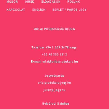
MŰSOR
HÍREK
ELŐADÁSOK
RÓLUNK
KAPCSOLAT
ENGLISH
BÉRLET / PÁROS JEGY
ORLAI PRODUKCIÓS IRODA
Telefon:
+36 1 367 3478
vagy
+36 70 300 2112
E-mail:
orlai@orlaiprodukcio.hu
Jegyvásárlás
orlaiprodukcio.jegy.hu
juranyi.jegy.hu
Belvárosi Színház