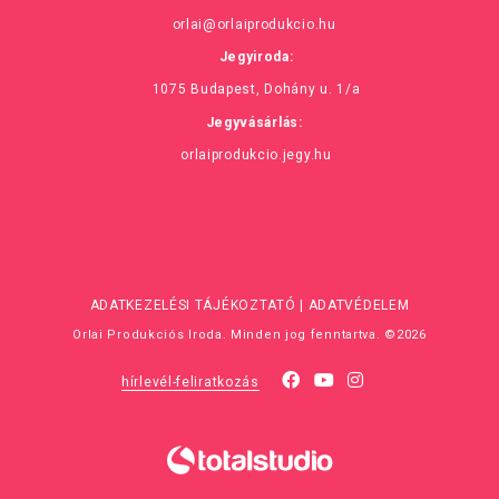
orlai@orlaiprodukcio.hu
Jegyiroda:
1075 Budapest, Dohány u. 1/a
Jegyvásárlás:
orlaiprodukcio.jegy.hu
ADATKEZELÉSI TÁJÉKOZTATÓ
|
ADATVÉDELEM
Orlai Produkciós Iroda. Minden jog fenntartva. ©2026
hírlevél-feliratkozás