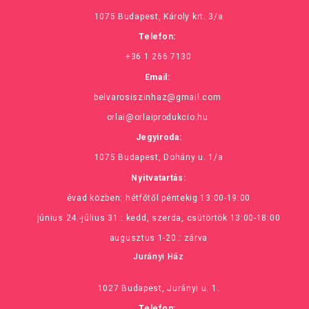
1075 Budapest, Károly krt. 3/a
Telefon:
+36 1 266 7130
Email:
belvarosiszinhaz@gmail.com
orlai@orlaiprodukcio.hu
Jegyiroda:
1075 Budapest, Dohány u. 1/a
Nyitvatartás:
évad közben: hétfőtől péntekig 13:00-19:00
június 24.-július 31.: kedd, szerda, csütörtök 13:00-18:00
augusztus 1-20.: zárva
Jurányi Ház
1027 Budapest, Jurányi u. 1.
Telefon: