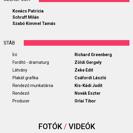
Kovács Patrícia
Schruff Milán
Szabó Kimmel Tamás
STÁB
Író
Richard Greenberg
Fordító - dramaturg
Zöldi Gergely
Látvány
Zeke Edit
Plakát grafika
Csáfordi László
Rendező munkatársa
Kis-Kádi Judit
Rendező
Novák Eszter
Producer
Orlai Tibor
FOTÓK
/
VIDEÓK