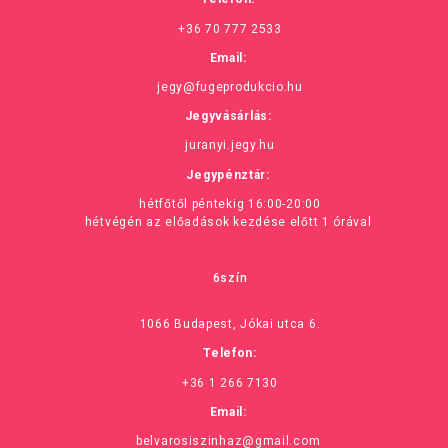
+36 70 777 2533
Email:
jegy@fugeprodukcio.hu
Jegyvásárlás:
juranyi.jegy.hu
Jegypénztár:
hétfőtől péntekig 16:00-20:00
hétvégén az előadások kezdése előtt 1 órával
6szín
1066 Budapest, Jókai utca 6.
Telefon:
+36 1 266 7130
Email:
belvarosiszinhaz@gmail.com