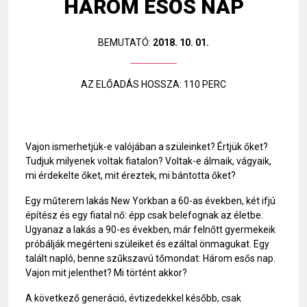
HÁROM ESŐS NAP
BEMUTATÓ:
2018. 10. 01.
AZ ELŐADÁS HOSSZA: 110 PERC
Vajon ismerhetjük-e valójában a szüleinket? Értjük őket?
Tudjuk milyenek voltak fiatalon? Voltak-e álmaik, vágyaik,
mi érdekelte őket, mit éreztek, mi bántotta őket?
Egy műterem lakás New Yorkban a 60-as években, két ifjú
építész és egy fiatal nő: épp csak belefognak az életbe.
Ugyanaz a lakás a 90-es években, már felnőtt gyermekeik
próbálják megérteni szüleiket és ezáltal önmagukat. Egy
talált napló, benne szűkszavú tőmondat: Három esős nap.
Vajon mit jelenthet? Mi történt akkor?
A következő generáció, évtizedekkel később, csak