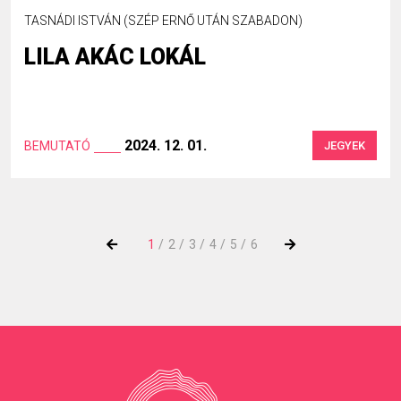
TASNÁDI ISTVÁN (SZÉP ERNŐ UTÁN SZABADON)
LILA AKÁC LOKÁL
2024. 12. 01.
BEMUTATÓ
JEGYEK
1
2
3
4
5
6