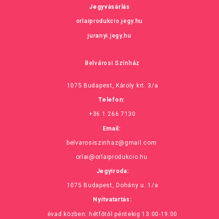
Jegyvásárlás
orlaiprodukcio.jegy.hu
juranyi.jegy.hu
Belvárosi Színház
1075 Budapest, Károly krt. 3/a
Telefon:
+36 1 266 7130
Email:
belvarosiszinhaz@gmail.com
orlai@orlaiprodukcio.hu
Jegyiroda:
1075 Budapest, Dohány u. 1/a
Nyitvatartás:
évad közben: hétfőtől péntekig 13:00-19:00