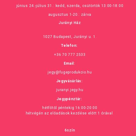
június 24.-július 31.: kedd, szerda, csütörtök 13:00-18:00
augusztus 1-20.: zárva
Jurányi Ház
1027 Budapest, Jurányi u. 1.
Telefon:
+36 70 777 2533
Email:
jegy@fugeprodukcio.hu
Jegyvásárlás:
juranyi.jegy.hu
Jegypénztár:
hétfőtől péntekig 16:00-20:00
hétvégén az előadások kezdése előtt 1 órával
6szín