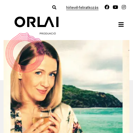
hírlevél-feliratkozás