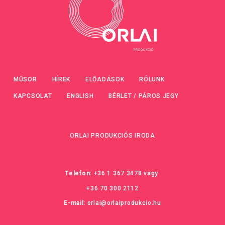
MŰSOR
HÍREK
ELŐADÁSOK
RÓLUNK
KAPCSOLAT
ENGLISH
BÉRLET / PÁROS JEGY
ORLAI PRODUKCIÓS IRODA
Telefon:
+36 1 367 3478
vagy
+36 70 300 2112
E-mail:
orlai@orlaiprodukcio.hu