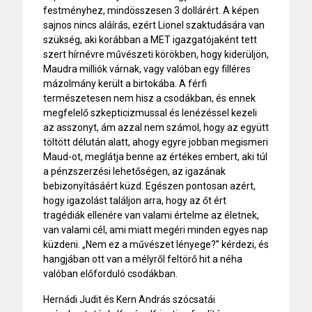
festményhez, mindösszesen 3 dollárért. A képen
sajnos nincs aláírás, ezért Lionel szaktudására van
szükség, aki korábban a MET igazgatójaként tett
szert hírnévre művészeti körökben, hogy kiderüljön,
Maudra milliók várnak, vagy valóban egy filléres
mázolmány került a birtokába. A férfi
természetesen nem hisz a csodákban, és ennek
megfelelő szkepticizmussal és lenézéssel kezeli
az asszonyt, ám azzal nem számol, hogy az együtt
töltött délután alatt, ahogy egyre jobban megismeri
Maud-ot, meglátja benne az értékes embert, aki túl
a pénzszerzési lehetőségen, az igazának
bebizonyításáért küzd. Egészen pontosan azért,
hogy igazolást találjon arra, hogy az őt ért
tragédiák ellenére van valami értelme az életnek,
van valami cél, ami miatt megéri minden egyes nap
küzdeni. „Nem ez a művészet lényege?” kérdezi, és
hangjában ott van a mélyről feltörő hit a néha
valóban előforduló csodákban.
Hernádi Judit és Kern András szócsatái