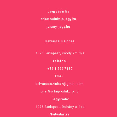
Jegyvásárlás
orlaiprodukcio.jegy.hu
juranyi.jegy.hu
Belvárosi Színház
1075 Budapest, Károly krt. 3/a
Telefon:
+36 1 266 7130
Email:
belvarosiszinhaz@gmail.com
orlai@orlaiprodukcio.hu
Jegyiroda:
1075 Budapest, Dohány u. 1/a
Nyitvatartás: