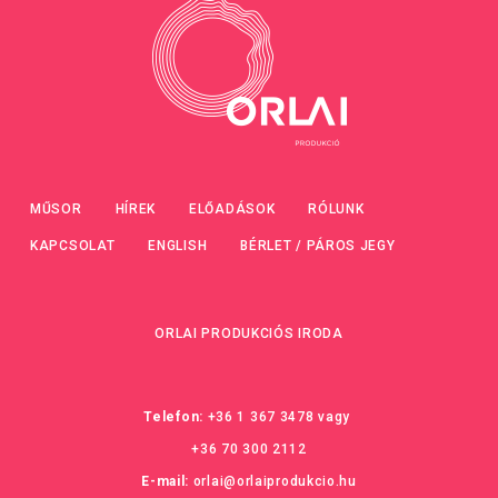
MŰSOR
HÍREK
ELŐADÁSOK
RÓLUNK
KAPCSOLAT
ENGLISH
BÉRLET / PÁROS JEGY
ORLAI PRODUKCIÓS IRODA
Telefon:
+36 1 367 3478
vagy
+36 70 300 2112
E-mail:
orlai@orlaiprodukcio.hu