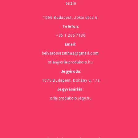
6szín
1066 Budapest, Jókai utca 6.
Telefon:
+36 1 266 7130
Email:
belvarosiszinhaz@gmail.com
orlai@orlaiprodukcio.hu
Jegyiroda:
1075 Budapest, Dohány u. 1/a
Jegyvásárlás:
orlaiprodukcio.jegy.hu