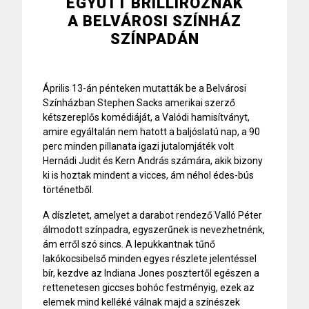
EGYÜTT BRILLÍROZNAK
A BELVÁROSI SZÍNHÁZ
SZÍNPADÁN
Április 13-án pénteken mutatták be a Belvárosi
Színházban Stephen Sacks amerikai szerző
kétszereplős komédiáját, a Valódi hamisítványt,
amire egyáltalán nem hatott a baljóslatú nap, a 90
perc minden pillanata igazi jutalomjáték volt
Hernádi Judit és Kern András számára, akik bizony
ki is hoztak mindent a vicces, ám néhol édes-bús
történetből.
A díszletet, amelyet a darabot rendező Valló Péter
álmodott színpadra, egyszerűnek is nevezhetnénk,
ám erről szó sincs. A lepukkantnak tűnő
lakókocsibelső minden egyes részlete jelentéssel
bír, kezdve az Indiana Jones posztertől egészen a
rettenetesen giccses bohóc festményig, ezek az
elemek mind kelléké válnak majd a színészek