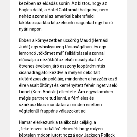
kezében az előadás során. Az biztos, hogy az
Eagles dalát, a Hotel Californiát hallgatva, nem
nehéz azonnal az amerikai bakersfieldi
lakókocsiparkba képzelnünk magunkat egy forró
nyári napon.
Ebben a környezetben ücsörög Maud (Hernádi
Judit) egy whiskysüveg társaságában, és egy
lemondó „tökömet má” felkiáltással azonnal
előcsalja a nézőkből az első mosolyokat. Az
ötvenes éveiben járó asszony leopárdmintás
cicanadrágjától kezdve a mélyen dekoltált
rikítórózsaszín pólójáig, mindenben a hozzáérkező
élre vasalt öltönyt és keményített fehér inget viselő
Lionel (Kern András) ellentéte. Ám egyvalamiben
mégis partnere tud lenni, a férfi éles és
szarkasztikus mondataira minden esetben
végtelenül frappáns válaszokat ad.
Hamar elérkezünk a találkozás céljáig, a
„feketeöves turkálós” elmeséli, hogy milyen
képtelen módon jutott hozzá egy Jackson Pollock