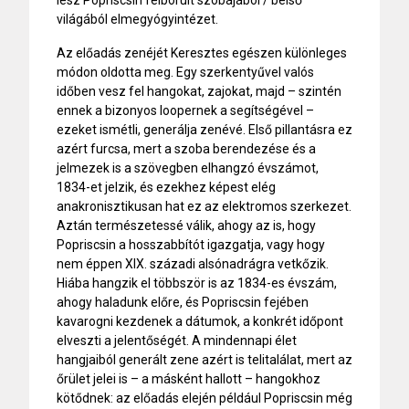
világából elmegyógyintézet.
Az előadás zenéjét Keresztes egészen különleges
módon oldotta meg. Egy szerkentyűvel valós
időben vesz fel hangokat, zajokat, majd – szintén
ennek a bizonyos loopernek a segítségével –
ezeket ismétli, generálja zenévé. Első pillantásra ez
azért furcsa, mert a szoba berendezése és a
jelmezek is a szövegben elhangzó évszámot,
1834-et jelzik, és ezekhez képest elég
anakronisztikusan hat ez az elektromos szerkezet.
Aztán természetessé válik, ahogy az is, hogy
Popriscsin a hosszabbítót igazgatja, vagy hogy
nem éppen XIX. századi alsónadrágra vetkőzik.
Hiába hangzik el többször is az 1834-es évszám,
ahogy haladunk előre, és Popriscsin fejében
kavarogni kezdenek a dátumok, a konkrét időpont
elveszti a jelentőségét. A mindennapi élet
hangjaiból generált zene azért is telitalálat, mert az
őrület jelei is – a másként hallott – hangokhoz
kötődnek: az előadás elején például Popriscsin még