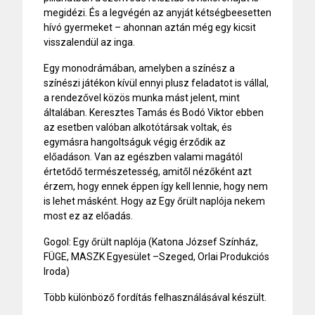
megidézi. És a legvégén az anyját kétségbeesetten
hívó gyermeket – ahonnan aztán még egy kicsit
visszalendül az inga.
Egy monodrámában, amelyben a színész a
színészi játékon kívül ennyi plusz feladatot is vállal,
a rendezővel közös munka mást jelent, mint
általában. Keresztes Tamás és Bodó Viktor ebben
az esetben valóban alkotótársak voltak, és
egymásra hangoltságuk végig érződik az
előadáson. Van az egészben valami magától
értetődő természetesség, amitől nézőként azt
érzem, hogy ennek éppen így kell lennie, hogy nem
is lehet másként. Hogy az Egy őrült naplója nekem
most ez az előadás.
Gogol: Egy őrült naplója (Katona József Színház,
FÜGE, MASZK Egyesület –Szeged, Orlai Produkciós
Iroda)
Több különböző fordítás felhasználásával készült.