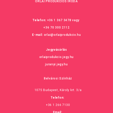
ORLAI PRODUKCIÓS IRODA
Telefon:
+36 1 367 3478
vagy
+36 70 300 2112
E-mail:
orlai@orlaiprodukcio.hu
Jegyvásárlás
orlaiprodukcio.jegy.hu
juranyi.jegy.hu
Belvárosi Színház
1075 Budapest, Károly krt. 3/a
Telefon:
+36 1 266 7130
Email: