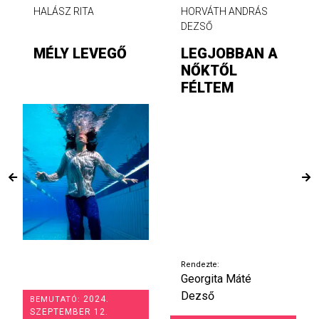
HALÁSZ RITA
HORVÁTH ANDRÁS
DEZSŐ
MÉLY LEVEGŐ
LEGJOBBAN A
NŐKTŐL
FÉLTEM
Rendezte:
Georgita Máté
Dezső
2024.
BEMUTATÓ:
SZEPTEMBER 12.