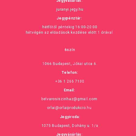
Jegyvásárlás:
juranyi.jegy.hu
Jegypénztár:
hétfőtől péntekig 16:00-20:00
hétvégén az előadások kezdése előtt 1 órával
6szín
1066 Budapest, Jókai utca 6.
Telefon:
+36 1 266 7130
Email:
belvarosiszinhaz@gmail.com
orlai@orlaiprodukcio.hu
Jegyiroda:
1075 Budapest, Dohány u. 1/a
Jegyvásárlás: