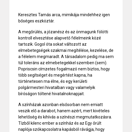
Keresztes Tamás arca, mimikája mindehhez igen
bőséges eszköztár.
A megőrülés, a józanész és az önmagunk fölötti
kontroll elvesztése alapvető félelmeink közé
tartozik. Gogol óta sokat változott az
elmebetegségek szakmai megítélése, kezelése, de
a félelem megmaradt. A társadalom pedig ma sem
túl toleráns az elmebetegekkel szemben (sem).
Popriscsin címzetes fogalmazó nem biztos, hogy
több segítséget és megértést kapna, ha
történetesen ma élne, és egy kerületi
polgármesteri hivatalban vagy valamelyik
bíróságon töltené hivatalnoknapjait.
A színházak azonban elsősorban nem emiatt
veszik elő a darabot, hanem azért, mert kivételes
lehetőség és kihívás a színészi megmutatkozásra.
Tízből kilenc ember a színház és az Egy őrült
naplója szókapcsolatra kapásból rávágja, hogy