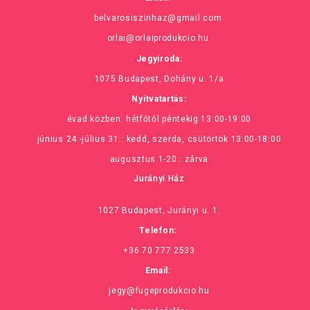
belvarosiszinhaz@gmail.com
orlai@orlaiprodukcio.hu
Jegyiroda:
1075 Budapest, Dohány u. 1/a
Nyitvatartás:
évad közben: hétfőtől péntekig 13:00-19:00
június 24.-július 31.: kedd, szerda, csütörtök 13:00-18:00
augusztus 1-20.: zárva
Jurányi Ház
1027 Budapest, Jurányi u. 1.
Telefon:
+36 70 777 2533
Email:
jegy@fugeprodukcio.hu