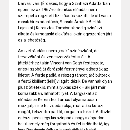
Darvas Iván. (Érdekes, hogy a Színházi Adattárban
éppen ez az 1967-es ikonikus előadás nem
szerepel a rögzített tíz előadás között, de ott van a
másik híres adaptáció, Sopsits Árpádé Bertók
Lajossal.) Keresztes Tamásnak pedig színészi
alkata és kimagasló alakításai okán egyszerűen járt
ez a lehetőség.
Amivel ráadásul nem „csak” színészként, de
tervezőként és zeneszerzőként is élt. A
játéktérhez talán Vincent van Gogh festészete,
arles-i szobáját ábrázoló festményei adhatták az
ihletet. A ferde padló, a részeg táncot járó bútorok
a festő kibillent (lelki)világát idézik. De vannak olyan
plusz ötletek is, mint a lyukas szék – aki járt már
kórházakban, láthatott ilyet. A tárgyakat az
előadáson Keresztes Tamás folyamatosan
mozgatja: ide teszi, oda rakja, matracba kötözi
magát, felszedi a padlót, forgatja a tükröt. A díszlet
egésze pedig egy kis színpad a nagy színpadon
belül, amely még forgatható és fel is dönthető, így
lesz Popriscsin felborult szobájából / belső