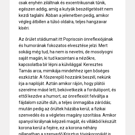
csak enyhén ziláltnak és excentrikusnak tűnik,
egészen addig, amíg a kutyák beszélgetését nem
kezdi taglalni. Abban a jelenetben pedig, amikor
végleg átbillen a túlsó oldalra, teljes hangzavar
kíséri.
Az őrület stádiumait itt Popriscsin önreflexiójának
és humorának fokozatos elvesztése jelzi. Mert
sokáig még tud, ha nem is nevetni, de mosolyogni
saját magán, ki tud kacsintani a nézőkre,
kapcsolatba bír lépni a külvilággal. Keresztes
Tamás arca, mimikája mindehhez igen bőséges
eszköztár. A főszereplő hozzánk beszél, nekünk
írja a naplóját. Aztán amikor rájön, hogy plátói
szerelme másé lett, bekövetkezik a fordulópont, és
ettől kezdve a humort, az önreflexiót felváltja a
fájdalom szülte düh, a teljes önmagába záródás;
miután pedig az őrültek házába kerül, a fizikai
szenvedés és a végletes magány szorítása. Amikor
spanyol királynak képzeli magát, és villákból készült
korona kerül a fejére, ez a korona néhány
pillanatban a szenvedő Krisztus töviskoronáját is