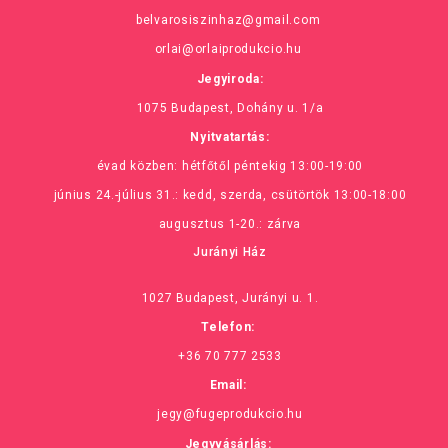
belvarosiszinhaz@gmail.com
orlai@orlaiprodukcio.hu
Jegyiroda:
1075 Budapest, Dohány u. 1/a
Nyitvatartás:
évad közben: hétfőtől péntekig 13:00-19:00
június 24.-július 31.: kedd, szerda, csütörtök 13:00-18:00
augusztus 1-20.: zárva
Jurányi Ház
1027 Budapest, Jurányi u. 1.
Telefon:
+36 70 777 2533
Email:
jegy@fugeprodukcio.hu
Jegyvásárlás: