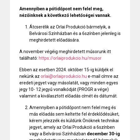
Amennyiben a pótidőpont nem felel meg,
nézőinknek a következő lehetőségei vannak.
Átcserélik az Orlai Produkció bármelyik, a
Belvárosi Színházban és a 6színben jelenleg is
meghirdetett előadására.
A november végéig meghirdetett műsorunk itt
található:
https://orlaiprodukcio.hu/musor
Ebben az esetben 2024. október 15-ig küldjék el
nekünk az
orlai@orlaiprodukcio.hu
e-mail címre az
eredeti jegyet vagy másolatát, vagy minden egyes
jegy 10- 12 jegyű vonalkódját (PROGR a vége)
valamint a kiválasztott előadás címét és dátumát.
Amennyiben a pótidőpont nem felel meg és
más előadás sem keltette fel érdeklődésüket,
kérem jelezzék és küldünk Önöknek technikai
jegyet, amely az Orlai Produkció a 6színben
vagy a Belvárosi Színházban
december 30-ig