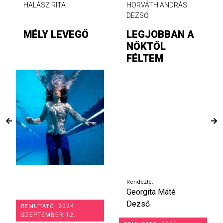
HALÁSZ RITA
HORVÁTH ANDRÁS
DEZSŐ
MÉLY LEVEGŐ
LEGJOBBAN A
NŐKTŐL
FÉLTEM
Rendezte:
Georgita Máté
Dezső
2024.
BEMUTATÓ:
SZEPTEMBER 12.