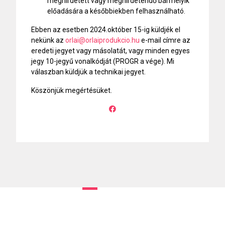
meghirdetett vagy meghirdetendő bármelyik
előadására a későbbiekben felhasználható.
Ebben az esetben 2024.október 15-ig küldjék el
nekünk az
orlai@orlaiprodukcio.hu
e-mail címre az
eredeti jegyet vagy másolatát, vagy minden egyes
jegy 10-jegyű vonalkódját (PROGR a vége). Mi
válaszban küldjük a technikai jegyet.
Köszönjük megértésüket.