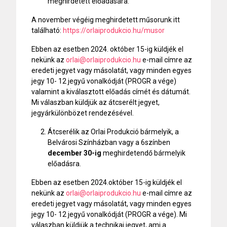
meghirdetett előadására.
A november végéig meghirdetett műsorunk itt
található:
https://orlaiprodukcio.hu/musor
Ebben az esetben 2024. október 15-ig küldjék el
nekünk az
orlai@orlaiprodukcio.hu
e-mail címre az
eredeti jegyet vagy másolatát, vagy minden egyes
jegy 10- 12 jegyű vonalkódját (PROGR a vége)
valamint a kiválasztott előadás címét és dátumát.
Mi válaszban küldjük az átcserélt jegyet,
jegyárkülönbözet rendezésével.
Átcserélik az Orlai Produkció bármelyik, a
Belvárosi Színházban vagy a 6színben
december 30-ig
meghirdetendő bármelyik
előadásra.
Ebben az esetben 2024.október 15-ig küldjék el
nekünk az
orlai@orlaiprodukcio.hu
e-mail címre az
eredeti jegyet vagy másolatát, vagy minden egyes
jegy 10- 12 jegyű vonalkódját (PROGR a vége). Mi
válaszban küldjük a technikai jegyet, ami a