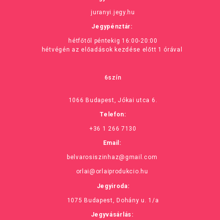
juranyi.jegy.hu
Jegypénztár:
hétfőtől péntekig 16:00-20:00
hétvégén az előadások kezdése előtt 1 órával
6szín
1066 Budapest, Jókai utca 6.
Telefon:
+36 1 266 7130
Email:
belvarosiszinhaz@gmail.com
orlai@orlaiprodukcio.hu
Jegyiroda:
1075 Budapest, Dohány u. 1/a
Jegyvásárlás: