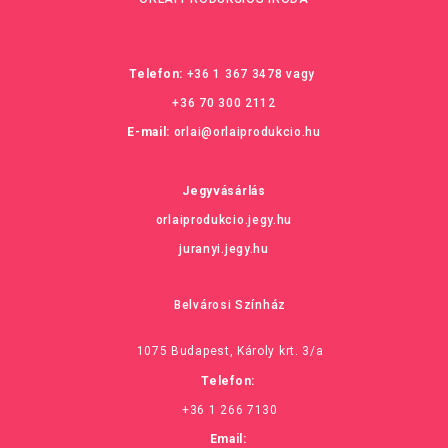
Telefon:
+36 1 367 3478
vagy
+36 70 300 2112
E-mail:
orlai@orlaiprodukcio.hu
Jegyvásárlás
orlaiprodukcio.jegy.hu
juranyi.jegy.hu
Belvárosi Színház
1075 Budapest, Károly krt. 3/a
Telefon:
+36 1 266 7130
Email: