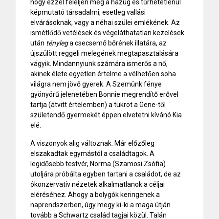
hogy ezzel feleljen meg a hazug és tűrhetetlenül
képmutató társadalmi, esetleg vallási
elvárásoknak, vagy a néhai szülei emlékének. Az
ismétlődő vetélések és végeláthatatlan kezelések
után
tényleg
a csecsemő bőrének illatára, az
újszülött reggeli melegének megtapasztalására
vágyik. Mindannyiunk számára ismerős a nő,
akinek élete egyetlen értelme a vélhetően soha
világra nem jövő gyerek. A Szemünk fénye
gyönyörű jelenetében Bonnie megrendítő erővel
tartja (átvitt értelemben) a tükröt a Gene-től
születendő gyermekét éppen elvetetni kívánó Kia
elé.
A viszonyok alig változnak. Már előzőleg
elszakadtak egymástól a családtagok. A
legidősebb testvér, Norma (Szamosi Zsófia)
utoljára próbálta egyben tartani a családot, de az
ókonzervatív nézetek alkalmatlanok a céljai
eléréséhez. Ahogy a bolygók keringenek a
naprendszerben, úgy megy ki-ki a maga útján
tovább a Schwartz család tagjai közül. Talán