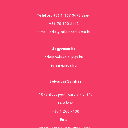
Telefon:
+36 1 367 3478
vagy
+36 70 300 2112
E-mail:
orlai@orlaiprodukcio.hu
Jegyvásárlás
orlaiprodukcio.jegy.hu
juranyi.jegy.hu
Belvárosi Színház
1075 Budapest, Károly krt. 3/a
Telefon:
+36 1 266 7130
Email: