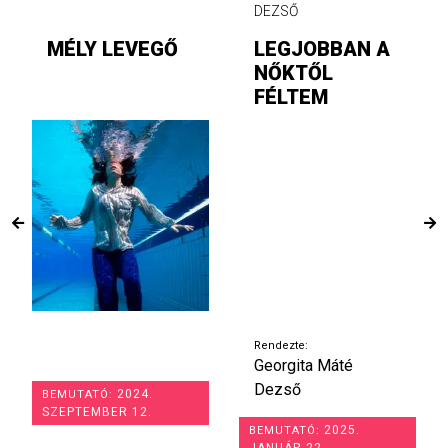
DEZSŐ
MÉLY LEVEGŐ
LEGJOBBAN A
NŐKTŐL
FÉLTEM
Rendezte:
Georgita Máté
Dezső
2024.
BEMUTATÓ:
SZEPTEMBER 12.
2025.
BEMUTATÓ:
JANUÁR 22.