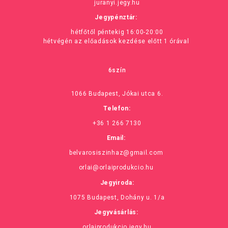
juranyi.jegy.hu
Jegypénztár:
hétfőtől péntekig 16:00-20:00
hétvégén az előadások kezdése előtt 1 órával
6szín
1066 Budapest, Jókai utca 6.
Telefon:
+36 1 266 7130
Email:
belvarosiszinhaz@gmail.com
orlai@orlaiprodukcio.hu
Jegyiroda:
1075 Budapest, Dohány u. 1/a
Jegyvásárlás:
orlaiprodukcio.jegy.hu