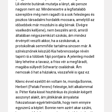
Lili eleinte butának mutatja a lányt, aki persze
nagyon nem az. Mindenesetre a legfiatalabb
szereplőre még nem ragadt rá a sok felesleges és
piszkos társadalmi hordalék mocsara, amelytől az
idősebbek már mozdulni is alig bírnak. Elvégre
viselkedni kell(ene), nem beszélni arról, amiről
általában négyszemközt szokás, ám mindez
érvényét veszíti akkor, ha a szokásnak, a
protokollnak semmiféle tartalma sincsen már. A
színésznőnek készülő Kia hebrencssége révén
tapint rá a többiek fájó pontjaira. A jelenleg modell
lány lehetne a tavasz, a friss vér a megfáradt,
magába süllyedt Schwartz családnak. Ám
nemcsak ő hat a háziakra, visszafelé is igaz ez.
Kilenc évvel ezelőtt én voltam te, mondja Bonnie,
Herbert (Pataki Ferenc) felesége, két alkalommal
is. Péter Kata kissé hisztérikus és jócskán kiégett
asszonyt alakít, ám játékának árnyalatai
fokozatosan egyértelműsítik, hogy nem ennyire
egyszerű a képlet. Bonnie nem azért akar szülni,