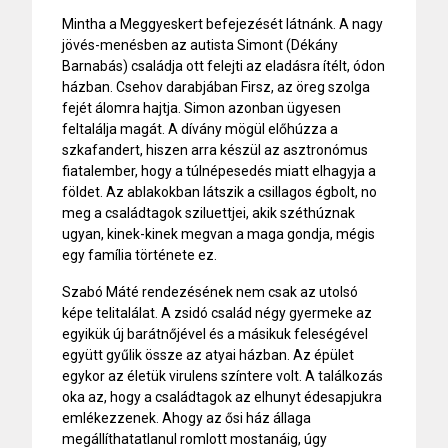
Mintha a Meggyeskert befejezését látnánk. A nagy
jövés-menésben az autista Simont (Dékány
Barnabás) családja ott felejti az eladásra ítélt, ódon
házban. Csehov darabjában Firsz, az öreg szolga
fejét álomra hajtja. Simon azonban ügyesen
feltalálja magát. A dívány mögül előhúzza a
szkafandert, hiszen arra készül az asztronómus
fiatalember, hogy a túlnépesedés miatt elhagyja a
földet. Az ablakokban látszik a csillagos égbolt, no
meg a családtagok sziluettjei, akik széthúznak
ugyan, kinek-kinek megvan a maga gondja, mégis
egy família története ez.
Szabó Máté rendezésének nem csak az utolsó
képe telitalálat. A zsidó család négy gyermeke az
egyikük új barátnőjével és a másikuk feleségével
együtt gyűlik össze az atyai házban. Az épület
egykor az életük virulens színtere volt. A találkozás
oka az, hogy a családtagok az elhunyt édesapjukra
emlékezzenek. Ahogy az ősi ház állaga
megállíthatatlanul romlott mostanáig, úgy