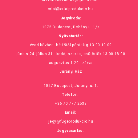
belvarosiszinhaz@gmail.com
orlai@orlaiprodukcio.hu
Jegyiroda:
1075 Budapest, Dohány u. 1/a
Nyitvatartás:
évad közben: hétfőtől péntekig 13:00-19:00
június 24.-július 31.: kedd, szerda, csütörtök 13:00-18:00
augusztus 1-20.: zárva
Jurányi Ház
1027 Budapest, Jurányi u. 1.
Telefon:
+36 70 777 2533
Email:
jegy@fugeprodukcio.hu
Jegyvásárlás: