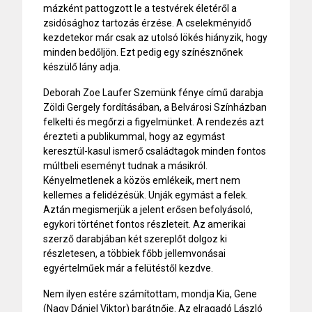
mázként pattogzott le a testvérek életéről a
zsidósághoz tartozás érzése. A cselekményidő
kezdetekor már csak az utolsó lökés hiányzik, hogy
minden bedőljön. Ezt pedig egy színésznőnek
készülő lány adja.
Deborah Zoe Laufer Szemünk fénye című darabja
Zöldi Gergely fordításában, a Belvárosi Színházban
felkelti és megőrzi a figyelmünket. A rendezés azt
érezteti a publikummal, hogy az egymást
keresztül-kasul ismerő családtagok minden fontos
múltbeli eseményt tudnak a másikról.
Kényelmetlenek a közös emlékeik, mert nem
kellemes a felidézésük. Unják egymást a felek.
Aztán megismerjük a jelent erősen befolyásoló,
egykori történet fontos részleteit. Az amerikai
szerző darabjában két szereplőt dolgoz ki
részletesen, a többiek főbb jellemvonásai
egyértelműek már a felütéstől kezdve.
Nem ilyen estére számítottam, mondja Kia, Gene
(Nagy Dániel Viktor) barátnője. Az elragadó László