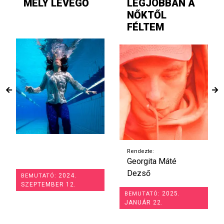
MÉLY LEVEGŐ
LEGJOBBAN A
NŐKTŐL
FÉLTEM
Rendezte:
Georgita Máté
Dezső
2024.
BEMUTATÓ:
SZEPTEMBER 12.
2025.
BEMUTATÓ:
JANUÁR 22.