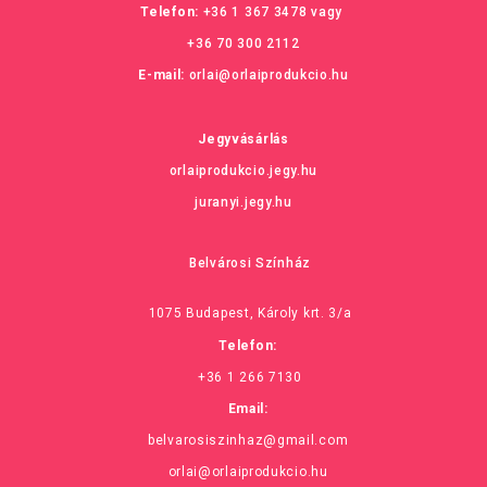
Telefon:
+36 1 367 3478
vagy
+36 70 300 2112
E-mail:
orlai@orlaiprodukcio.hu
Jegyvásárlás
orlaiprodukcio.jegy.hu
juranyi.jegy.hu
Belvárosi Színház
1075 Budapest, Károly krt. 3/a
Telefon:
+36 1 266 7130
Email:
belvarosiszinhaz@gmail.com
orlai@orlaiprodukcio.hu