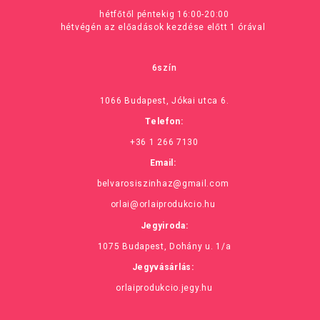
hétfőtől péntekig 16:00-20:00
hétvégén az előadások kezdése előtt 1 órával
6szín
1066 Budapest, Jókai utca 6.
Telefon:
+36 1 266 7130
Email:
belvarosiszinhaz@gmail.com
orlai@orlaiprodukcio.hu
Jegyiroda:
1075 Budapest, Dohány u. 1/a
Jegyvásárlás:
orlaiprodukcio.jegy.hu