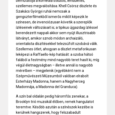
bemutatója a komédia stílusos, lendületes,
szellemes megvalósítása. Khell Csörsz díszlete és
Szakács Györgyi ruhái nemcsak a
gengszterfilmekből ismerős miliőt képezik le
színesen, de invenciózusan követik a szereplők
ízléseinek változásait is; a tipikus újgazdag ízléssel
berendezett nappali akkor sem nyújt illusztrisabb
látványt, amikor sznob módon archaizáló,
orientalista díszítésekkel telezsúfolt szobává válik.
Szellemes ötlet, ahogyan a díszlet metaforikusan
leképezi a Raffaello-kép hatását: a szoba hátsó
falából a festmény mind nagyobb teret hasít ki, míg
végül életnagyságban – illetve annál is nagyobb
méretben – megjelenik (egyébként nem a
Szépművészeti Múzeumból valóban elrabolt
Esterházy Madonna, hanem a Nagyherceg
Madonnája, a Madonna del Granduca).
A szín bal oldalán pedig háromfős zenekar, a
Brooklyn trió muzsikál élőben, remek hangulatot
teremtve. Később azután a színészek kezébe is
kerülnek hangszerek, hogy felszabadult