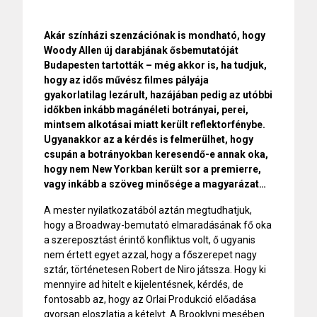
Akár színházi szenzációnak is mondható, hogy
Woody Allen új darabjának ősbemutatóját
Budapesten tartották – még akkor is, ha tudjuk,
hogy az idős művész filmes pályája
gyakorlatilag lezárult, hazájában pedig az utóbbi
időkben inkább magánéleti botrányai, perei,
mintsem alkotásai miatt került reflektorfénybe.
Ugyanakkor az a kérdés is felmerülhet, hogy
csupán a botrányokban keresendő-e annak oka,
hogy nem New Yorkban került sor a premierre,
vagy inkább a szöveg minősége a magyarázat…
A mester nyilatkozatából aztán megtudhatjuk,
hogy a Broadway-bemutató elmaradásának fő oka
a szereposztást érintő konfliktus volt, ő ugyanis
nem értett egyet azzal, hogy a főszerepet nagy
sztár, történetesen Robert de Niro játssza. Hogy ki
mennyire ad hitelt e kijelentésnek, kérdés, de
fontosabb az, hogy az Orlai Produkció előadása
gyorsan eloszlatja a kételyt. A Brooklyni mesében