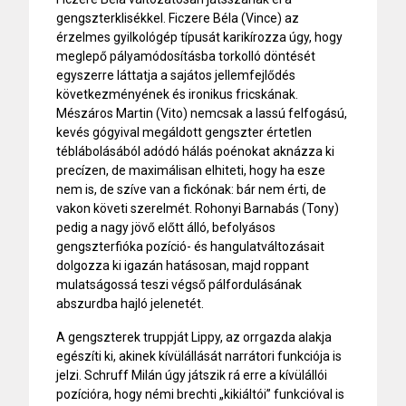
gengszterklisékkel. Ficzere Béla (Vince) az
érzelmes gyilkológép típusát karikírozza úgy, hogy
meglepő pályamódosításba torkolló döntését
egyszerre láttatja a sajátos jellemfejlődés
következményének és ironikus fricskának.
Mészáros Martin (Vito) nemcsak a lassú felfogású,
kevés gógyival megáldott gengszter értetlen
téblábolásából adódó hálás poénokat aknázza ki
precízen, de maximálisan elhiteti, hogy ha esze
nem is, de szíve van a fickónak: bár nem érti, de
vakon követi szerelmét. Rohonyi Barnabás (Tony)
pedig a nagy jövő előtt álló, befolyásos
gengszterfióka pozíció- és hangulatváltozásait
dolgozza ki igazán hatásosan, majd roppant
mulatságossá teszi végső pálfordulásának
abszurdba hajló jelenetét.
A gengszterek truppját Lippy, az orrgazda alakja
egészíti ki, akinek kívülállását narrátori funkciója is
jelzi. Schruff Milán úgy játszik rá erre a kívülállói
pozícióra, hogy némi brechti „kikiáltói” funkcióval is