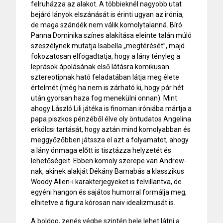
felruházza az alakot. A többieknél nagyobb utat
bejáró lányok elszánását is érinti ugyan az irónia,
de maga szándék nem válik komolytalanná. Bíró
Panna Dominika színes alakítása eleinte talán múló
szeszélynek mutatja Isabella „megtérését”, majd
fokozatosan elfogadtatja, hogy a lány tényleg a
leprások ápolásának első látásra komikusan
sztereotipnak ható feladatában látja meg élete
értelmét (még ha nem is zárható ki, hogy pár hét
után gyorsan haza fog menekülni onnan). Mint
ahogy László Lili játéka is finoman iróniába mártja a
papa piszkos pénzéből élve oly öntudatos Angelina
erkölcsi tartását, hogy aztán mind komolyabban és
meggyőzőbben játssza el azt a folyamatot, ahogy
a lány önmaga előtt is tisztázza helyzetét és
lehetőségeit. Ebben komoly szerepe van Andrew-
nak, akinek alakját Dékány Barnabás a klasszikus
Woody Allen-i karakterjegyeket is felvillantva, de
egyéni hangon és sajátos humorral formálja meg,
elhitetve a figura kórosan naiv idealizmusát is.
A boldog, zenés végbe szintén bele lehet látni a