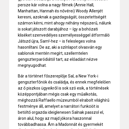
persze kár volna a nagy filmek (Annie Hall,
Manhattan, Hannah és nővérei) Woody Allenjét
keresni, azoknak a gazdagságát, összetettségét
számon kérni, mint ahogy néhány népszerű, nálunk
is sokat játszott darabjához – így a bohózati
kliséket szenvedélyes személyességgel átformáló
Játszd újra, Sam!-hez – is felesleges volna
hasonlítani. De az, aki a színlapot olvasván egy
sablonok mentén megírt, szellemtelen
gengszterparódiától tart, az előadást nézve
megnyugodhat.
Bár a történet főszereplője Sal, a New York-i
gengszterfőnök és családja, és ennek megfelelően
az ő piszkos ügyeikről is sok szó esik, a történések
középpontjában mégis csak egy műalkotás,
méghozzá Raffaello múzeumból elrabolt világhírű
festménye áll, amelyet a narrátori funkciót is
betöltő orgazda ideiglenesen Salnak passzol el,
áron alul, hogy az majd jókora haszonnal
továbbadhassa. Ám a Madonnát és gyermekét