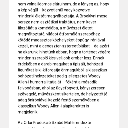
nem volna ildomos elárulnom, de a lényeg az, hogy
a kép végül – közvetlenül vagy közvetve –
mindenki életét megváltoztatja. A Brooklyni mese
persze nem esztétikai traktátus, nem kever
filozófiát a komédiába, a művészet életet
megváltoztató, világot átformáló szerepéhez
kötődő magasztos közhelyeket éppúgy iróniával
kezeli, mint a gengszter-sztereotípiákat – de azért
ha akarunk, hihetünk abban, hogy a történet végére
minden szereplő kicsivel jobb ember lesz. Ennek
érdekében a darab magukat a tipizált, bohózati
figurákat is ki-kiforgatja önmagukból, a klasszikus
bohózati helyzeteket pedig jellegzetes Woody
Allen-i humorral itatja át – főként a második
felvonásban, ahol az ügyefogyott, kényszeresen
szövegelő, művészként sikertelen, de helyzetét jó
adag öniróniával kezelő festő személyében a
klasszikus Woody Allen-i alapkarakter is
megjelenik.
Az Orlai Produkció Szabó Máté rendezte