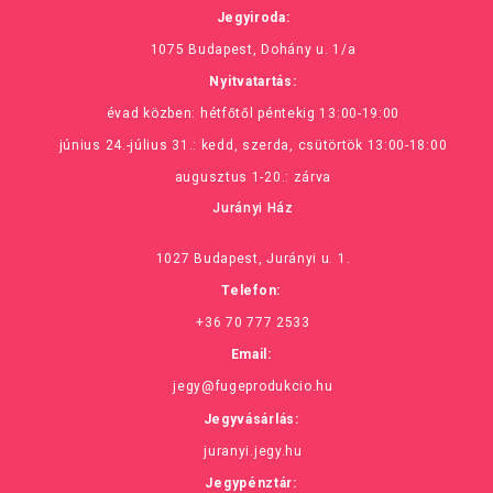
Jegyiroda:
1075 Budapest, Dohány u. 1/a
Nyitvatartás:
évad közben: hétfőtől péntekig 13:00-19:00
június 24.-július 31.: kedd, szerda, csütörtök 13:00-18:00
augusztus 1-20.: zárva
Jurányi Ház
1027 Budapest, Jurányi u. 1.
Telefon:
+36 70 777 2533
Email:
jegy@fugeprodukcio.hu
Jegyvásárlás:
juranyi.jegy.hu
Jegypénztár: