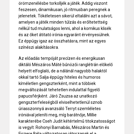
örömzenélésbe torkolljék a játék. Addig viszont
feszesen, dinamikusan, jó ritmusban peregnek a
jelenetek. Tökéletesen sikerül eltalálni azt a sávot,
amelyen a játék minden túlzás és erőltetettség
nélkül tud mulatságos lenni, ahol a komikus klisék
és az őket átitató irónia egyaránt érvényesülnek.
Ez éppúgy igaz az összhatásra, mint az egyes
színészi alakításokra.
Az előadás tempóját precízen és energikusan
diktáló Mészáros Máté bűnözői ranglétrán előkelő
helyett elfoglaló, de a nálánál nagyobb halaktól
okkal tartó Salja éppúgy hiteles és humoros
kíméletlen gengszterként, mint a többiek
megváltozását tehetetlen indulattal figyelő
papucsférjként. Járó Zsuzsa az unatkozó
gengszterfeleségből elviselhetetlenül sznob
úriasszonnyá avanzsáló Terryt szemléletes
iróniával jeleníti meg, míg barátnője, Millie
karakterébe Cseh Judit kétértelmű titokzatosságot
is vegyít. Rohonyi Barnabás, Mészáros Martin és
Ficzere Béla változatosan játsszanak el a