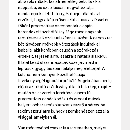
ábrázoló műalkotás átmenetileg beköltözik a
nappaliba, és szép lassan megváltoztatja
mindannyiuk életét. Terry, Sal neje főként azt
érzékeli, hogy a kép erősen elüt a rossz ízléssel és
főként pragmatikus szempontok alapján
berendezett szobától, így férje mind nagyobb
rémületére elkezdi átalakítani a lakást. A gengszter
két lányában mélyebb változások indulnak el.
Isabelle, akit korábban csupán a szórakozás
érdekelt, teljesen a mű szakrális hatása alá kerül,
Bibliát kezd olvasni, apácák közé jár, majd a
leprások gyógyításában találja meg életcélját. A
különc, nem könnyen kezelhető, apja
tevékenységét ignorálni próbáló Angelinában pedig
előbb az alkotás iránti vágyat kelti fel a kép, majd –
miután beleszeret a tanárába, a nem túl
pragmatikus gondolkodású és eredeti művek
helyett jobbára másolatokat készítő Andrew-ba –
rákényszerül arra is, hogy szembenézzen azzal a
világgal, amelyben él.
Van még további csavar is a történetben, melyet