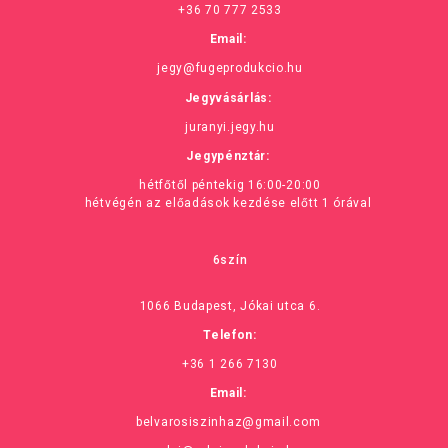
+36 70 777 2533
Email:
jegy@fugeprodukcio.hu
Jegyvásárlás:
juranyi.jegy.hu
Jegypénztár:
hétfőtől péntekig 16:00-20:00
hétvégén az előadások kezdése előtt 1 órával
6szín
1066 Budapest, Jókai utca 6.
Telefon:
+36 1 266 7130
Email:
belvarosiszinhaz@gmail.com