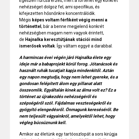
Egészen furcsa érzés, mert a történet egy konkrét
nehézséget dolgoz fel, ami specifikus, és
kifejezetten hősnőnkre koncentrálódik.
Mégis
képes voltam férfiként végig menni a
történettel
, bár a benne megjelenő konkrét
nehézségben magam nem vagyok érintett,
de
Hajnalka keresztútjának stációi mind
ismerősek voltak
. Így váltam eggyé a darabbal.
A harmincas évei végén járó Hajnalka élete egy
ideje már a babaprojekt körül forog. Jótanácsok és
használt ruhák tucatjait kapja mindenkitől. Aztán
egy napon megtudja, hogy nem lehet gyereke, és a
gondosan felépített álom egy pillanat alatt
összeomlik. Egyáltalán kinek az álma volt ez? Ez a
történet az újrakezdés nehézségéről és
szépségéről szól. Fájdalmas veszteségekről és
gyógyító elengedésről. Önmagunk kereséséről. Be
nem teljesült vágyainkról, amelyektől lehet, hogy
végleg búcsúznunk kell.
Amikor az életünk egy tartóoszlopát a sors kirúgja