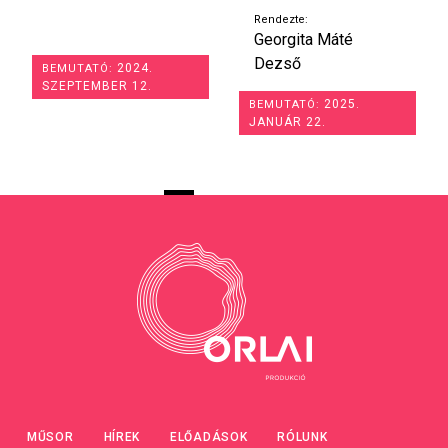
Rendezte:
Georgita Máté
Dezső
2024.
BEMUTATÓ:
SZEPTEMBER 12.
2025.
BEMUTATÓ:
JANUÁR 22.
MŰSOR
HÍREK
ELŐADÁSOK
RÓLUNK