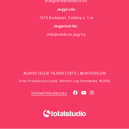
orlai@orlaiprodukcio.hu
Jegyiroda:
1075 Budapest, Dohány u. 1/a
Jegyvásárlás:
orlaiprodukcio.jegy.hu
ADATKEZELÉSI TÁJÉKOZTATÓ
|
ADATVÉDELEM
Orlai Produkciós Iroda. Minden jog fenntartva. ©2026
hírlevél-feliratkozás