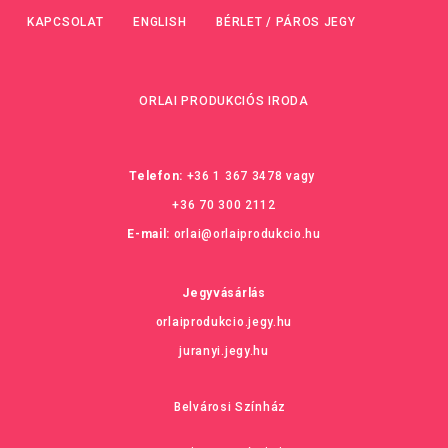
KAPCSOLAT
ENGLISH
BÉRLET / PÁROS JEGY
ORLAI PRODUKCIÓS IRODA
Telefon:
+36 1 367 3478
vagy
+36 70 300 2112
E-mail:
orlai@orlaiprodukcio.hu
Jegyvásárlás
orlaiprodukcio.jegy.hu
juranyi.jegy.hu
Belvárosi Színház