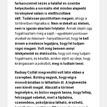
farkasszemet nézés a halállal és szembe
helyezkedés a normális élet minden alapvető
törvényével nálam is életfilozófiává
vált.
Tudatosan pusztítottam magam
, ahogy a
történetben Hajnalka is.
Nem érdekelt az életem,
nem is igazán akartam folytatni.
Annak idején úgy
fogalmaztam meg a saját –
egyébként pontosan
érzékelt és felismert
– hanyatlásomat, hogy
le kell
érnem a medence legaljára, hogy fel tudjam
rúgni magam. Volt még bennem annyi
lélekjelenlét és életösztön
, hogy ezt meg tudjam
fogalmazni, és később, amikor eljött az ideje, hogy
kirángassam a pokolból,
meg is tudtam tenni.
Radnay Csillát megrendítő volt látni ebben a
szerepben. Boldog vagyok, hogy végre
monodrámában is láthattam őt. A legkevésbé
sem kíméli magát. Alászáll a történet
legmélyére, és biztos vagyok benne, hogy feltép,
felszaggat sebeket, mert a fájdalma,
szenvedése, pokoljárása látható, érezhető,