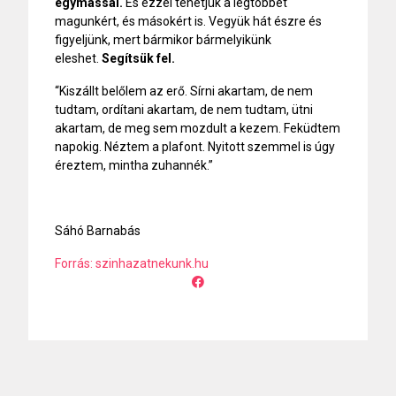
egymással.
És ezzel tehetjük a legtöbbet
magunkért, és másokért is. Vegyük hát észre és
figyeljünk, mert bármikor bármelyikünk
eleshet.
Segítsük fel.
“Kiszállt belőlem az erő. Sírni akartam, de nem
tudtam, ordítani akartam, de nem tudtam, ütni
akartam, de meg sem mozdult a kezem. Feküdtem
napokig. Néztem a plafont. Nyitott szemmel is úgy
éreztem, mintha zuhannék.”
Sáhó Barnabás
Forrás: szinhazatnekunk.hu