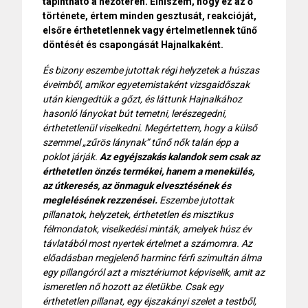
tapintható a nézőtéren. Elhiszem, hogy ez az ő
története, értem minden gesztusát, reakcióját,
elsőre érthetetlennek vagy értelmetlennek tűnő
döntését és csapongását Hajnalkaként.
És bizony eszembe jutottak régi helyzetek a húszas
éveimből, amikor egyetemistaként vizsgaidőszak
után kiengedtük a gőzt, és láttunk Hajnalkához
hasonló lányokat bút temetni, lerészegedni,
érthetetlenül viselkedni. Megértettem, hogy a külső
szemmel „zűrös lánynak” tűnő nők talán épp a
poklot járják.
Az egyéjszakás kalandok sem csak az
érthetetlen önzés termékei, hanem a menekülés,
az útkeresés, az önmaguk elvesztésének és
meglelésének rezzenései.
Eszembe jutottak
pillanatok, helyzetek, érthetetlen és misztikus
félmondatok, viselkedési minták, amelyek húsz év
távlatából most nyertek értelmet a számomra. Az
előadásban megjelenő harminc férfi szimultán álma
egy pillangóról azt a misztériumot képviselik, amit az
ismeretlen nő hozott az életükbe. Csak egy
érthetetlen pillanat, egy éjszakányi szelet a testből,