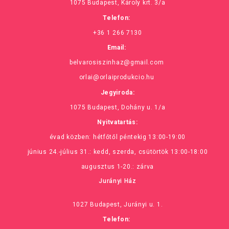
1075 Budapest, Károly krt. 3/a
Telefon:
+36 1 266 7130
Email:
belvarosiszinhaz@gmail.com
orlai@orlaiprodukcio.hu
Jegyiroda:
1075 Budapest, Dohány u. 1/a
Nyitvatartás:
évad közben: hétfőtől péntekig 13:00-19:00
június 24.-július 31.: kedd, szerda, csütörtök 13:00-18:00
augusztus 1-20.: zárva
Jurányi Ház
1027 Budapest, Jurányi u. 1.
Telefon: