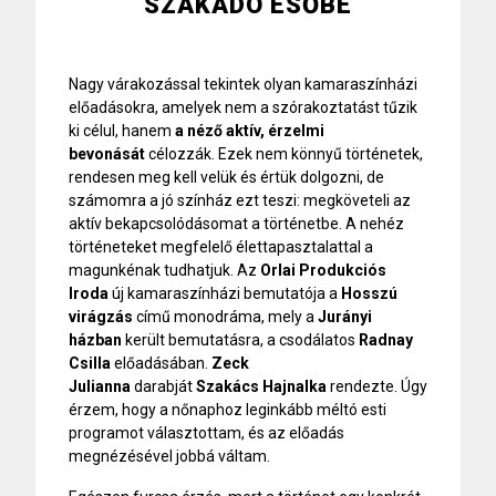
SZAKADÓ ESŐBE
Nagy várakozással tekintek olyan kamaraszínházi
előadásokra, amelyek nem a szórakoztatást tűzik
ki célul, hanem
a néző aktív, érzelmi
bevonását
célozzák. Ezek nem könnyű történetek,
rendesen meg kell velük és értük dolgozni, de
számomra a jó színház ezt teszi: megköveteli az
aktív bekapcsolódásomat a történetbe. A nehéz
történeteket megfelelő élettapasztalattal a
magunkénak tudhatjuk. Az
Orlai Produkciós
Iroda
új kamaraszínházi bemutatója a
Hosszú
virágzás
című monodráma, mely a
Jurányi
házban
került bemutatásra, a csodálatos
Radnay
Csilla
előadásában.
Zeck
Julianna
darabját
Szakács Hajnalka
rendezte. Úgy
érzem, hogy a nőnaphoz leginkább méltó esti
programot választottam, és az előadás
megnézésével jobbá váltam.