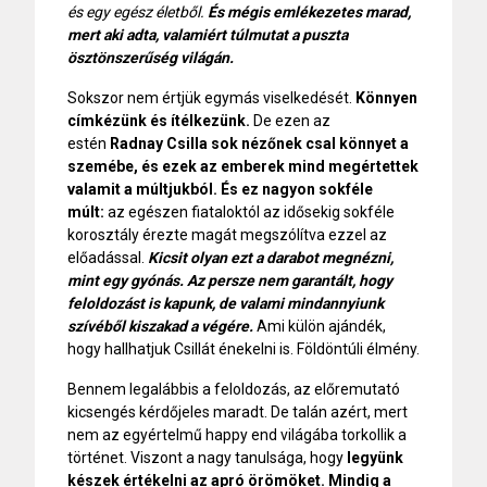
és egy egész életből.
És mégis emlékezetes marad,
mert aki adta, valamiért túlmutat a puszta
ösztönszerűség világán.
Sokszor nem értjük egymás viselkedését.
Könnyen
címkézünk és ítélkezünk.
De ezen az
estén
Radnay Csilla sok nézőnek csal könnyet a
szemébe, és ezek az emberek mind megértettek
valamit a múltjukból.
És ez nagyon sokféle
múlt:
az egészen fiataloktól az idősekig sokféle
korosztály érezte magát megszólítva ezzel az
előadással.
Kicsit olyan ezt a darabot megnézni,
mint egy gyónás. Az persze nem garantált, hogy
feloldozást is kapunk, de valami mindannyiunk
szívéből kiszakad a végére.
Ami külön ajándék,
hogy hallhatjuk Csillát énekelni is. Földöntúli élmény.
Bennem legalábbis a feloldozás, az előremutató
kicsengés kérdőjeles maradt. De talán azért, mert
nem az egyértelmű happy end világába torkollik a
történet. Viszont a nagy tanulsága, hogy
legyünk
készek értékelni az apró örömöket. Mindig a