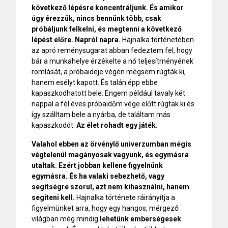
következő lépésre koncentráljunk. És amikor
úgy érezzük, nincs bennünk több, csak
próbáljunk felkelni, és megtenni a következő
lépést előre. Napról napra.
Hajnalka történetében
az apró reménysugarat abban fedeztem fel, hogy
bár a munkahelye érzékelte a nő teljesítményének
romlását, a próbaideje végén mégsem rúgták ki,
hanem esélyt kapott. És talán épp ebbe
kapaszkodhatott bele. Engem például tavaly két
nappal a fél éves próbaidőm vége előtt rúgtak ki és
így szálltam bele a nyárba, de találtam más
kapaszkodót.
Az élet rohadt egy játék.
Valahol ebben az örvénylő univerzumban mégis
végtelenül magányosak vagyunk, és egymásra
utaltak. Ezért jobban kellene figyelnünk
egymásra. És ha valaki sebezhető, vagy
segítségre szorul, azt nem kihasználni, hanem
segíteni kell.
Hajnalka története ráirányítja a
figyelmünket arra, hogy egy hangos, mérgező
világban még mindig
lehetünk emberségesek