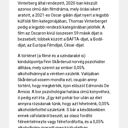
Vinterberg által rendezett, 2020-ban készült
azonos című dán filmdráma, mely óriási sikert
aratott, a 2021-es Oscar-gálán díjat nyert a legjobb
külföldi film kategóriájában, Thomas Vinterberget
pedig a legjobb rendezői kategóriában jelölték. A
film az Oscaron kívül összesen 59 másik díjat is
bezsebelt, többek között a BAFTA-díjat, a Bodil-
díjat, az Európai Filmdíjat, César-díjat.
A történet (a filmé és a színdarabé is)
kiindulópontja Finn Skårderud norvég pszichiáter
állítása, mely szerint az ember 0,05%
alkoholhiánnyal a vérében születik. Valójában
Skårderud sosem mondta ezt, csupán annyi
történt, hogy megkérték, írjon előszót Edmondo De
Amicis: A bor pszichológiai hatása című könyvéhez,
ő pedig ezt írta: „Egy-két pohár bor után az élet
annyira rózsásnak tűnik, hogy azt hihetnénk, 0,05%
alkoholdeficittel születünk. S bár a későbbiekben
ennek cáfolatáról beszél, az olasz fordító
félreértelmezte vagy félrefordította, és a 0,05%
alkoholhiány maradt meg köztudatban.