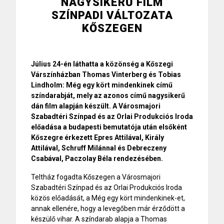
NAGYSIKERŰ FILM
SZÍNPADI VÁLTOZATA
KŐSZEGEN
Július 24-én láthatta a közönség a Kőszegi
Várszínházban Thomas Vinterberg és Tobias
Lindholm: Még egy kört mindenkinek című
színdarabját, mely az azonos című nagysikerű
dán film alapján készült. A Városmajori
Szabadtéri Színpad és az Orlai Produkciós Iroda
előadása a budapesti bemutatója után elsőként
Kőszegre érkezett Epres Attilával, Király
Attilával, Schruff Milánnal és Debreczeny
Csabával, Paczolay Béla rendezésében.
Teltház fogadta Kőszegen a Városmajori
Szabadtéri Színpad és az Orlai Produkciós Iroda
közös előadását, a Még egy kört mindenkinek-et,
annak ellenére, hogy a levegőben már érződött a
készülő vihar. A színdarab alapja a Thomas