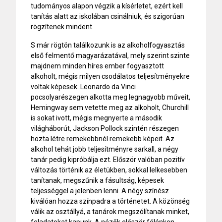
tudományos alapon végzik a kísérletet, ezért kell
tanítás alatt az iskolában csinálniuk, és szigorúan
rögzítenek mindent.
S már rögtön találkozunk is az alkoholfogyasztás
első felmentő magyarázatával, mely szerint szinte
majdnem minden híres ember fogyasztott
alkoholt, mégis milyen csodálatos teljesítményekre
voltak képesek. Leonardo da Vinci
pocsolyarészegen alkotta meg legnagyobb műveit,
Hemingway sem vetette meg az alkoholt, Churchill
is sokat ivott, mégis megnyerte a második
világháborút, Jackson Pollock szintén részegen
hozta létre remekebbnél remekebb képeit. Az
alkohol tehát jobb teljesítményre sarkall, a négy
tanár pedig kipróbálja ezt. Először valóban pozitív
változás történik az életükben, sokkal lelkesebben
tanítanak, megszűnik a fásultság, képesek
teljességgel a jelenben lenni. A négy színész
kiválóan hozza színpadra a történetet. A közönség
válik az osztállyá, a tanárok megszólítanak minket,
feladatokat kapunk. A nézők először félénken