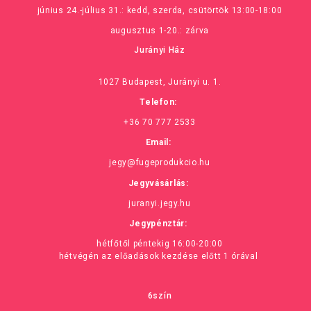
június 24.-július 31.: kedd, szerda, csütörtök 13:00-18:00
augusztus 1-20.: zárva
Jurányi Ház
1027 Budapest, Jurányi u. 1.
Telefon:
+36 70 777 2533
Email:
jegy@fugeprodukcio.hu
Jegyvásárlás:
juranyi.jegy.hu
Jegypénztár:
hétfőtől péntekig 16:00-20:00
hétvégén az előadások kezdése előtt 1 órával
6szín