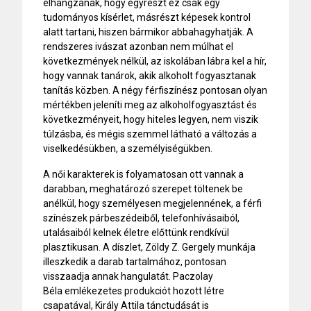
elhangzanak, hogy egyrészt ez csak egy
tudományos kísérlet, másrészt képesek kontrol
alatt tartani, hiszen bármikor abbahagyhatják. A
rendszeres ivászat azonban nem múlhat el
következmények nélkül, az iskolában lábra kel a hír,
hogy vannak tanárok, akik alkoholt fogyasztanak
tanítás közben. A négy férfiszínész pontosan olyan
mértékben jeleníti meg az alkoholfogyasztást és
következményeit, hogy hiteles legyen, nem viszik
túlzásba, és mégis szemmel látható a változás a
viselkedésükben, a személyiségükben.
A női karakterek is folyamatosan ott vannak a
darabban, meghatározó szerepet töltenek be
anélkül, hogy személyesen megjelennének, a férfi
színészek párbeszédeiből, telefonhívásaiból,
utalásaiból kelnek életre előttünk rendkívül
plasztikusan. A díszlet, Zöldy Z. Gergely munkája
illeszkedik a darab tartalmához, pontosan
visszaadja annak hangulatát. Paczolay
Béla emlékezetes produkciót hozott létre
csapatával, Király Attila tánctudását is