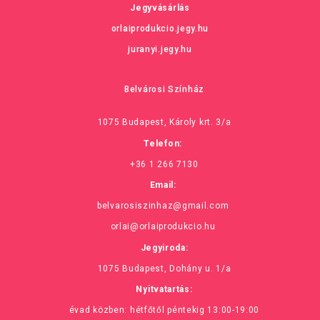
Jegyvásárlás
orlaiprodukcio.jegy.hu
juranyi.jegy.hu
Belvárosi Színház
1075 Budapest, Károly krt. 3/a
Telefon:
+36 1 266 7130
Email:
belvarosiszinhaz@gmail.com
orlai@orlaiprodukcio.hu
Jegyiroda:
1075 Budapest, Dohány u. 1/a
Nyitvatartás:
évad közben: hétfőtől péntekig 13:00-19:00