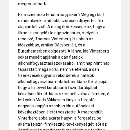
megmutathatta.
Ez a színdarab tehát a nagysikerű Még egy kört
mindenkinek című többszörösen díjnyertes film
alapján készült. A dolog érdekessége az, hogy a
filmet is megelőzte egy színdarab, melyet a
rendező, Thomas Vinterberg írt abban az
időszakban, amikor Bécsben élt, és a
Burgtheaterben dolgozott. A lánya, Ida Vinterberg
sokat mesélt apjának a dán fiatalok
alkoholfogyasztási szokásairól, amit nap mint nap
tapasztalt maga körül, nem véletlenül, a dán
tizenévesek ugyanis rekorderek a fiatalok
alkoholfogyasztási mutatóiban. Ida vette rá apját,
hogy a tíz évvel korábban írt színdarabjából
készítsen filmet. Ida is szerepelt volna a filmben, ő
lett volna Mads Mikkelsen lánya, a forgatás
negyedik napján azonban Ida autóbaleset
következtében életét vesztette. A megrendült
Vinterberg abba akarta hagyni a forgatást, be
akarta fejezni filmkészítői tevékenységét, sőt az