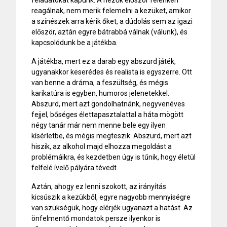
reagálnak, nem merik felemelni a kezüket, amikor
a színészek arra kérik őket, a dúdolás sem az igazi
először, aztán egyre bátrabbá válnak (válunk), és
kapcsolódunk be a játékba.
A játékba, mert ez a darab egy abszurd játék,
ugyanakkor keserédes és realista is egyszerre. Ott
van benne a dráma, a feszültség, és mégis
karikatúra is egyben, humoros jelenetekkel.
Abszurd, mert azt gondolhatnánk, negyvenéves
fejjel, bőséges élettapasztalattal a háta mögött
négy tanár már nem menne bele egy ilyen
kísérletbe, és mégis megteszik. Abszurd, mert azt
hiszik, az alkohol majd elhozza megoldást a
problémáikra, és kezdetben úgy is tűnik, hogy életül
felfelé ívelő pályára tévedt.
Aztán, ahogy ez lenni szokott, az irányítás
kicsúszik a kezükből, egyre nagyobb mennyiségre
van szükségük, hogy elérjék ugyanazt a hatást. Az
önfelmentő mondatok persze ilyenkor is