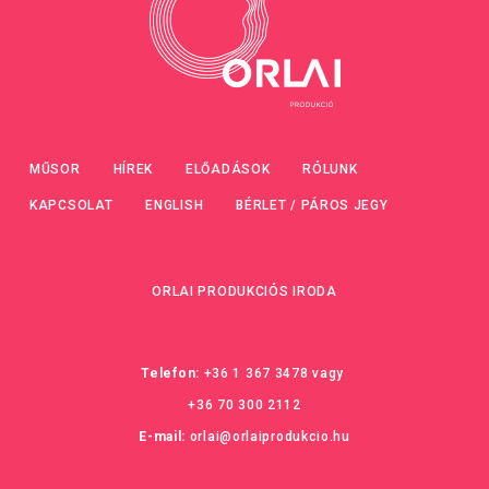
MŰSOR
HÍREK
ELŐADÁSOK
RÓLUNK
KAPCSOLAT
ENGLISH
BÉRLET / PÁROS JEGY
ORLAI PRODUKCIÓS IRODA
Telefon:
+36 1 367 3478
vagy
+36 70 300 2112
E-mail:
orlai@orlaiprodukcio.hu