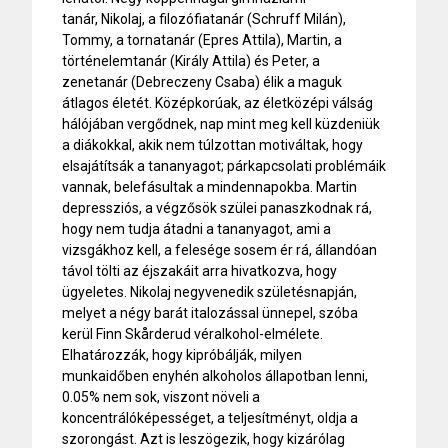
tanár, Nikolaj, a filozófiatanár (Schruff Milán),
Tommy, a tornatanár (Epres Attila), Martin, a
történelemtanár (Király Attila) és Peter, a
zenetanár (Debreczeny Csaba) élik a maguk
átlagos életét. Középkorúak, az életközépi válság
hálójában vergődnek, nap mint meg kell küzdeniük
a diákokkal, akik nem túlzottan motiváltak, hogy
elsajátítsák a tananyagot; párkapcsolati problémáik
vannak, belefásultak a mindennapokba. Martin
depressziós, a végzősök szülei panaszkodnak rá,
hogy nem tudja átadni a tananyagot, ami a
vizsgákhoz kell, a felesége sosem ér rá, állandóan
távol tölti az éjszakáit arra hivatkozva, hogy
ügyeletes. Nikolaj negyvenedik születésnapján,
melyet a négy barát italozással ünnepel, szóba
kerül Finn Skårderud véralkohol-elmélete.
Elhatározzák, hogy kipróbálják, milyen
munkaidőben enyhén alkoholos állapotban lenni,
0.05% nem sok, viszont növeli a
koncentrálóképességet, a teljesítményt, oldja a
szorongást. Azt is leszögezik, hogy kizárólag