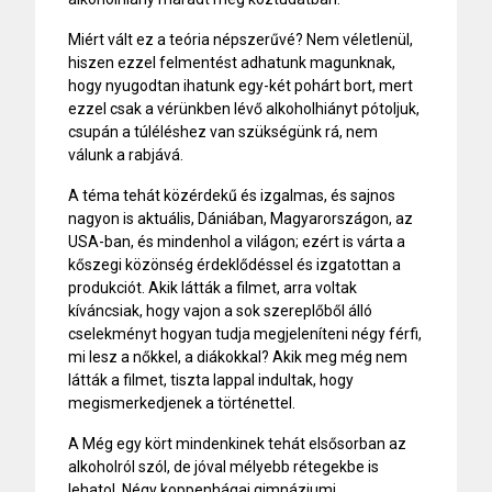
Miért vált ez a teória népszerűvé? Nem véletlenül,
hiszen ezzel felmentést adhatunk magunknak,
hogy nyugodtan ihatunk egy-két pohárt bort, mert
ezzel csak a vérünkben lévő alkoholhiányt pótoljuk,
csupán a túléléshez van szükségünk rá, nem
válunk a rabjává.
A téma tehát közérdekű és izgalmas, és sajnos
nagyon is aktuális, Dániában, Magyarországon, az
USA-ban, és mindenhol a világon; ezért is várta a
kőszegi közönség érdeklődéssel és izgatottan a
produkciót. Akik látták a filmet, arra voltak
kíváncsiak, hogy vajon a sok szereplőből álló
cselekményt hogyan tudja megjeleníteni négy férfi,
mi lesz a nőkkel, a diákokkal? Akik meg még nem
látták a filmet, tiszta lappal indultak, hogy
megismerkedjenek a történettel.
A Még egy kört mindenkinek tehát elsősorban az
alkoholról szól, de jóval mélyebb rétegekbe is
lehatol. Négy koppenhágai gimnáziumi