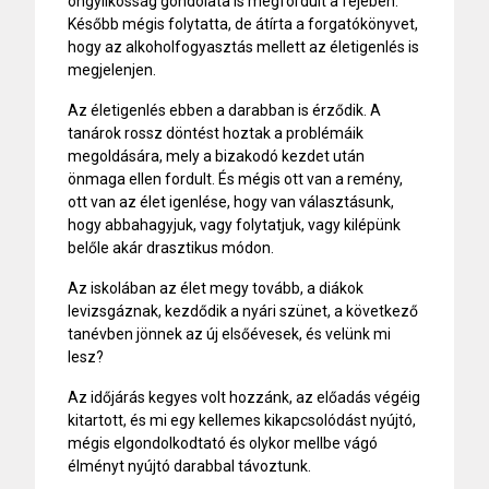
öngyilkosság gondolata is megfordult a fejében.
Később mégis folytatta, de átírta a forgatókönyvet,
hogy az alkoholfogyasztás mellett az életigenlés is
megjelenjen.
Az életigenlés ebben a darabban is érződik. A
tanárok rossz döntést hoztak a problémáik
megoldására, mely a bizakodó kezdet után
önmaga ellen fordult. És mégis ott van a remény,
ott van az élet igenlése, hogy van választásunk,
hogy abbahagyjuk, vagy folytatjuk, vagy kilépünk
belőle akár drasztikus módon.
Az iskolában az élet megy tovább, a diákok
levizsgáznak, kezdődik a nyári szünet, a következő
tanévben jönnek az új elsőévesek, és velünk mi
lesz?
Az időjárás kegyes volt hozzánk, az előadás végéig
kitartott, és mi egy kellemes kikapcsolódást nyújtó,
mégis elgondolkodtató és olykor mellbe vágó
élményt nyújtó darabbal távoztunk.