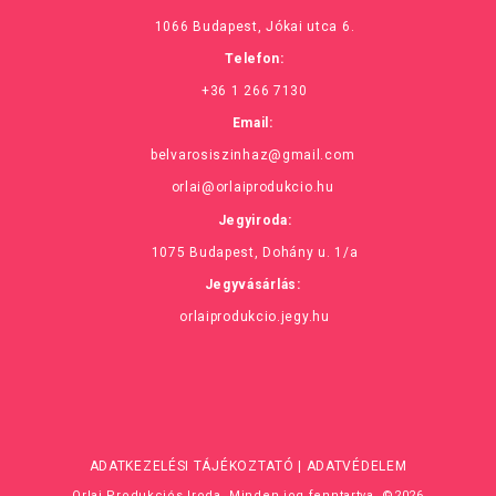
1066 Budapest, Jókai utca 6.
Telefon:
+36 1 266 7130
Email:
belvarosiszinhaz@gmail.com
orlai@orlaiprodukcio.hu
Jegyiroda:
1075 Budapest, Dohány u. 1/a
Jegyvásárlás:
orlaiprodukcio.jegy.hu
ADATKEZELÉSI TÁJÉKOZTATÓ
|
ADATVÉDELEM
Orlai Produkciós Iroda. Minden jog fenntartva. ©2026