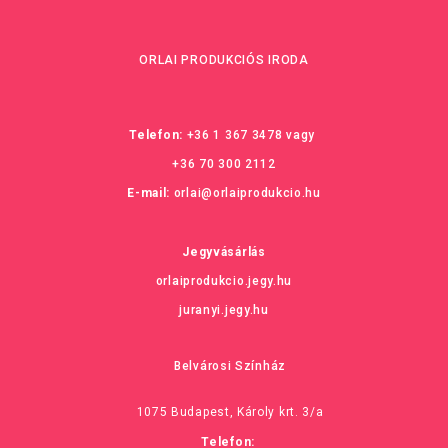
ORLAI PRODUKCIÓS IRODA
Telefon:
+36 1 367 3478
vagy
+36 70 300 2112
E-mail:
orlai@orlaiprodukcio.hu
Jegyvásárlás
orlaiprodukcio.jegy.hu
juranyi.jegy.hu
Belvárosi Színház
1075 Budapest, Károly krt. 3/a
Telefon: