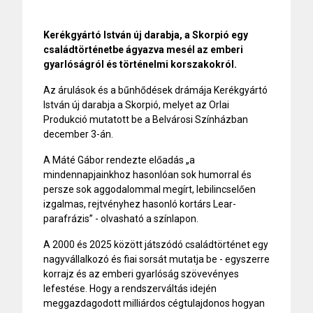
Kerékgyártó István új darabja, a Skorpió egy
családtörténetbe ágyazva mesél az emberi
gyarlóságról és történelmi korszakokról.
Az árulások és a bűnhődések drámája Kerékgyártó
István új darabja a Skorpió, melyet az Orlai
Produkció mutatott be a Belvárosi Színházban
december 3-án.
A Máté Gábor rendezte előadás „a
mindennapjainkhoz hasonlóan sok humorral és
persze sok aggodalommal megírt, lebilincselően
izgalmas, rejtvényhez hasonló kortárs Lear-
parafrázis” - olvasható a színlapon.
A 2000 és 2025 között játszódó családtörténet egy
nagyvállalkozó és fiai sorsát mutatja be - egyszerre
korrajz és az emberi gyarlóság szövevényes
lefestése. Hogy a rendszerváltás idején
meggazdagodott milliárdos cégtulajdonos hogyan