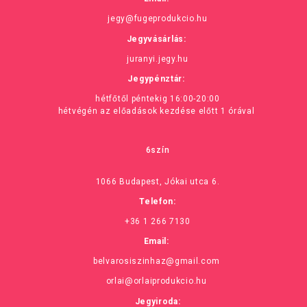
jegy@fugeprodukcio.hu
Jegyvásárlás:
juranyi.jegy.hu
Jegypénztár:
hétfőtől péntekig 16:00-20:00
hétvégén az előadások kezdése előtt 1 órával
6szín
1066 Budapest, Jókai utca 6.
Telefon:
+36 1 266 7130
Email:
belvarosiszinhaz@gmail.com
orlai@orlaiprodukcio.hu
Jegyiroda: