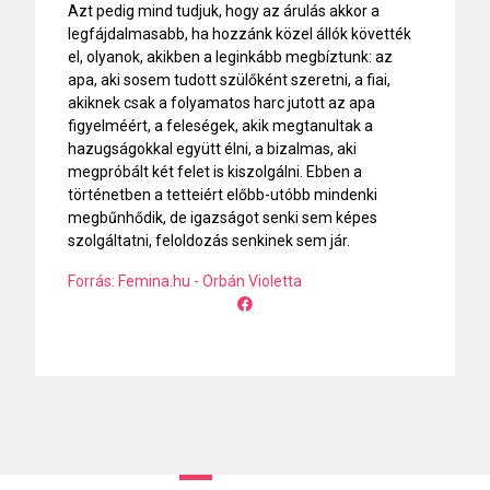
Azt pedig mind tudjuk, hogy az árulás akkor a
legfájdalmasabb, ha hozzánk közel állók követték
el, olyanok, akikben a leginkább megbíztunk: az
apa, aki sosem tudott szülőként szeretni, a fiai,
akiknek csak a folyamatos harc jutott az apa
figyelméért, a feleségek, akik megtanultak a
hazugságokkal együtt élni, a bizalmas, aki
megpróbált két felet is kiszolgálni. Ebben a
történetben a tetteiért előbb-utóbb mindenki
megbűnhődik, de igazságot senki sem képes
szolgáltatni, feloldozás senkinek sem jár.
Forrás: Femina.hu - Orbán Violetta