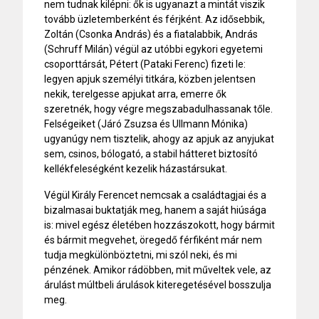
nem tudnak kilépni: ők is ugyanazt a mintát viszik
tovább üzletemberként és férjként. Az idősebbik,
Zoltán (Csonka András) és a fiatalabbik, András
(Schruff Milán) végül az utóbbi egykori egyetemi
csoporttársát, Pétert (Pataki Ferenc) fizeti le:
legyen apjuk személyi titkára, közben jelentsen
nekik, terelgesse apjukat arra, emerre ők
szeretnék, hogy végre megszabadulhassanak tőle.
Felségeiket (Járó Zsuzsa és Ullmann Mónika)
ugyanúgy nem tisztelik, ahogy az apjuk az anyjukat
sem, csinos, bólogató, a stabil hátteret biztosító
kellékfeleségként kezelik házastársukat.
Végül Király Ferencet nemcsak a családtagjai és a
bizalmasai buktatják meg, hanem a saját hiúsága
is: mivel egész életében hozzászokott, hogy bármit
és bármit megvehet, öregedő férfiként már nem
tudja megkülönböztetni, mi szól neki, és mi
pénzének. Amikor rádöbben, mit műveltek vele, az
árulást múltbeli árulások kiteregetésével bosszulja
meg.