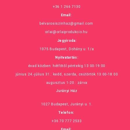
+36 1 266 7130
Email:
belvarosiszinhaz@gmail.com
orlai@orlaiprodukcio.hu
Jegyiroda:
1075 Budapest, Dohány u. 1/a
Nyitvatartás:
évad közben: hétfőtől péntekig 13:00-19:00
június 24.-július 31.: kedd, szerda, csütörtök 13:00-18:00
augusztus 1-20.: zárva
Jurányi Ház
1027 Budapest, Jurányi u. 1.
Telefon:
+36 70 777 2533
Email: