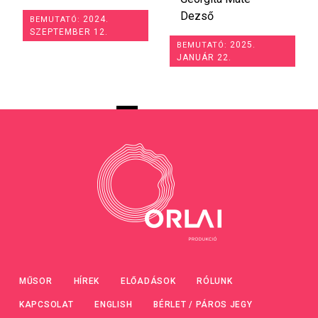
Dezső
2024.
BEMUTATÓ:
SZEPTEMBER 12.
2025.
BEMUTATÓ:
JANUÁR 22.
MŰSOR
HÍREK
ELŐADÁSOK
RÓLUNK
KAPCSOLAT
ENGLISH
BÉRLET / PÁROS JEGY