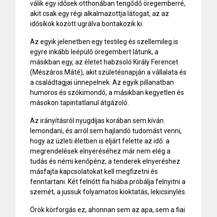
válik egy idősek otthonában tengődő öregemberré,
akit csak egy régi alkalmazottja látogat, az az
idősíkok között ugrálva bontakozik ki.
Az egyik jelenetben egy testileg és szellemileg is
egyre inkább leépülő öregembert látunk, a
másikban egy, az életet habzsoló Király Ferencet
(Mészáros Máté), akit születésnapján a vállalata és
a családtagjai ünnepelnek. Az egyik pillanatban
humoros és szókimondó, a másikban kegyetlen és
másokon tapintatlanul átgázoló.
Az irányításról nyugdíjas korában sem kíván
lemondani, és arról sem hajlandó tudomást venni,
hogy az üzleti életben is eljárt felette az idő: a
megrendelések elnyeréséhez már nem elég a
tudás és némi kenőpénz, a tenderek elnyeréshez
másfajta kapcsolatokat kell megfizetni és
fenntartani. Két felnőtt fia hiába próbálja felnyitni a
szemét, a jussuk folyamatos kioktatás, lekicsinylés.
Örök körforgás ez, ahonnan sem az apa, sem a fiai