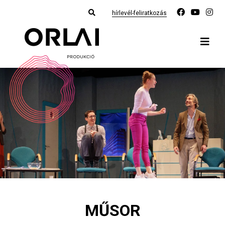
hírlevél-feliratkozás
MŰSOR