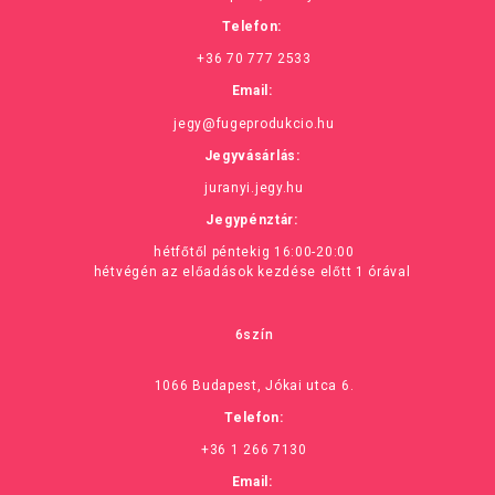
Telefon:
+36 70 777 2533
Email:
jegy@fugeprodukcio.hu
Jegyvásárlás:
juranyi.jegy.hu
Jegypénztár:
hétfőtől péntekig 16:00-20:00
hétvégén az előadások kezdése előtt 1 órával
6szín
1066 Budapest, Jókai utca 6.
Telefon:
+36 1 266 7130
Email: