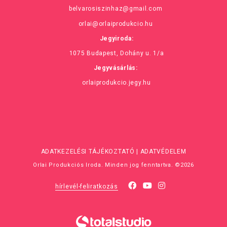
belvarosiszinhaz@gmail.com
orlai@orlaiprodukcio.hu
Jegyiroda:
1075 Budapest, Dohány u. 1/a
Jegyvásárlás:
orlaiprodukcio.jegy.hu
ADATKEZELÉSI TÁJÉKOZTATÓ
|
ADATVÉDELEM
Orlai Produkciós Iroda. Minden jog fenntartva. ©2026
hírlevél-feliratkozás