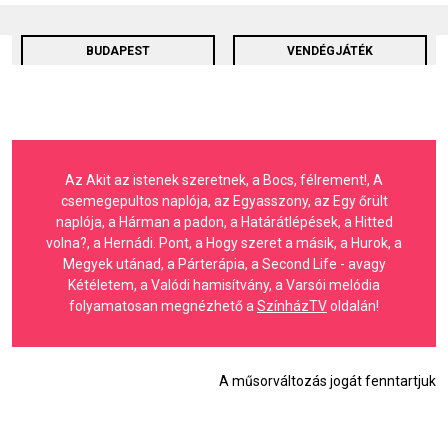
BUDAPEST
VENDÉGJÁTÉK
Az Akit az istenek szeretnek, a Bocs, félrement!, A
csemegepultos naplója, az Egyasszony, az Egy őrült
naplója, a Hárman a padon, a Határátlépések, a Hitted
volna?, a Hernádi. Pont, a Hogy szeret a másik, a Hurok, a
Megyek utánad, a Párterápia, a Second Life - avagy
Kétéletem, a Valódi hamisítvány, a Varsói melódia
folyamatosan megnézhető a
SzínházTV
oldalán!
A műsorváltozás jogát fenntartjuk