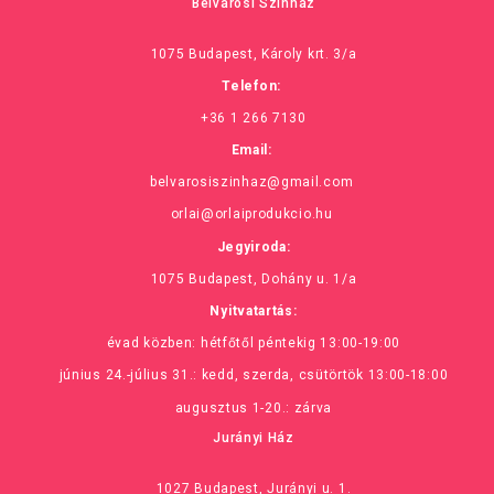
Belvárosi Színház
1075 Budapest, Károly krt. 3/a
Telefon:
+36 1 266 7130
Email:
belvarosiszinhaz@gmail.com
orlai@orlaiprodukcio.hu
Jegyiroda:
1075 Budapest, Dohány u. 1/a
Nyitvatartás:
évad közben: hétfőtől péntekig 13:00-19:00
június 24.-július 31.: kedd, szerda, csütörtök 13:00-18:00
augusztus 1-20.: zárva
Jurányi Ház
1027 Budapest, Jurányi u. 1.