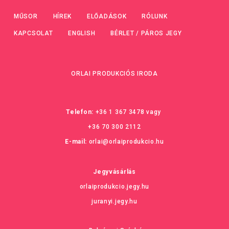
MŰSOR
HÍREK
ELŐADÁSOK
RÓLUNK
KAPCSOLAT
ENGLISH
BÉRLET / PÁROS JEGY
ORLAI PRODUKCIÓS IRODA
Telefon:
+36 1 367 3478
vagy
+36 70 300 2112
E-mail:
orlai@orlaiprodukcio.hu
Jegyvásárlás
orlaiprodukcio.jegy.hu
juranyi.jegy.hu