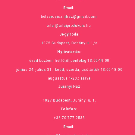
Email:
belvarosiszinhaz@gmail.com
orlai@orlaiprodukcio.hu
Jegyiroda:
1075 Budapest, Dohány u. 1/a
Nyitvatartás:
évad közben: hétfőtől péntekig 13:00-19:00
június 24.-július 31.: kedd, szerda, csütörtök 13:00-18:00
augusztus 1-20.: zárva
Jurányi Ház
1027 Budapest, Jurányi u. 1.
Telefon:
+36 70 777 2533
Email: