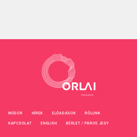
MŰSOR
HÍREK
ELŐADÁSOK
RÓLUNK
KAPCSOLAT
ENGLISH
BÉRLET / PÁROS JEGY