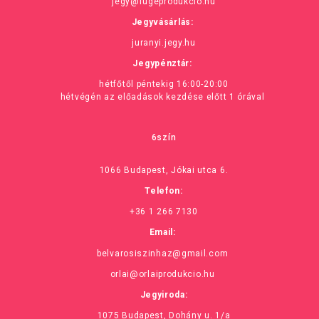
jegy@fugeprodukcio.hu
Jegyvásárlás:
juranyi.jegy.hu
Jegypénztár:
hétfőtől péntekig 16:00-20:00
hétvégén az előadások kezdése előtt 1 órával
6szín
1066 Budapest, Jókai utca 6.
Telefon:
+36 1 266 7130
Email:
belvarosiszinhaz@gmail.com
orlai@orlaiprodukcio.hu
Jegyiroda:
1075 Budapest, Dohány u. 1/a