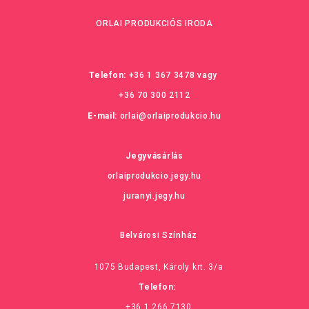
ORLAI PRODUKCIÓS IRODA
Telefon:
+36 1 367 3478
vagy
+36 70 300 2112
E-mail:
orlai@orlaiprodukcio.hu
Jegyvásárlás
orlaiprodukcio.jegy.hu
juranyi.jegy.hu
Belvárosi Színház
1075 Budapest, Károly krt. 3/a
Telefon:
+36 1 266 7130