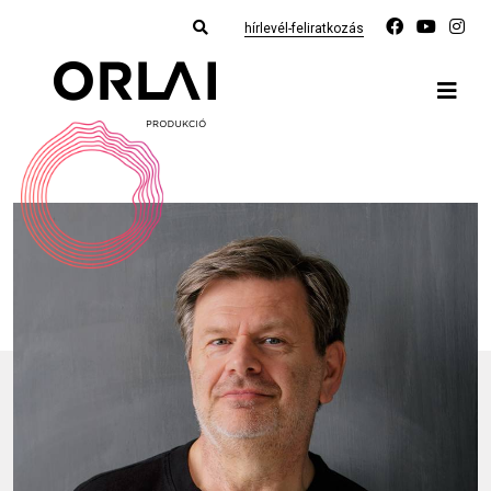
hírlevél-feliratkozás