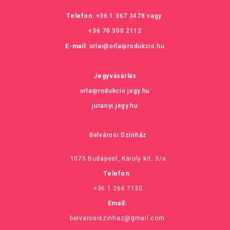
Telefon:
+36 1 367 3478
vagy
+36 70 300 2112
E-mail:
orlai@orlaiprodukcio.hu
Jegyvásárlás
orlaiprodukcio.jegy.hu
juranyi.jegy.hu
Belvárosi Színház
1075 Budapest, Károly krt. 3/a
Telefon:
+36 1 266 7130
Email:
belvarosiszinhaz@gmail.com