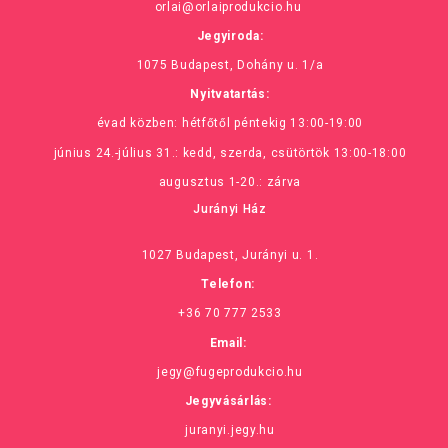
orlai@orlaiprodukcio.hu
Jegyiroda:
1075 Budapest, Dohány u. 1/a
Nyitvatartás:
évad közben: hétfőtől péntekig 13:00-19:00
június 24.-július 31.: kedd, szerda, csütörtök 13:00-18:00
augusztus 1-20.: zárva
Jurányi Ház
1027 Budapest, Jurányi u. 1.
Telefon:
+36 70 777 2533
Email:
jegy@fugeprodukcio.hu
Jegyvásárlás:
juranyi.jegy.hu