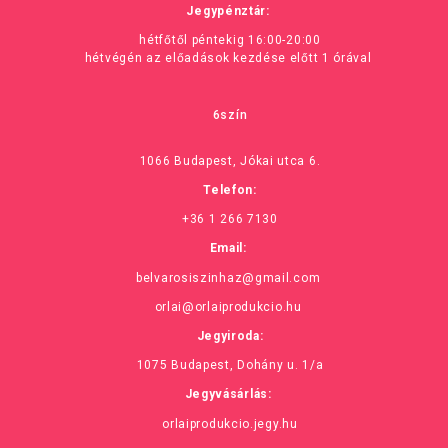
Jegypénztár:
hétfőtől péntekig 16:00-20:00
hétvégén az előadások kezdése előtt 1 órával
6szín
1066 Budapest, Jókai utca 6.
Telefon:
+36 1 266 7130
Email:
belvarosiszinhaz@gmail.com
orlai@orlaiprodukcio.hu
Jegyiroda:
1075 Budapest, Dohány u. 1/a
Jegyvásárlás:
orlaiprodukcio.jegy.hu