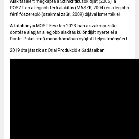
Alakításaiért megkapta a Színikritikusok díját (2006), a
POSZT-on a legjobb férfi alakítás (MASZK, 2004) és a legjobb
férfi főszereplő (szakmai zsűri, 2009) díjával ismerték el.
A tatabányai MOST Feszten 2023-ban a szakmai zsűri
döntése alapján a legjobb alakítás különdíját nyerte el a
Dante: Pokol című monodrámában nyújtott teljesítményéért.
2019 óta játszik az Orlai Produkció előadásaiban.