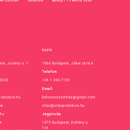
APCSOLAT
ENGLISH
BÉRLET / PÁROS JEGY
6szín
st, Jurányi u. 1.
1066 Budapest, Jókai utca 6.
Telefon:
 2533
+36 1 266 7130
Email:
rodukcio.hu
belvarosiszinhaz@gmail.com
ás:
orlai@orlaiprodukcio.hu
.hu
Jegyiroda:
r:
1075 Budapest, Dohány u.
1/a