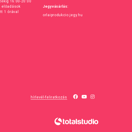
ntekig 16:00-20:00
z előadások
Jegyvásárlás:
tt 1 órával
orlaiprodukcio.jegy.hu
hírlevél-feliratkozás