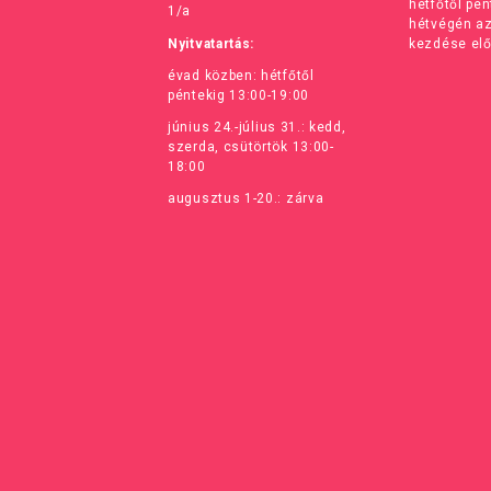
hétfőtől pé
1/a
hétvégén a
Nyitvatartás:
kezdése elő
évad közben: hétfőtől
péntekig 13:00-19:00
június 24.-július 31.: kedd,
szerda, csütörtök 13:00-
18:00
augusztus 1-20.: zárva