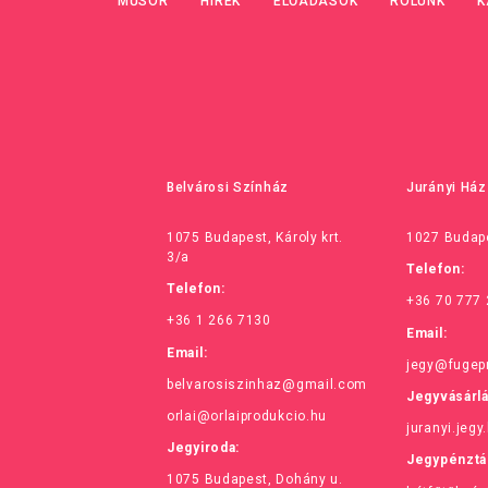
MŰSOR
HÍREK
ELŐADÁSOK
RÓLUNK
K
Belvárosi Színház
Jurányi Ház
1075 Budapest, Károly krt.
1027 Budape
3/a
Telefon:
Telefon:
+36 70 777
+36 1 266 7130
Email:
Email:
jegy@fugep
belvarosiszinhaz@gmail.com
Jegyvásárl
orlai@orlaiprodukcio.hu
juranyi.jegy
Jegyiroda:
Jegypénztá
1075 Budapest, Dohány u.