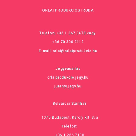
ORLAI PRODUKCIÓS IRODA
Telefon:
+36 1 367 3478
vagy
+36 70 300 2112
E-mail:
orlai@orlaiprodukcio.hu
Jegyvásárlás
orlaiprodukcio.jegy.hu
juranyi.jegy.hu
Belvárosi Színház
1075 Budapest, Károly krt. 3/a
Telefon:
+36 1 266 7130