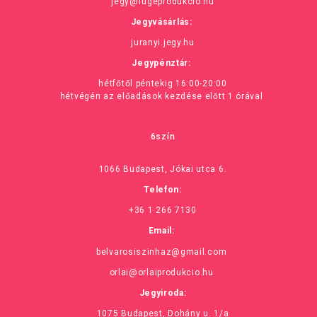
jegy@fugeprodukcio.hu
Jegyvásárlás:
juranyi.jegy.hu
Jegypénztár:
hétfőtől péntekig 16:00-20:00
hétvégén az előadások kezdése előtt 1 órával
6szín
1066 Budapest, Jókai utca 6.
Telefon:
+36 1 266 7130
Email:
belvarosiszinhaz@gmail.com
orlai@orlaiprodukcio.hu
Jegyiroda:
1075 Budapest, Dohány u. 1/a