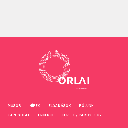
MŰSOR
HÍREK
ELŐADÁSOK
RÓLUNK
KAPCSOLAT
ENGLISH
BÉRLET / PÁROS JEGY