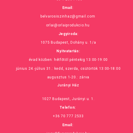
Email:
belvarosiszinhaz@gmail.com
orlai@orlaiprodukcio.hu
Jegyiroda:
1075 Budapest, Dohány u. 1/a
Nyitvatartás:
évad közben: hétfőtől péntekig 13:00-19:00
június 24.-július 31.: kedd, szerda, csütörtök 13:00-18:00
augusztus 1-20.: zárva
Jurányi Ház
1027 Budapest, Jurányi u. 1.
Telefon:
+36 70 777 2533
Email: