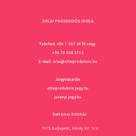
ORLAI PRODUKCIÓS IRODA
Telefon:
+36 1 367 3478
vagy
+36 70 300 2112
E-mail:
orlai@orlaiprodukcio.hu
Jegyvásárlás
orlaiprodukcio.jegy.hu
juranyi.jegy.hu
Belvárosi Színház
1075 Budapest, Károly krt. 3/a