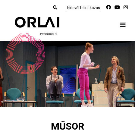
hírlevél-feliratkozás
MŰSOR