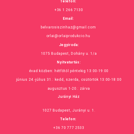
Telefon:
+36 1 266 7130
Email:
belvarosiszinhaz@gmail.com
orlai@orlaiprodukcio.hu
Jegyiroda:
1075 Budapest, Dohány u. 1/a
Nyitvatartás:
évad közben: hétfőtől péntekig 13:00-19:00
június 24.-július 31.: kedd, szerda, csütörtök 13:00-18:00
augusztus 1-20.: zárva
Jurányi Ház
1027 Budapest, Jurányi u. 1.
Telefon:
+36 70 777 2533