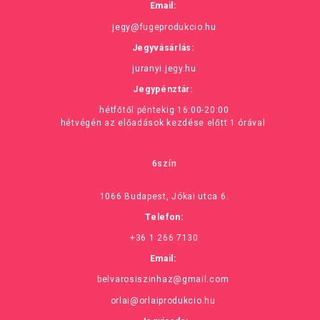
Email:
jegy@fugeprodukcio.hu
Jegyvásárlás:
juranyi.jegy.hu
Jegypénztár:
hétfőtől péntekig 16:00-20:00
hétvégén az előadások kezdése előtt 1 órával
6szín
1066 Budapest, Jókai utca 6.
Telefon:
+36 1 266 7130
Email:
belvarosiszinhaz@gmail.com
orlai@orlaiprodukcio.hu