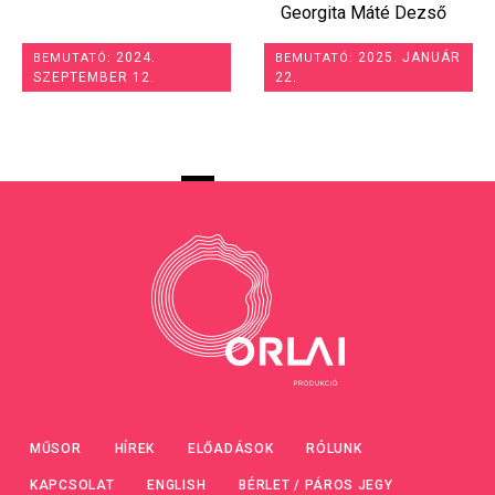
Georgita Máté Dezső
2024.
2025. JANUÁR
BEMUTATÓ:
BEMUTATÓ:
SZEPTEMBER 12.
22.
MŰSOR
HÍREK
ELŐADÁSOK
RÓLUNK
KAPCSOLAT
ENGLISH
BÉRLET / PÁROS JEGY