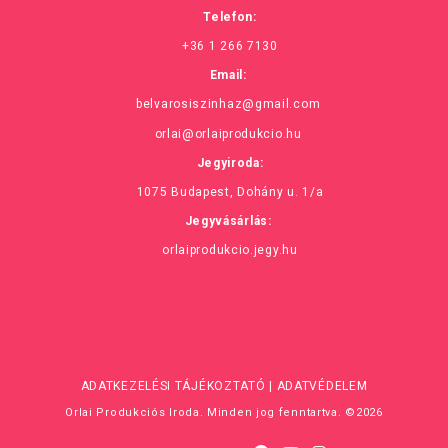
Telefon:
+36 1 266 7130
Email:
belvarosiszinhaz@gmail.com
orlai@orlaiprodukcio.hu
Jegyiroda:
1075 Budapest, Dohány u. 1/a
Jegyvásárlás:
orlaiprodukcio.jegy.hu
ADATKEZELÉSI TÁJÉKOZTATÓ
|
ADATVÉDELEM
Orlai Produkciós Iroda. Minden jog fenntartva. ©2026