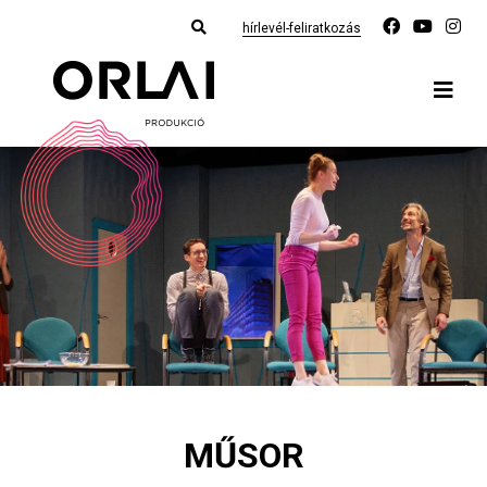
hírlevél-feliratkozás
MŰSOR