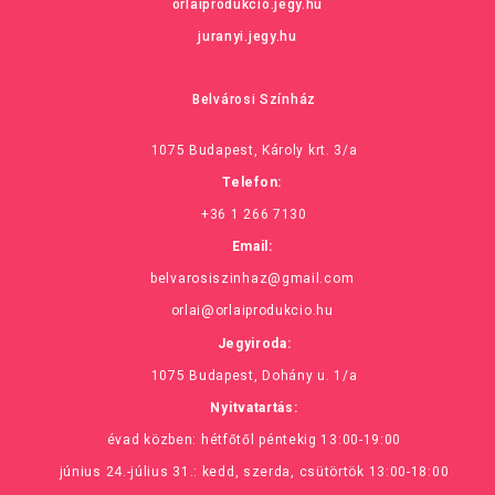
orlaiprodukcio.jegy.hu
juranyi.jegy.hu
Belvárosi Színház
1075 Budapest, Károly krt. 3/a
Telefon:
+36 1 266 7130
Email:
belvarosiszinhaz@gmail.com
orlai@orlaiprodukcio.hu
Jegyiroda:
1075 Budapest, Dohány u. 1/a
Nyitvatartás:
évad közben: hétfőtől péntekig 13:00-19:00
június 24.-július 31.: kedd, szerda, csütörtök 13:00-18:00