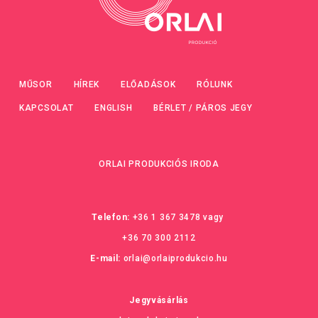
MŰSOR
HÍREK
ELŐADÁSOK
RÓLUNK
KAPCSOLAT
ENGLISH
BÉRLET / PÁROS JEGY
ORLAI PRODUKCIÓS IRODA
Telefon:
+36 1 367 3478
vagy
+36 70 300 2112
E-mail:
orlai@orlaiprodukcio.hu
Jegyvásárlás