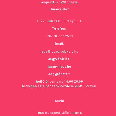
augusztus 1-20.: zárva
Jurányi Ház
1027 Budapest, Jurányi u. 1.
Telefon:
+36 70 777 2533
Email:
jegy@fugeprodukcio.hu
Jegyvásárlás:
juranyi.jegy.hu
Jegypénztár:
hétfőtől péntekig 16:00-20:00
hétvégén az előadások kezdése előtt 1 órával
6szín
1066 Budapest, Jókai utca 6.