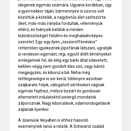
idegenek egymás számára. Ugyanis korábban, úgy
a gyermekkor táján, bármennyire is szoros volt
közöttük a kötelék, a nagybetűs élet szétszórta
őket, más-más irányba fordultak, véleményük
eltérő, és hiányzik belőlük a minden
különbözőséget felülírni és meghaladni képes
szeretet. Egy-egy ilyen „összeröffenéskor”
rettentően igyekeznek jópofának látszani, ugratják
is rendesen egymást, régi, együtt átélt élményeket
emlegetnek fel, de elég egy bárki által odavetett,
kellően végig nem gondolt éles szó, vagy bántó
megjegyzés, és kiborul a bili. Néha még
tettlegességre is sor kerül, többnyire azonban
szájkarate folyik, válogatott sértéseket vágnak
egymás fejéhez, mélyre bezárt és gondosan
eltemetett indulatoktól sistergő mondatok
záporoznak. Nagy kiborulások, odamondogatások
zajlanak ilyenkor.
A
Szemünk fényé
ben is ehhez hasonló
eseménynek tanúi a nézők. A Schwartz család