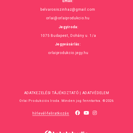
Email:
belvarosiszinhaz@gmail.com
orlai@orlaiprodukcio.hu
Jegyiroda:
1075 Budapest, Dohány u. 1/a
Jegyvásárlás:
orlaiprodukcio.jegy.hu
ADATKEZELÉSI TÁJÉKOZTATÓ
|
ADATVÉDELEM
Orlai Produkciós Iroda. Minden jog fenntartva. ©2026
hírlevél-feliratkozás