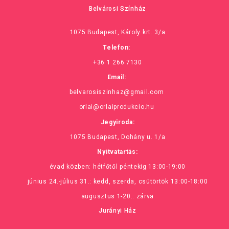
Belvárosi Színház
1075 Budapest, Károly krt. 3/a
Telefon:
+36 1 266 7130
Email:
belvarosiszinhaz@gmail.com
orlai@orlaiprodukcio.hu
Jegyiroda:
1075 Budapest, Dohány u. 1/a
Nyitvatartás:
évad közben: hétfőtől péntekig 13:00-19:00
június 24.-július 31.: kedd, szerda, csütörtök 13:00-18:00
augusztus 1-20.: zárva
Jurányi Ház