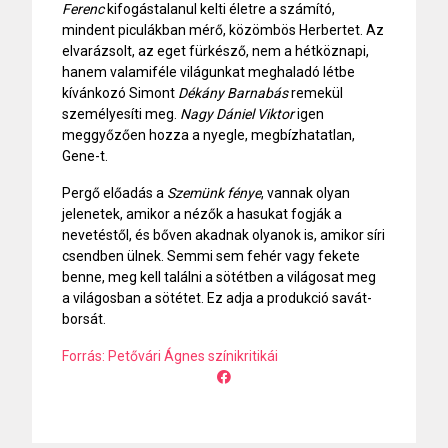
Ferenc
kifogástalanul kelti életre a számító,
mindent piculákban mérő, közömbös Herbertet. Az
elvarázsolt, az eget fürkésző, nem a hétköznapi,
hanem valamiféle világunkat meghaladó létbe
kívánkozó Simont
Dékány Barnabás
remekül
személyesíti meg.
Nagy Dániel Viktor
igen
meggyőzően hozza a nyegle, megbízhatatlan,
Gene-t.
Pergő előadás a
Szemünk fénye
, vannak olyan
jelenetek, amikor a nézők a hasukat fogják a
nevetéstől, és bőven akadnak olyanok is, amikor síri
csendben ülnek. Semmi sem fehér vagy fekete
benne, meg kell találni a sötétben a világosat meg
a világosban a sötétet. Ez adja a produkció savát-
borsát.
Forrás: Petővári Ágnes színikritikái