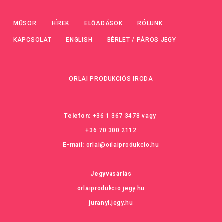
MŰSOR
HÍREK
ELŐADÁSOK
RÓLUNK
KAPCSOLAT
ENGLISH
BÉRLET / PÁROS JEGY
ORLAI PRODUKCIÓS IRODA
Telefon:
+36 1 367 3478
vagy
+36 70 300 2112
E-mail:
orlai@orlaiprodukcio.hu
Jegyvásárlás
orlaiprodukcio.jegy.hu
juranyi.jegy.hu