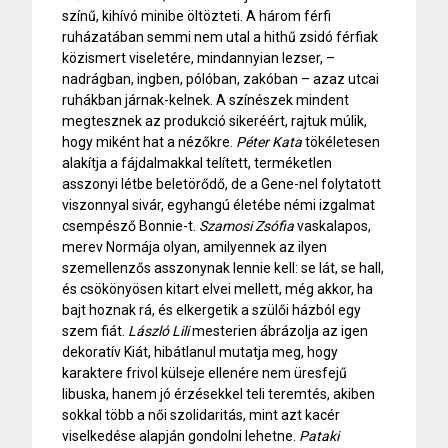
színű, kihívó minibe öltözteti. A három férfi
ruházatában semmi nem utal a hithű zsidó férfiak
közismert viseletére, mindannyian lezser, –
nadrágban, ingben, pólóban, zakóban – azaz utcai
ruhákban járnak-kelnek. A színészek mindent
megtesznek az produkció sikeréért, rajtuk múlik,
hogy miként hat a nézőkre.
Péter Kata
tökéletesen
alakítja a fájdalmakkal telített, terméketlen
asszonyi létbe beletörődő, de a Gene-nel folytatott
viszonnyal sivár, egyhangú életébe némi izgalmat
csempésző Bonnie-t.
Szamosi Zsófia
vaskalapos,
merev Normája olyan, amilyennek az ilyen
szemellenzős asszonynak lennie kell: se lát, se hall,
és csökönyösen kitart elvei mellett, még akkor, ha
bajt hoznak rá, és elkergetik a szülői házból egy
szem fiát.
László Lili
mesterien ábrázolja az igen
dekoratív Kiát, hibátlanul mutatja meg, hogy
karaktere frivol külseje ellenére nem üresfejű
libuska, hanem jó érzésekkel teli teremtés, akiben
sokkal több a női szolidaritás, mint azt kacér
viselkedése alapján gondolni lehetne.
Pataki