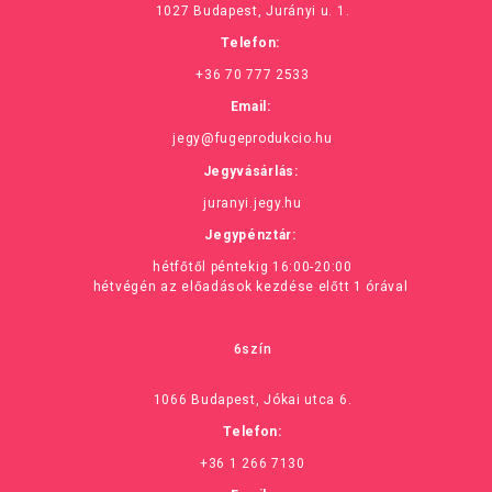
1027 Budapest, Jurányi u. 1.
Telefon:
+36 70 777 2533
Email:
jegy@fugeprodukcio.hu
Jegyvásárlás:
juranyi.jegy.hu
Jegypénztár:
hétfőtől péntekig 16:00-20:00
hétvégén az előadások kezdése előtt 1 órával
6szín
1066 Budapest, Jókai utca 6.
Telefon:
+36 1 266 7130