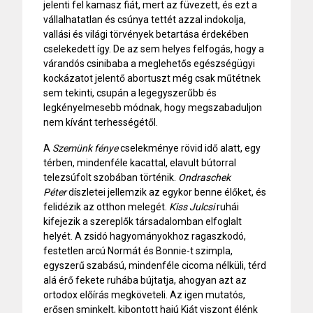
jelenti fel kamasz fiát, mert az füvezett, és ezt a
vállalhatatlan és csúnya tettét azzal indokolja,
vallási és világi törvények betartása érdekében
cselekedett így. De az sem helyes felfogás, hogy a
várandós csinibaba a meglehetős egészségügyi
kockázatot jelentő abortuszt még csak műtétnek
sem tekinti, csupán a legegyszerűbb és
legkényelmesebb módnak, hogy megszabaduljon
nem kívánt terhességétől.
A
Szemünk fénye
cselekménye rövid idő alatt, egy
térben, mindenféle kacattal, elavult bútorral
telezsúfolt szobában történik.
Ondraschek
Péter
díszletei jellemzik az egykor benne élőket, és
felidézik az otthon melegét.
Kiss Julcsi
ruhái
kifejezik a szereplők társadalomban elfoglalt
helyét. A zsidó hagyományokhoz ragaszkodó,
festetlen arcú Normát és Bonnie-t szimpla,
egyszerű szabású, mindenféle cicoma nélküli, térd
alá érő fekete ruhába bújtatja, ahogyan azt az
ortodox előírás megköveteli. Az igen mutatós,
erősen sminkelt, kibontott hajú Kiát viszont élénk