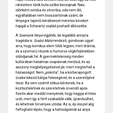
ránézésre tűnik buta szőke kiscsajnak. Naiv,
időnként ostoba és otromba, oda nem illő,
egyáltalában nem bosszantónak szánt, de
lényegre tapintó kérdéseivel méretes köveket
hajigál a Schwartz család poshadt állóvizébe.
A
Szemünk fénye
vígjáték, de legalább annyira
tragédia is.
Szabó Máté
rendező, gondosan ügyel
arra, hogy komikus elem több legyen, mint drámai,
és a szomorú részek is humoros végkifejletekben
oldódjanak fel. A gyermektelenség minden
kultúrában hatalmas csapásnak minősül, és az
asszony megbélyegzésével jár, mert megterheli a
házasságot. Nem „piskóta”, ha a körberajongott
öcsike kikezd bátyja feleségével, és a szeretőjévé
teszi. Az sem számít etikus kérésnek, ha a
köztiszteletnek és szeretetnek örvendő após
fizetni akar meddő menyének, hogy hagyja el hites
urát, mert így a férfi szabaddá válik, újranősülhet,
és lehetnek törvényes utódai. Az is, ép ésszel alig
felfogható lépés, hogy a hatóságoknál az anya