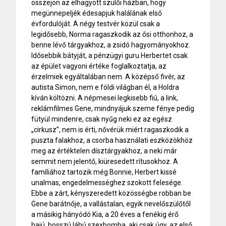
összejön az elhagyott szülői házban, hogy
megünnepeljék édesapjuk halálának első
évfordulóját. A négy testvér közül csak a
legidősebb, Norma ragaszkodik az ősi otthonhoz, a
benne lévő tárgyakhoz, a zsidó hagyományokhoz.
Idősebbik bátyját, a pénzügyi guru Herbertet csak
az épület vagyoni értéke foglalkoztatja, az
érzelmiek egyáltalában nem. A középső fivér, az
autista Simon, nem e földi világban él, a Holdra
kíván költözni. A népmesei legkisebb fiú, a link,
reklámfilmes Gene, mindnyájuk szeme fénye pedig
fütyül mindenre, csak nyűg neki ez az egész
„cirkusz”, nem is érti, nővérük miért ragaszkodik a
puszta falakhoz, a csorba használati eszközökhöz
meg az értéktelen dísztárgyakhoz, a neki már
semmit nem jelentő, kiüresedett rítusokhoz. A
famíliához tartozik még Bonnie, Herbert kissé
unalmas, engedelmességhez szokott felesége.
Ebbe a zárt, kényszeredett közösségbe robban be
Gene barátnője, a vallástalan, egyik nevelőszülőtől
a másikig hányódó Kia, a 20 éves a fenékig érő
hajú, hosszú lábú szexbomba, aki csak úgy, az első