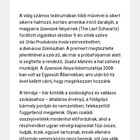
A világ számos teátrumában több művével is sikert
sikerre halmozó, kortárs amerikai írónő darabját, a
magyarra
Szemünk fényé
-nek (The Last Schwartz)
fordított vígjátékot október 9-én vitték színre
az
Orlai Produkciós Iroda
szervezésében,
a
Belvárosi Színház
ban. A premiert megtisztelte
jelenlétével a szerző, aki már a próbafolyamat alatt
is segítette a rendező,
Szabó Máté
és a hat színész
munkáját. A
Szemünk fénye
ősbemutatója 2008-
ban volt az Egyesült Államokban, ami után bő tíz
évet kellett várni, hogy megérkezzen hozzánk.
A témája – bár kötődik a zsidósághoz és vallásos
szokásaihoz – általános érvényű, a földgolyó
bármely pontján és nemzetében, felekezettől
függetlenül megjelenik. Olyan családi
összejövetelek mindenhol előfordulnak, ahol a
résztvevőket ugyan vérségi kapcsolat fűzi össze,
tudják, érzik, együvé tartoznak, ennek ellenére
jóformán semmi közös nincs bennük, sőt úgy vélik,