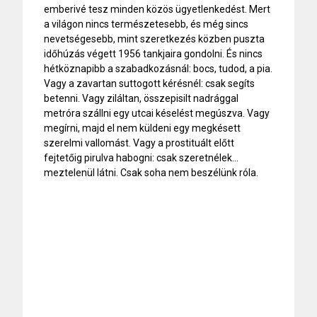
emberivé tesz minden közös ügyetlenkedést. Mert
a világon nincs természetesebb, és még sincs
nevetségesebb, mint szeretkezés közben puszta
időhúzás végett 1956 tankjaira gondolni. És nincs
hétköznapibb a szabadkozásnál: bocs, tudod, a pia.
Vagy a zavartan suttogott kérésnél: csak segíts
betenni. Vagy ziláltan, összepisilt nadrággal
metróra szállni egy utcai késelést megúszva. Vagy
megírni, majd el nem küldeni egy megkésett
szerelmi vallomást. Vagy a prostituált előtt
fejtetőig pirulva habogni: csak szeretnélek...
meztelenül látni. Csak soha nem beszélünk róla.