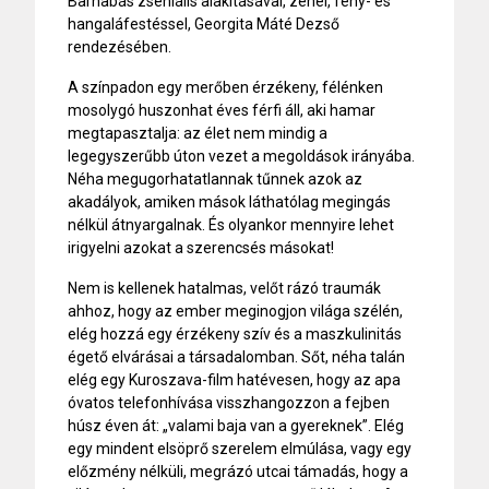
Barnabás zseniális alakításával, zenei, fény- és
hangaláfestéssel, Georgita Máté Dezső
rendezésében.
A színpadon egy merőben érzékeny, félénken
mosolygó huszonhat éves férfi áll, aki hamar
megtapasztalja: az élet nem mindig a
legegyszerűbb úton vezet a megoldások irányába.
Néha megugorhatatlannak tűnnek azok az
akadályok, amiken mások láthatólag megingás
nélkül átnyargalnak. És olyankor mennyire lehet
irigyelni azokat a szerencsés másokat!
Nem is kellenek hatalmas, velőt rázó traumák
ahhoz, hogy az ember meginogjon világa szélén,
elég hozzá egy érzékeny szív és a maszkulinitás
égető elvárásai a társadalomban. Sőt, néha talán
elég egy Kuroszava-film hatévesen, hogy az apa
óvatos telefonhívása visszhangozzon a fejben
húsz éven át: „valami baja van a gyereknek”. Elég
egy mindent elsöprő szerelem elmúlása, vagy egy
előzmény nélküli, megrázó utcai támadás, hogy a