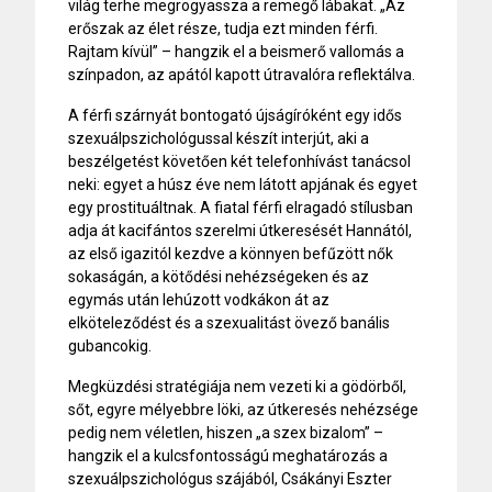
világ terhe megrogyassza a remegő lábakat. „Az
erőszak az élet része, tudja ezt minden férfi.
Rajtam kívül” – hangzik el a beismerő vallomás a
színpadon, az apától kapott útravalóra reflektálva.
A férfi szárnyát bontogató újságíróként egy idős
szexuálpszichológussal készít interjút, aki a
beszélgetést követően két telefonhívást tanácsol
neki: egyet a húsz éve nem látott apjának és egyet
egy prostituáltnak. A fiatal férfi elragadó stílusban
adja át kacifántos szerelmi útkeresését Hannától,
az első igazitól kezdve a könnyen befűzött nők
sokaságán, a kötődési nehézségeken és az
egymás után lehúzott vodkákon át az
elköteleződést és a szexualitást övező banális
gubancokig.
Megküzdési stratégiája nem vezeti ki a gödörből,
sőt, egyre mélyebbre löki, az útkeresés nehézsége
pedig nem véletlen, hiszen „a szex bizalom” –
hangzik el a kulcsfontosságú meghatározás a
szexuálpszichológus szájából, Csákányi Eszter