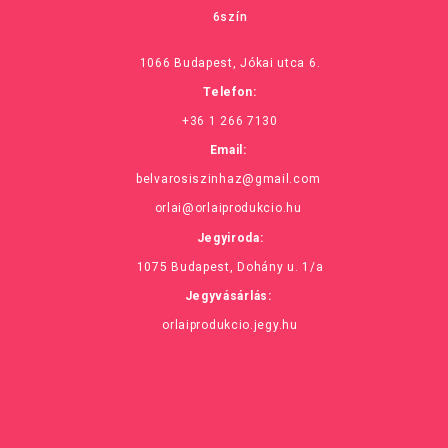
6szín
1066 Budapest, Jókai utca 6.
Telefon:
+36 1 266 7130
Email:
belvarosiszinhaz@gmail.com
orlai@orlaiprodukcio.hu
Jegyiroda:
1075 Budapest, Dohány u. 1/a
Jegyvásárlás:
orlaiprodukcio.jegy.hu