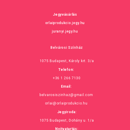
Jegyvásárlás
orlaiprodukcio.jegy.hu
juranyi.jegy.hu
Belvárosi Színház
1075 Budapest, Károly krt. 3/a
Telefon:
+36 1 266 7130
Email:
belvarosiszinhaz@gmail.com
orlai@orlaiprodukcio.hu
Jegyiroda:
1075 Budapest, Dohány u. 1/a
Nyitvatartás: