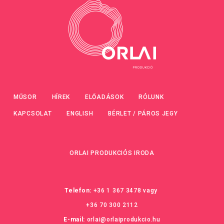
MŰSOR
HÍREK
ELŐADÁSOK
RÓLUNK
KAPCSOLAT
ENGLISH
BÉRLET / PÁROS JEGY
ORLAI PRODUKCIÓS IRODA
Telefon:
+36 1 367 3478
vagy
+36 70 300 2112
E-mail:
orlai@orlaiprodukcio.hu