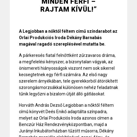
MINDEN FÉRFI –
RAJTAM KÍVÜL!”
A Legjobban a nőktől féltem című színdarabot az
Orlai Produkciós Iroda Dékány Barnabás
magával ragadó szereplésével mutatta be.
A párkeresés fiatal felnőttként zűrzavaros dráma,
a megfelelési kényszer, a bizonytalan vágyak, az
önismereti hiányosságok viszont nem sok sikerrel
kecsegtetnek egy férfi számára. Az első nagy
szerelem árnyékában, tele gyerekkorból átörökített
szorongásmorzsákkal különösen nehéz feladatnak
tűnik legyőzni a bizalom útját álló gátlásokat.
Horváth András Dezső Legjobban a nőktől féltem
című könyvét Deés Enikő adaptálta színpadra,
melyet az Orlai Produkciós Iroda azonos címen a
Benczúr Ház Rendezvényközpontban, majd a
Jurányi Inkubátorházban tűzött műsorra, Dékány