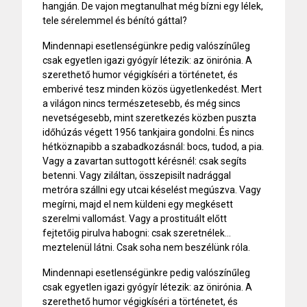
hangján. De vajon megtanulhat még bízni egy lélek,
tele sérelemmel és bénító gáttal?
Mindennapi esetlenségünkre pedig valószínűleg
csak egyetlen igazi gyógyír létezik: az önirónia. A
szerethető humor végigkíséri a történetet, és
emberivé tesz minden közös ügyetlenkedést. Mert
a világon nincs természetesebb, és még sincs
nevetségesebb, mint szeretkezés közben puszta
időhúzás végett 1956 tankjaira gondolni. És nincs
hétköznapibb a szabadkozásnál: bocs, tudod, a pia.
Vagy a zavartan suttogott kérésnél: csak segíts
betenni. Vagy ziláltan, összepisilt nadrággal
metróra szállni egy utcai késelést megúszva. Vagy
megírni, majd el nem küldeni egy megkésett
szerelmi vallomást. Vagy a prostituált előtt
fejtetőig pirulva habogni: csak szeretnélek...
meztelenül látni. Csak soha nem beszélünk róla.
Mindennapi esetlenségünkre pedig valószínűleg
csak egyetlen igazi gyógyír létezik: az önirónia. A
szerethető humor végigkíséri a történetet, és